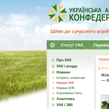
Шлях до сучасного агроб
Статут УАК
Перева
Нови
Про УАК
УАК і влада
26.06.
Новини
Жни
Інтерв'ю, коментарі
— е
Новини УАК
Новини АПК
Агроновини Світу
Аналітика
УАК і ЗМІ