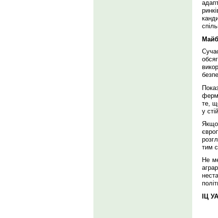
адап
ринкі
канди
спіль
Майб
Суча
обся
вико
безп
Пока
ферм
те, щ
у сті
Якщо
євро
розгл
тим 
Не м
агра
неста
політ
ІЦ У