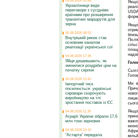
05.08.2026 10:48
Якщо
Укрзалізниця веде
реал
переговори з сусідніми
USDA,
країнами про розширення
форму
транзитних маршрутів для
зерна
Якщо
отрим
05.08.2026 08:52
близь
Внутрішній ринок стає
Післ
основним каналом
сільс
реалізації української сої
площ
надз
04.08.2026 17:36
Яйця дешевшають: як
Голо
змінилися роздрібні ціни на
початку серпня
Сьог
Голов
04.08.2026 13:42
Ми в
Імпортний тиск
Прич
посилюється: українські
новог
сировари скорочують
виробництво на тлі
лише 
зростання поставок із ЄС
сього
Якщо
04.08.2026 11:39
прина
Аграрії України зібрали 17,6
млн тонн зернових
важл
еконо
04.08.2026 10:10
Афри
“Астарта” передала
міль