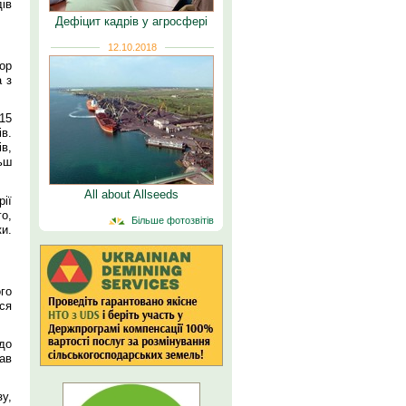
ів
Дефіцит кадрів у агросфері
12.10.2018
ор
а з
15
ів.
в,
ьш
All about Allseeds
ії
о,
Більше фотозвітів
и.
го
ся
до
ав
у,