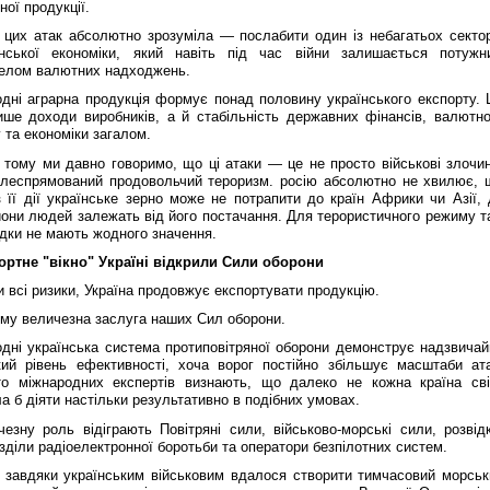
ної продукції.
 цих атак абсолютно зрозуміла — послабити один із небагатьох сектор
їнської економіки, який навіть під час війни залишається потужн
елом валютних надходжень.
одні аграрна продукція формує понад половину українського експорту. 
ише доходи виробників, а й стабільність державних фінансів, валютно
 та економіки загалом.
 тому ми давно говоримо, що ці атаки — це не просто військові злочин
ілеспрямований продовольчий тероризм. росію абсолютно не хвилює, 
 її дії українське зерно може не потрапити до країн Африки чи Азії, 
они людей залежать від його постачання. Для терористичного режиму та
дки не мають жодного значення.
ортне "вікно" Україні відкрили Сили оборони
 всі ризики, Україна продовжує експортувати продукцію.
ому величезна заслуга наших Сил оборони.
одні українська система протиповітряної оборони демонструє надзвичай
кий рівень ефективності, хоча ворог постійно збільшує масштаби ата
то міжнародних експертів визнають, що далеко не кожна країна сві
а б діяти настільки результативно в подібних умовах.
езну роль відіграють Повітряні сили, військово-морські сили, розвідк
зділи радіоелектронної боротьби та оператори безпілотних систем.
 завдяки українським військовим вдалося створити тимчасовий морськ