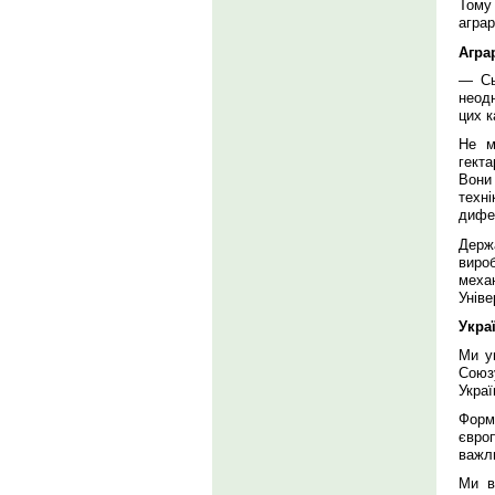
Тому
аграр
Агра
— Сь
неодн
цих к
Не м
гекта
Вони 
техн
дифер
Держ
виро
меха
Уніве
Укра
Ми у
Союз
Украї
Форм
європ
важл
Ми в