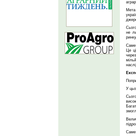
аграр
Мета
укра
джер
Сьог
не л
ринку
Саме
Це ц
через
мільй
наслі
Експ
Попри
У ць
Сьог
висо
Бага
змогл
Велич
підро
Саме