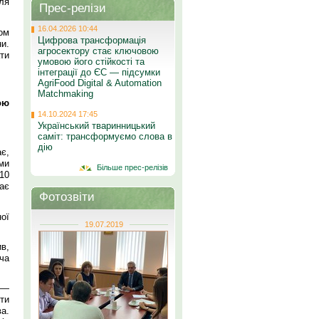
ля
Прес-релізи
16.04.2026 10:44
ом
Цифрова трансформація
ни.
агросектору стає ключовою
ти
умовою його стійкості та
інтеграції до ЄС — підсумки
AgriFood Digital & Automation
Matchmaking
ою
14.10.2024 17:45
Український тваринницький
саміт: трансформуємо слова в
дію
є,
ми
Більше прес-релізів
10
ає
Фотозвіти
ої
19.07.2019
в,
ча
 —
кти
а.