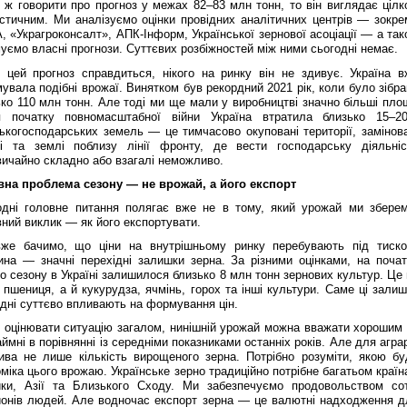
 ж говорити про прогноз у межах 82–83 млн тонн, то він виглядає цілк
істичним. Ми аналізуємо оцінки провідних аналітичних центрів — зокре
 «Украгроконсалт», АПК-Інформ, Української зернової асоціації — а так
ємо власні прогнози. Суттєвих розбіжностей між ними сьогодні немає.
 цей прогноз справдиться, нікого на ринку він не здивує. Україна в
увала подібні врожаї. Винятком був рекордний 2021 рік, коли було зібр
ко 110 млн тонн. Але тоді ми ще мали у виробництві значно більші площ
я початку повномасштабної війни Україна втратила близько 15–2
ькогосподарських земель — це тимчасово окуповані території, замінова
і та землі поблизу лінії фронту, де вести господарську діяльніс
вичайно складно або взагалі неможливо.
вна проблема сезону — не врожай, а його експорт
одні головне питання полягає вже не в тому, який урожай ми зберем
ний виклик — як його експортувати.
же бачимо, що ціни на внутрішньому ринку перебувають під тиско
ина — значні перехідні залишки зерна. За різними оцінками, на почат
о сезону в Україні залишилося близько 8 млн тонн зернових культур. Це
пшениця, а й кукурудза, ячмінь, горох та інші культури. Саме ці залиш
дні суттєво впливають на формування цін.
 оцінювати ситуацію загалом, нинішній урожай можна вважати хорошим
ймні в порівнянні із середніми показниками останніх років. Але для агра
ива не лише кількість вирощеного зерна. Потрібно розуміти, якою бу
міка цього врожаю. Українське зерно традиційно потрібне багатьом краї
ки, Азії та Близького Сходу. Ми забезпечуємо продовольством сот
йонів людей. Але водночас експорт зерна — це валютні надходження д