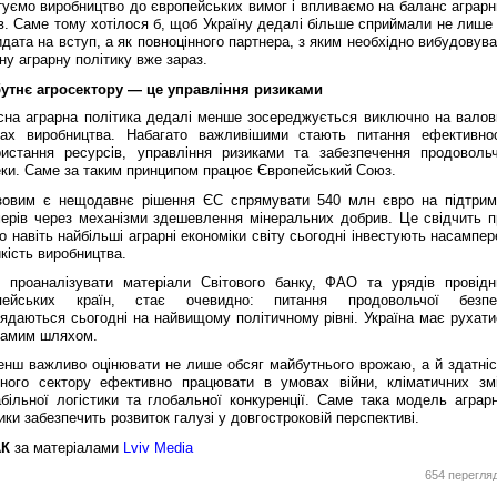
туємо виробництво до європейських вимог і впливаємо на баланс аграрн
в. Саме тому хотілося б, щоб Україну дедалі більше сприймали не лише 
дата на вступ, а як повноцінного партнера, з яким необхідно вибудовув
ну аграрну політику вже зараз.
утнє агросектору — це управління ризиками
сна аграрна політика дедалі менше зосереджується виключно на валов
гах виробництва. Набагато важливішими стають питання ефективнос
ристання ресурсів, управління ризиками та забезпечення продовольч
еки. Саме за таким принципом працює Європейський Союз.
зовим є нещодавнє рішення ЄС спрямувати 540 млн євро на підтрим
ерів через механізми здешевлення мінеральних добрив. Це свідчить п
о навіть найбільші аграрні економіки світу сьогодні інвестують насампе
йкість виробництва.
 проаналізувати матеріали Світового банку, ФАО та урядів провідн
пейських країн, стає очевидно: питання продовольчої безпе
ядаються сьогодні на найвищому політичному рівні. Україна має рухати
самим шляхом.
енш важливо оцінювати не лише обсяг майбутнього врожаю, а й здатніс
рного сектору ефективно працювати в умовах війни, кліматичних змі
більної логістики та глобальної конкуренції. Саме така модель аграрн
ики забезпечить розвиток галузі у довгостроковій перспективі.
АК
за матеріалами
Lviv Media
654 перегля