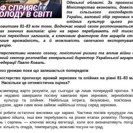
Одеської області. За прогноз
Міністерства економіки, довкіл
та сільського господарст
України, валовий збір зернових 
олійних культур цього ро
овитиме 81–83 млн тонн. Водночас новий сезон розпочинається
ах значних викликів: ціни на зерно перебувають під тиск
ких перехідних залишків, а ключовим фактором для аграріїв ст
лише врожайність, а й можливість своєчасно експортува
укцію.
перспективи нового сезону, логістичні ризики та вплив війни 
рний сектор розповідає генеральний директор Української аграрн
едерації Павло Коваль.
ноз урожаю поки що залишається попереднім
ністерство прогнозує врожай зернових та олійних на рівні 81–83 м
. Наскільки це оптимістична оцінка?
самперед варто розуміти, що сьогодні це лише попередній прогноз. 
ім недавно завершили посівну кампанію ярих зернових, зернобобови
іх культур та олійних. Найбільша інтрига, безумовно, пов'язана
удзою, адже саме вона займає найбільші площі серед зернових.
зі робити остаточні висновки ще зарано. Частина посівів кукурудзи ли
давно зійшла, інші вже перебувають на різних етапах розвитку. Попере
ь і серпень — ключові місяці вегетації, коли все визначатимуть погод
: кількість опадів, температура, можливі посухи чи град.