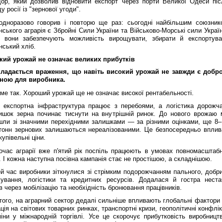
дор, який дозволив відновити експорт через порти Великої Одеси піс
у росії із "зернової угоди".
одноразово говорив і повторю ще раз: сьогодні найбільшим союзник
нського аграрія є Збройні Сили України та Військово-Морські сили Украї
 вони забезпечують можливість вирощувати, збирати й експортува
нський хліб.
кий урожай не означає великих прибутків
ладається враження, що навіть високий урожай не завжди є добр
ною для виробника.
ме так. Хороший урожай ще не означає високої рентабельності.
 експортна інфраструктура працює з перебоями, а логістика дорожча
ишок зерна починає тиснути на внутрішній ринок. До нового врожаю 
йшли зі значними перехідними залишками — за різними оцінками, ще 8–
тонн зернових залишаються нереалізованими. Це безпосередньо вплив
купівельні ціни.
очас аграрії вже п'ятий рік поспіль працюють в умовах повномасштабн
. І кожна наступна посівна кампанія стає не простішою, а складнішою.
й час виробники зіткнулися зі стрімким подорожчанням пального, добри
хування, логістики та кредитних ресурсів. Додалася й гостра неста
в через мобілізацію та необхідність бронювання працівників.
того, на аграрний сектор дедалі сильніше впливають глобальні фактори
ція на світових товарних ринках, транспортні кризи, геополітичні конфлі
іни у міжнародній торгівлі. Усе це скорочує прибутковість виробництв