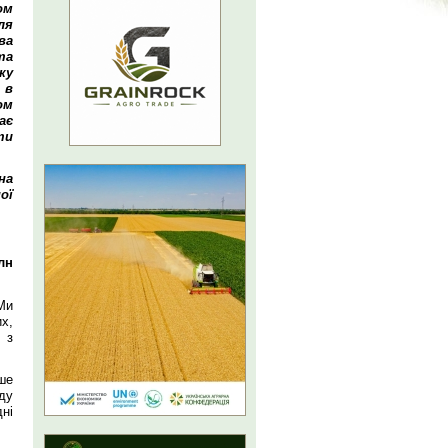
ом
ля
ва
та
ку
 в
ом
ає
ти
на
ої
лн
Ми
х,
 з
ше
ду
ні