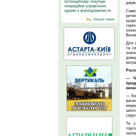
потенційному покупцю
держа
операційне управління
одним з агропідприємств
Саме
ритм
Більше новин
щодо
серп
озна
Велик
Для а
та с
знач
дове
витра
Росі
— Чи
прод
екон
— Без
вага
мора
школ
свідч
Те с
торг
заліз