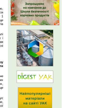
ю,
ія
 1
це
ів
лі
 і
ам
ні
зу
ти
не
их
х,
це
ує
и,
кої