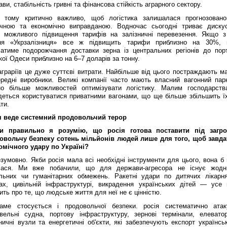
ви, стабільність гривні та фінансова стійкість аграрного сектору.
 тому критично важливо, щоб логістика залишалася прогнозовано
ічною та економічно виправданою. Водночас сьогодні триває дискус
 можливого підвищення тарифів на залізничні перевезення. Якщо з
ня «Укрзалізниця» все ж підвищить тарифи приблизно на 30%, 
чатиме подорожчання доставки зерна із центральних регіонів до порт
ої Одеси приблизно на 6–7 доларів за тонну.
граріїв це дуже суттєві витрати. Найбільше від цього постраждають ма
ередні виробники. Великі компанії часто мають власний вагонний парк
но більше можливостей оптимізувати логістику. Малим господарств
деться користуватися приватними вагонами, що ще більше збільшить їх
ти.
я веде системний продовольчий терор
 правильно я розумію, що росія готова поставити під загро
овольчу безпеку сотень мільйонів людей лише для того, щоб завда
омічного удару по Україні?
умовно. Якби росія мала всі необхідні інструменти для цього, вона б 
лася. Ми вже побачили, що для держави-агресора не існує жодн
льних чи гуманітарних обмежень. Ракетні удари по дитячих лікарня
ах, цивільній інфраструктурі, викрадення українських дітей — усе 
ить про те, що людське життя для неї не є цінністю.
аме стосується і продовольчої безпеки. росія систематично атак
овельні судна, портову інфраструктуру, зернові термінали, елеватор
ничні вузли та енергетичні об'єкти, які забезпечують експорт українсь