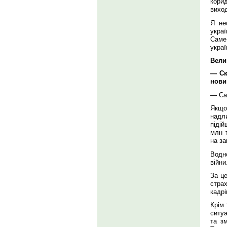
кори
виход
Я не
украї
Саме
украї
Вели
— Ск
нови
— Са
Якщо
надл
піді
млн 
на за
Водн
війни
За це
стра
кадрі
Крім 
ситуа
та зм