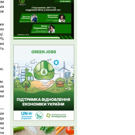
ом
ма
ож
же
ано
і.
0%
ні
ть
о.
м.
ок
 не
ки
 —
рія
де
нам
ні
ля