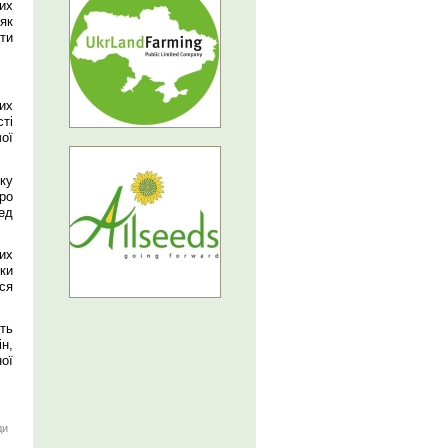
их
як
ати
их
ті
ої
ку
ро
ред
их
ки
ся
ть
н,
ої
ди