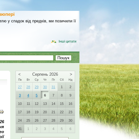
зюпері
лю у спадок від предків, ми позичили її
Інші цитати
<
Серпень 2026
>
Пн
Вт
Ср
Чт
Пт
Сб
Нд
27
28
29
30
31
1
2
3
4
5
6
7
8
9
10
11
12
13
14
15
16
17
18
19
20
21
22
23
24
25
26
27
28
29
30
26
ня
31
1
2
3
4
5
6
го
ії