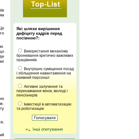
ів
им
Це
Які шляхи вирішення
го
дефіциту кадрів перед
посівною?:
и.
що
Використання механізму
бронювання критично важливих
де
працівників
кі
Внутрішнє суміщення посад
і збільшення навантаження на
наявний персонал
Активне залучення та
перенавчання жінок, молоді і
пенсіонерів
но
к.
Інвестиції в автоматизацію
ту
та роботизацію
а,
Інші опитування
ий