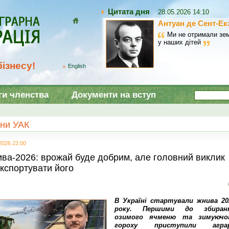
Цитата дня
28.05.2026 14:10
Антуан де Сент-Ек
Домой
Ми не отримали зем
у наших дітей
ізнесу!
English
ги членства
Документи на вступ
ни УАК
2026 22:00
ва-2026: врожай буде добрим, але головний виклик
кспортувати його
В Україні стартували жнива 20
року. Першими до збиран
озимого ячменю та зимуючо
гороху приступили аграр