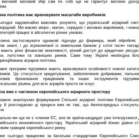
 високий валовий збір сам по собі ще не гарантує високих доход
іям.
рна політика має враховувати масштаби виробників
огодні надзвичайно важливо розуміти, що український аграрний сект
орідний. Ми маємо мікро-, малих, середніх і великих виробників, і кожн
атегорій працює в абсолютно різних умовах.
ожна застосовувати однакові підходи до фермера, який обробляє 
рів землі, і до агрокомпанії із земельним банком у сотні тисяч гектар
мають різні фінансові можливості, різний доступ до кредитних ресурсі
іки, логістики та зовнішніх ринків. Саме тому Україні необхідна біл
енційована аграрна політика.
авні програми підтримки мають враховувати особливості кожної категор
бників. Це стосується кредитування, забезпечення добривами, пальног
нізмів бронювання працівників та інших інструментів підтримк
рсальних рішень для всіх аграріїв просто не існує.
їна вже є частиною європейського аграрного простору
важно аналізуємо формування Спільної аграрної політики Європейсько
у й розглядаємо ці процеси вже як такі, що безпосередньо стосують
ни.
ально ми ще не є членом ЄС, але як країна-кандидат уже інтегруємося 
ейського економічного простору. Український аграрний бізнес давно ст
ивим гравцем європейського ринку.
же сьогодні працюємо за багатьма стандартами Європейського Союз