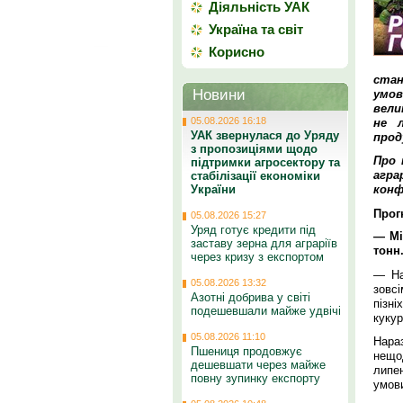
Діяльність УАК
Україна та світ
Корисно
стан
Новини
умов
вели
05.08.2026 16:18
не 
УАК звернулася до Уряду
прод
з пропозиціями щодо
Про 
підтримки агросектору та
агра
стабілізації економіки
України
конф
Прог
05.08.2026 15:27
Уряд готує кредити під
— Мі
заставу зерна для аграріїв
тонн
через кризу з експортом
— На
05.08.2026 13:32
зовс
Азотні добрива у світі
пізн
подешевшали майже удвічі
кукур
05.08.2026 11:10
Нара
Пшениця продовжує
нещо
дешевшати через майже
липен
повну зупинку експорту
умови