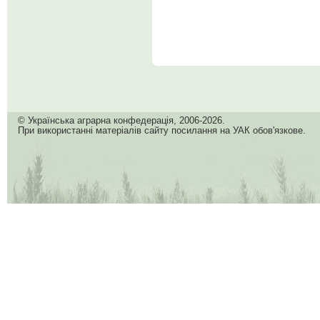
© Українська аграрна конфедерація, 2006-2026.
При використанні матеріалів сайту посилання на УАК обов'язкове.