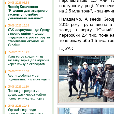
перспективою 1,5 млн т
06.08.2026 08:58
наступному році. Упевнен
Леонід Козаченко:
на 2,5 млн тонн", - зазначив
"Рішення для аграрного
експорту потрібно
ухвалювати негайно"
Нагадаємо, Allseeds Grou
2015 року група ввела в
05.08.2026 16:18
завод в порту "Южний"
УАК звернулася до Уряду
з пропозиціями щодо
переробки 2,4 тис. тонн н
підтримки агросектору та
тонн ріпаку або 1,5 тис. тон
стабілізації економіки
України
ІЦ УАК
05.08.2026 15:27
Уряд готує кредити під
заставу зерна для аграріїв
через кризу з експортом
05.08.2026 13:32
Азотні добрива у світі
подешевшали майже удвічі
05.08.2026 11:10
Пшениця продовжує
дешевшати через майже
повну зупинку експорту
05.08.2026 10:48
Укрзалізниця веде
переговори з сусідніми