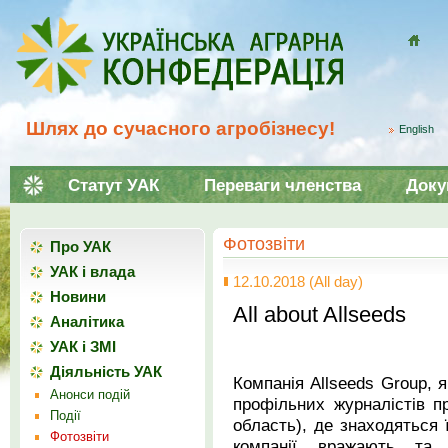
Домой
Шлях до сучасного агробізнесу!
English
Статут УАК
Переваги членства
Доку
Фотозвіти
Про УАК
УАК і влада
12.10.2018 (All day)
Новини
All about Allseeds
Аналітика
УАК і ЗМІ
Діяльність УАК
Компанія Allseeds Group, 
Анонси подій
профільних журналістів 
Події
область), де знаходяться 
Фотозвіти
компанії вражають та