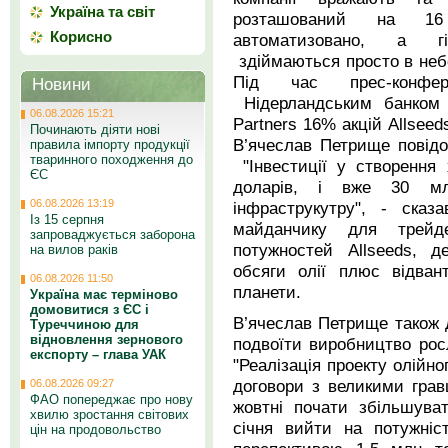
Україна та світ
розташований на 16
Корисно
автоматизовано, а гіг
здіймаються просто в неб
Під час прес-конфе
Новини
Нідерландським банком р
06.08.2026 15:21
Partners 16% акцій Allseed
Починають діяти нові
В’ячеслав Петрище повідо
правила імпорту продукції
тваринного походження до
"Інвестиції у створення
ЄС
доларів, і вже 30 мл
06.08.2026 13:19
інфраструкутру", - ска
Із 15 серпня
майданчику для трейд
запроваджується заборона
потужностей Allseeds, д
на вилов раків
обсяги олії плюс відван
06.08.2026 11:50
планети.
Україна має терміново
домовитися з ЄС і
В’ячеслав Петрище також д
Туреччиною для
відновлення зернового
подвоїти виробництво рос
експорту – глава УАК
"Реалізація проекту олійно
договори з великими гра
06.08.2026 09:27
ФАО попереджає про нову
жовтні почати збільшува
хвилю зростання світових
січня вийти на потужніс
цін на продовольство