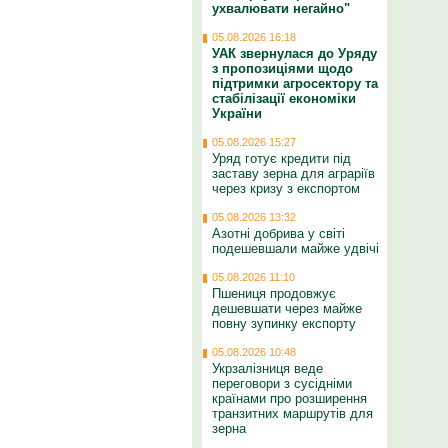
ухвалювати негайно"
05.08.2026 16:18
УАК звернулася до Уряду
з пропозиціями щодо
підтримки агросектору та
стабілізації економіки
України
05.08.2026 15:27
Уряд готує кредити під
заставу зерна для аграріїв
через кризу з експортом
05.08.2026 13:32
Азотні добрива у світі
подешевшали майже удвічі
05.08.2026 11:10
Пшениця продовжує
дешевшати через майже
повну зупинку експорту
05.08.2026 10:48
Укрзалізниця веде
переговори з сусідніми
країнами про розширення
транзитних маршрутів для
зерна