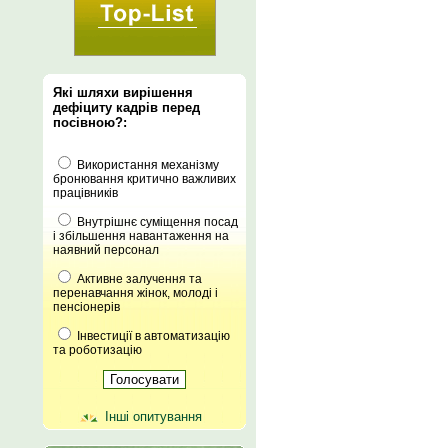
Які шляхи вирішення
дефіциту кадрів перед
посівною?:
Використання механізму
бронювання критично важливих
працівників
Внутрішнє суміщення посад
і збільшення навантаження на
наявний персонал
Активне залучення та
перенавчання жінок, молоді і
пенсіонерів
Інвестиції в автоматизацію
та роботизацію
Інші опитування