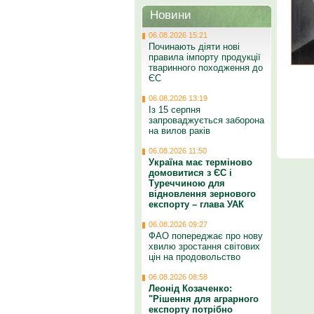
Новини
06.08.2026 15:21
Починають діяти нові
правила імпорту продукції
тваринного походження до
ЄС
06.08.2026 13:19
Із 15 серпня
запроваджується заборона
на вилов раків
06.08.2026 11:50
Україна має терміново
домовитися з ЄС і
Туреччиною для
відновлення зернового
експорту – глава УАК
06.08.2026 09:27
ФАО попереджає про нову
хвилю зростання світових
цін на продовольство
06.08.2026 08:58
Леонід Козаченко:
"Рішення для аграрного
експорту потрібно