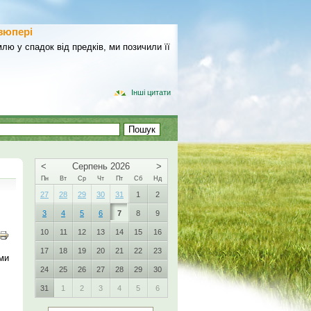
зюпері
лю у спадок від предків, ми позичили її
Інші цитати
<
Серпень 2026
>
Пн
Вт
Ср
Чт
Пт
Сб
Нд
27
28
29
30
31
1
2
3
4
5
6
7
8
9
10
11
12
13
14
15
16
17
18
19
20
21
22
23
ми
24
25
26
27
28
29
30
31
1
2
3
4
5
6