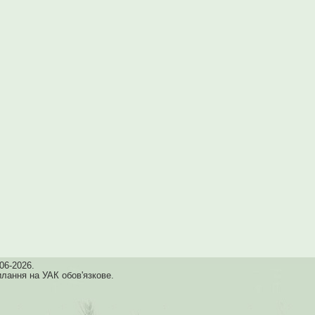
06-2026.
илання на УАК обов'язкове.