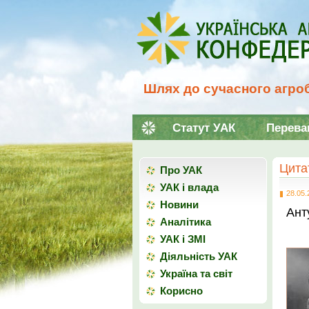
Шлях до сучасного агроб
Статут УАК
Перева
Цита
Про УАК
УАК і влада
28.05.
Новини
Ант
Аналітика
УАК і ЗМІ
Діяльність УАК
Україна та світ
Корисно