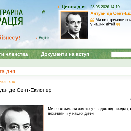
Цитата дня
28.05.2026 14:10
Антуан де Сент-Ек
Домой
Ми не отримали зем
у наших дітей
ізнесу!
English
ги членства
Документи на вступ
та дня
2026 14:10
уан де Сент-Екзюпері
Ми не отримали землю у спадок від предків, 
позичили її у наших дітей