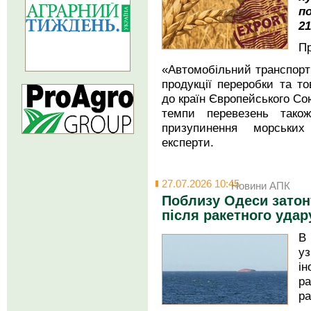
п
21
Пр
«Автомобільний транспорт 
продукції переробки та т
до країн Європейського Сою
темпи перевезень тако
призупинення морських
експерти.
27.07.2026 10:45
Новини АПК
Поблизу Одеси затон
після ракетного удар
В
у
і
р
ра