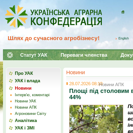
Домой
Шлях до сучасного агробізнесу!
English
Статут УАК
Переваги членства
Доку
Новини
Про УАК
УАК і влада
28.07.2026 08:10
Новини АПК
Новини
Площі під столовим 
Інтерв'ю, коментарі
44%
Новини УАК
П
Новини АПК
ш
Агроновини Світу
в
Аналітика
і
УАК і ЗМІ
в