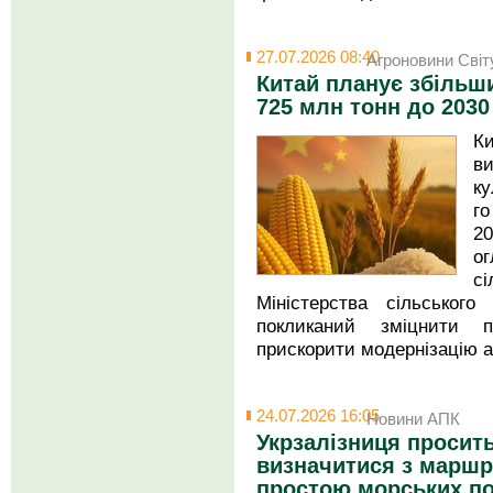
27.07.2026 08:40
Агроновини Світ
Китай планує збільш
725 млн тонн до 2030
К
в
ку
г
2
о
сі
Міністерства сільськог
покликаний зміцнити п
прискорити модернізацію а
24.07.2026 16:05
Новини АПК
Укрзалізниця просить
визначитися з маршр
простою морських по