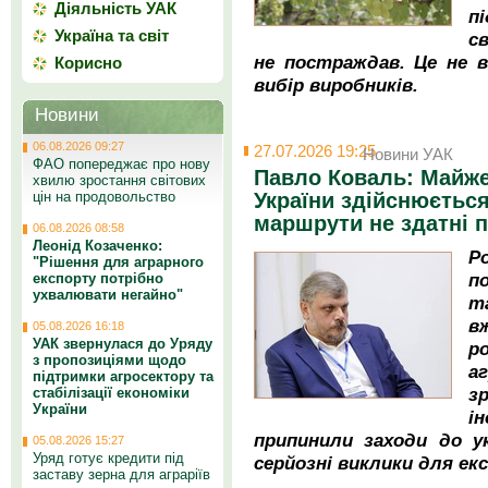
Діяльність УАК
п
Україна та світ
с
не постраждав. Це не в
Корисно
вибір виробників.
Новини
06.08.2026 09:27
27.07.2026 19:25
Новини УАК
ФАО попереджає про нову
Павло Коваль: Майже
хвилю зростання світових
України здійснюється
цін на продовольство
маршрути не здатні п
06.08.2026 08:58
Леонід Козаченко:
Р
"Рішення для аграрного
п
експорту потрібно
ухвалювати негайно"
т
в
05.08.2026 16:18
УАК звернулася до Уряду
р
з пропозиціями щодо
а
підтримки агросектору та
з
стабілізації економіки
України
і
припинили заходи до у
05.08.2026 15:27
Уряд готує кредити під
серйозні виклики для ек
заставу зерна для аграріїв