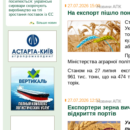
посилюється: українські
сировари скорочують
27.07.2026 15:00
Новини АПК
виробництво на тлі
На експорт пішло пон
зростання поставок із ЄС
С
Більше новин
Ук
т
ку
аб
П
Міністерства аграрної полі
Станом на 27 липня експо
961 тис. тонн, що на 474 т
торік.
27.07.2026 12:52
Новини АПК
Експортери зерна ви
відкриття портів
У
п