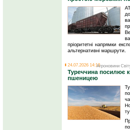
АТ
д
в
пр
Ве
ва
пріоритетні напрямки експ
альтернативні маршрути.
24.07.2026 14:13
Агроновини Світ
Туреччина посилює к
пшеницею
Т
по
ч
Но
ту
П
п