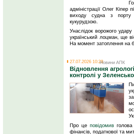
Го
адміністрації Олег Кіпер 
виходу судна з порту 
кукурудзою.
Унаслідок ворожого удару 
український лоцман, ще в
На момент затоплення на б
27.07.2026 10:28
Новини АПК
Відновлення агролог
контролі у Зеленсько
П
у
з
м
о
Ук
Про це
повідомив
голова 
фінансів, податкової та ми