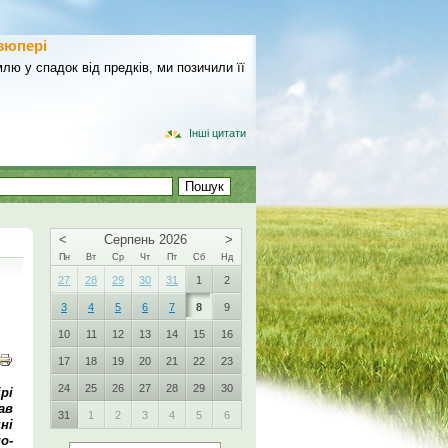
зюпері
лю у спадок від предків, ми позичили її
Інші цитати
<
Серпень 2026
>
Пн
Вт
Ср
Чт
Пт
Сб
Нд
27
28
29
30
31
1
2
3
4
5
6
7
8
9
10
11
12
13
14
15
16
17
18
19
20
21
22
23
24
25
26
27
28
29
30
рі
ав
31
1
2
3
4
5
6
ні
о-