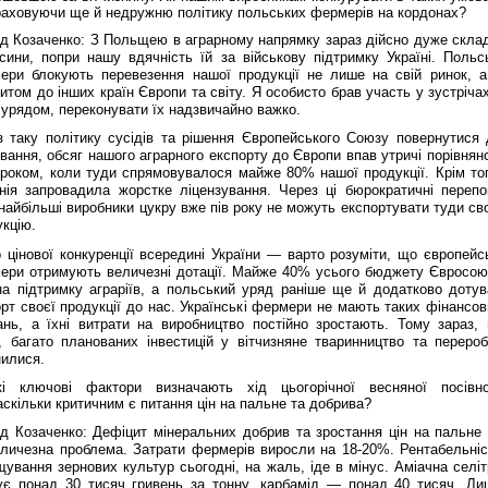
раховуючи ще й недружню політику польських фермерів на кордонах?
ід Козаченко: З Польщею в аграрному напрямку зараз дійсно дуже склад
сини, попри нашу вдячність їй за військову підтримку Україні. Польсь
ери блокують перевезення нашої продукції не лише на свій ринок, а
итом до інших країн Європи та світу. Я особисто брав участь у зустріча
 урядом, переконувати їх надзвичайно важко.
з таку політику сусідів та рішення Європейського Союзу повернутися 
вання, обсяг нашого аграрного експорту до Європи впав утричі порівнян
 роком, коли туди спрямовувалося майже 80% нашої продукції. Крім тог
нія запровадила жорстке ліцензування. Через ці бюрократичні перепо
найбільші виробники цукру вже пів року не можуть експортувати туди св
кцію.
цінової конкуренції всередині України — варто розуміти, що європейсь
ери отримують величезні дотації. Майже 40% усього бюджету Євросою
на підтримку аграріїв, а польський уряд раніше ще й додатково дотув
рт своєї продукції до нас. Українські фермери не мають таких фінансов
ань, а їхні витрати на виробництво постійно зростають. Тому зараз, 
, багато планованих інвестицій у вітчизняне тваринництво та перероб
нилися.
кі ключові фактори визначають хід цьогорічної весняної посівно
скільки критичним є питання цін на пальне та добрива?
ід Козаченко: Дефіцит мінеральних добрив та зростання цін на пальне
еличезна проблема. Затрати фермерів виросли на 18-20%. Рентабельніс
ування зернових культур сьогодні, на жаль, іде в мінус. Аміачна селіт
ує понад 30 тисяч гривень за тонну, карбамід — понад 40 тисяч. Ли