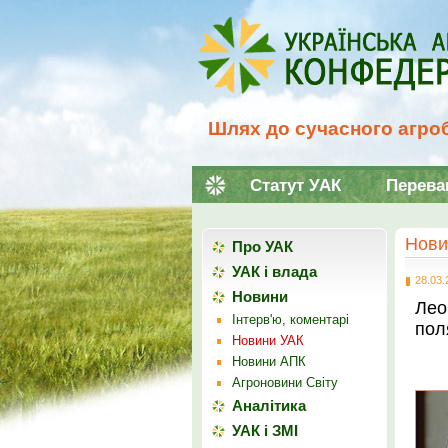
Шлях до сучасного агроб
Статут УАК
Перева
Нови
Про УАК
УАК і влада
28.03.
Новини
Лео
Інтерв'ю, коментарі
пол
Новини УАК
Новини АПК
Агроновини Світу
Аналітика
УАК і ЗМІ