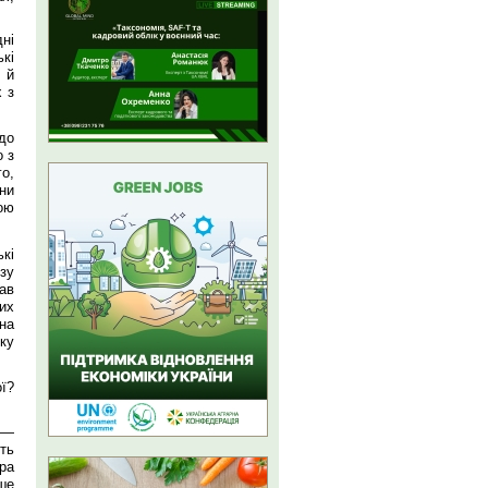
ні
кі
 й
х з
до
о з
о,
ни
ою
кі
зу
ав
их
на
ку
ї?
 —
ть
ра
ше