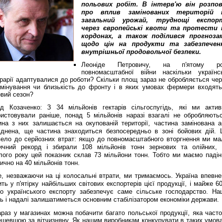
польових робіт. В інтерв'ю він розпов
про вплив замінованих територій 
загальний урожай, труднощі експор
через європейські квоти та протести 
кордонах, а також поділився прогноза
щодо цін на продукти та забезпечен
внутрішньої продовольчої безпеки.
Леоніде Петровичу, на п'ятому ро
повномасштабної війни наскільки українсь
грарії адаптувалися до роботи? Скільки площ зараз не обробляється чер
амінування чи близькість до фронту і в яких умовах фермери входять
овий сезон?
ід Козаченко: З 34 мільйонів гектарів сільгоспугідь, які ми актив
ристовували раніше, понад 5 мільйонів наразі взагалі не обробляютьс
ина з них залишається на окупованій території, частина замінована а
уднена, ще частина знаходиться безпосередньо в зоні бойових дій. 
вело до серйозних втрат: якщо до повномасштабного вторгнення ми ма
ричний рекорд і збирали 108 мільйонів тонн зернових та олійних, 
лого року цей показник склав 73 мільйони тонн. Тобто ми маємо падін
ично на 40 мільйонів тонн.
е, незважаючи на ці колосальні втрати, ми тримаємось. Україна впевне
ть у п'ятірку найбільших світових експортерів цієї продукції, і майже 
го українського експорту забезпечує саме сільське господарство. На
ь і надалі залишатиметься основним стабілізатором економіки держави.
араз у магазинах можна побачити багато польської продукції, яка часто
ешевшою за вітчизняну. Як нашим виробникам конкурувати в таких умова