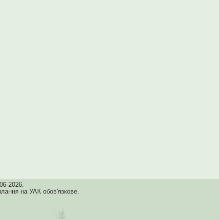
06-2026.
илання на УАК обов'язкове.