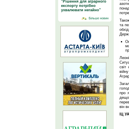
"Рішення для аграрного
азот
експорту потрібно
пона
ухвалювати негайно"
потре
Більше новин
Також
та пе
обхід
Держа
Ос
м
п
Леоні
Ситуа
світ
війн
Аграр
Загал
голо
про я
дещо
пере
він в
ІЦ У