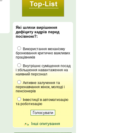
ів
Які шляхи вирішення
дефіциту кадрів перед
посівною?:
Використання механізму
бронювання критично важливих
працівників
Внутрішнє суміщення посад
і збільшення навантаження на
наявний персонал
Активне залучення та
перенавчання жінок, молоді і
пенсіонерів
Інвестиції в автоматизацію
та роботизацію
Інші опитування