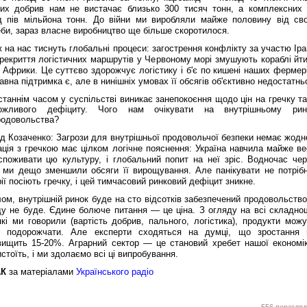
них добрив нам не вистачає близько 300 тисяч тонн, а комплексних
д пів мільйона тонн. До війни ми виробляли майже половину від сво
би, зараз власне виробництво ще більше скоротилося.
 на нас тиснуть глобальні процеси: загострення конфлікту за участю Ір
рекриття логістичних маршрутів у Червоному морі змушують кораблі йти
 Африки. Це суттєво здорожчує логістику і б'є по кишені наших фермері
вна підтримка є, але в нинішніх умовах її обсягів об'єктивно недостатнь
таннім часом у суспільстві виникає занепокоєння щодо цін на гречку та
ожливого дефіциту. Чого нам очікувати на внутрішньому рин
родовольства?
д Козаченко: Загрози для внутрішньої продовольчої безпеки немає жодно
ція з гречкою має цілком логічне пояснення: Україна навчила майже ве
 споживати цю культуру, і глобальний попит на неї зріс. Водночас чер
у ми дещо зменшили обсяги її вирощування. Але панікувати не потрібн
ії посіють гречку, і цей тимчасовий ринковий дефіцит зникне.
ом, внутрішній ринок буде на сто відсотків забезпечений продовольство
ду не буде. Єдине болюче питання — це ціна. З огляду на всі складнощ
кі ми говорили (вартість добрив, пального, логістика), продукти можу
 подорожчати. Але експерти сходяться на думці, що зростання 
вищить 15-20%. Аграрний сектор — це становий хребет нашої економік
истоїть, і ми здолаємо всі ці випробування.
АК
за матеріалами
Українського радіо