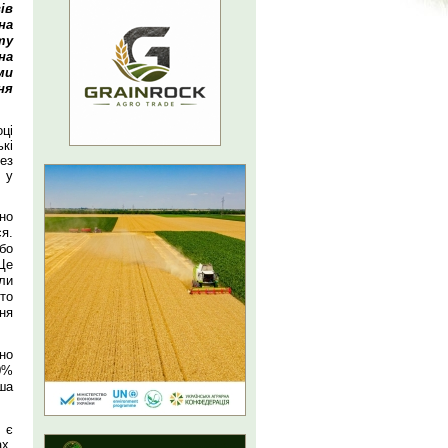
ів
на
ту
на
ми
ня
ці
кі
ез
 у
но
я.
бо
Це
ли
то
ня
но
60%
ша
 є
х,