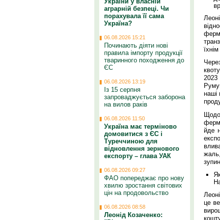
України у власній
в
аграрній безпеці. Чи
порахувала її сама
Леон
Україна?
відно
ферм
06.08.2026 15:21
транз
Починають діяти нові
їхнім
правила імпорту продукції
тваринного походження до
Чере
ЄС
квоту
2023
06.08.2026 13:19
Руму
Із 15 серпня
наші 
запроваджується заборона
проду
на вилов раків
Щодо 
06.08.2026 11:50
ферм
Україна має терміново
йде 
домовитися з ЄС і
експо
Туреччиною для
влив
відновлення зернового
жаль
експорту – глава УАК
зупи
06.08.2026 09:27
Я
ФАО попереджає про нову
На
хвилю зростання світових
цін на продовольство
Леон
це в
06.08.2026 08:58
вирощ
Леонід Козаченко:
кошт