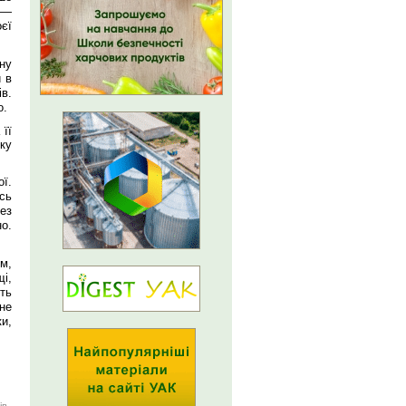
 —
єї
ану
 в
в.
о.
 її
ку
ї.
сь
ез
о.
м,
і,
ть
не
и,