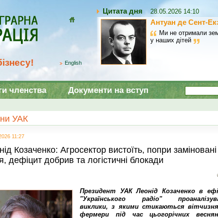
Цитата дня
28.05.2026 14:10
Антуан де Сент-Ек
Домой
Ми не отримали зем
у наших дітей
ізнесу!
English
ги членства
Документи на вступ
ни УАК
2026 11:27
нід Козаченко: Агросектор вистоїть, попри заміновані
я, дефіцит добрив та логістичні блокади
Президент УАК Леонід Козаченко в ефі
"Українського радіо" проаналізув
виклики, з якими стикаються вітчизня
фермери під час цьогорічних веснян