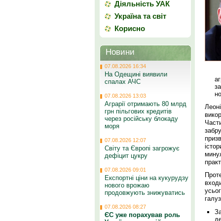
Діяльність УАК
Україна та світ
Корисно
Новини
07.08.2026 16:34
На Одещині виявили
а
спалах АЧС
з
н
07.08.2026 13:03
Аграрії отримають 80 млрд
Леон
грн пільгових кредитів
вико
через російську блокаду
Част
моря
забр
приз
07.08.2026 12:07
істо
Світу та Європі загрожує
мину
дефіцит цукру
практ
07.08.2026 09:01
Прот
Експортні ціни на кукурудзу
входи
нового врожаю
усьо
продовжують знижуватись
галуз
07.08.2026 08:27
З
ЄС уже порахував роль
д