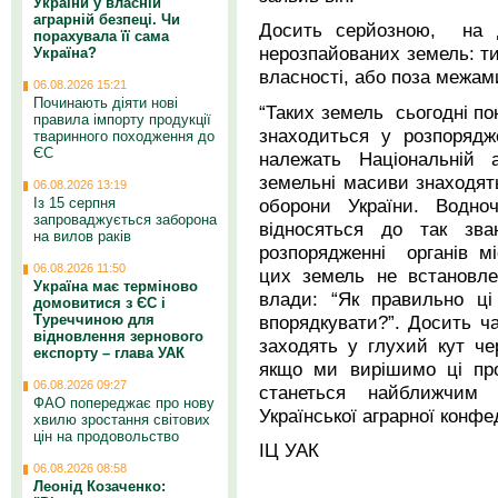
України у власній
аграрній безпеці. Чи
Досить серйозною, на д
порахувала її сама
нерозпайованих земель: ти
Україна?
власності, або поза межам
06.08.2026 15:21
Починають діяти нові
“Таких земель сьогодні по
правила імпорту продукції
знаходиться у розпорядж
тваринного походження до
ЄС
належать Національній 
земельні масиви знаходять
06.08.2026 13:19
оборони України. Водно
Із 15 серпня
запроваджується заборона
відносяться до так зва
на вилов раків
розпорядженні органів м
06.08.2026 11:50
цих земель не встановле
Україна має терміново
влади: “Як правильно ці
домовитися з ЄС і
впорядкувати?”. Досить ча
Туреччиною для
відновлення зернового
заходять у глухий кут чер
експорту – глава УАК
якщо ми вирішимо ці про
06.08.2026 09:27
станеться найближчим
ФАО попереджає про нову
Української аграрної конфе
хвилю зростання світових
цін на продовольство
ІЦ УАК
06.08.2026 08:58
Леонід Козаченко: