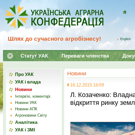
Домой
Шлях до сучасного агробізнесу!
English
Статут УАК
Переваги членства
Доку
Новини
Про УАК
УАК і влада
16.12.2015 16:59
Новини
Л. Козаченко: Владн
Інтерв'ю, коментарі
відкриття ринку земл
Новини УАК
Новини АПК
Агроновини Світу
Аналітика
УАК і ЗМІ