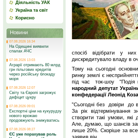
Діяльність УАК
Україна та світ
Корисно
Новини
07.08.2026 16:34
На Одещині виявили
спалах АЧС
спосіб відібрати у н
дискредитувало владу в оча
07.08.2026 13:03
Аграрії отримають 80 млрд
Тому на сьогодні основн
грн пільгових кредитів
через російську блокаду
ринку землі є несприйнят
моря
під час ток-шоу "Подія 
народний депутат України
07.08.2026 12:07
Світу та Європі загрожує
конфедерації Леонід Коз
дефіцит цукру
”Cьогодні без довіри до 
07.08.2026 09:01
За рік відтермінування 
Експортні ціни на кукурудзу
нового врожаю
створити такі умови, які 
продовжують знижуватись
Але, думаю, що шансів за
лише 20%. Скоріше за все
07.08.2026 08:27
ЄС уже порахував роль
заявив він.