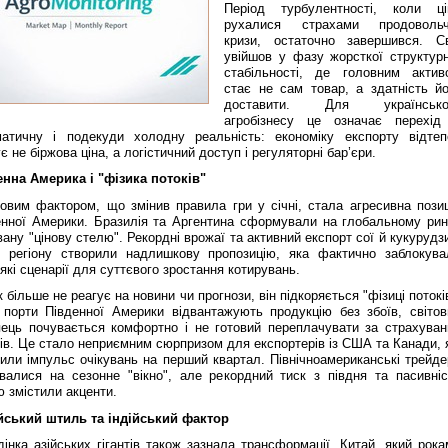
Період турбулентності, коли ці
рухалися страхами продовольч
кризи, остаточно завершився. Св
увійшов у фазу жорсткої структурн
стабільності, де головним актив
стає не сам товар, а здатність йо
доставити. Для українсько
агробізнесу це означає перехід
матичну і подекуди холодну реальність: економіку експорту відтеп
є не біржова ціна, а логістичний доступ і регуляторні бар’єри.
енна Америка і "фізика потоків"
овим фактором, що змінив правила гри у січні, стала агресивна позиц
енної Америки. Бразилія та Аргентина сформували на глобальному рин
вану "цінову стелю". Рекордні врожаї та активний експорт сої й кукурудз
о регіону створили надлишкову пропозицію, яка фактично заблокува
які сценарії для суттєвого зростання котирувань.
 більше не реагує на новини чи прогнози, він підкоряється "фізиці потокі
 порти Південної Америки відвантажують продукцію без збоїв, світов
пець почувається комфортно і не готовий переплачувати за страхуван
ів. Це стало неприємним сюрпризом для експортерів із США та Канади, я
или імпульс очікувань на перший квартал. Північноамериканські трейде
івалися на сезонне "вікно", але рекордний тиск з півдня та пасивніс
 змістили акценти.
йський штиль та індійський фактор
інка азійських гігантів також зазнала трансформації. Китай, який рока