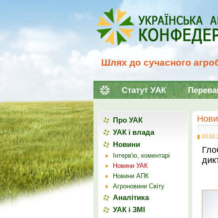
Шлях до сучасного агроб
Статут УАК
Перева
Нови
Про УАК
УАК і влада
03.02.
Новини
Гло
Інтерв'ю, коментарі
дик
Новини УАК
Новини АПК
Агроновини Світу
Аналітика
УАК і ЗМІ