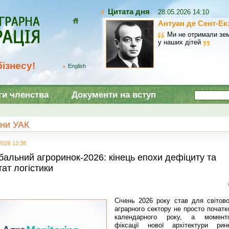
Цитата дня
28.05.2026 14:10
Антуан де Сент-Ек
Домой
Ми не отримали зем
у наших дітей
ізнесу!
English
ги членства
Документи на вступ
ни УАК
2026 12:38
бальний агроринок-2026: кінець епохи дефіциту та
тат логістики
Січень 2026 року став для світово
аграрного сектору не просто початк
календарного року, а момент
фіксації нової архітектури ринк