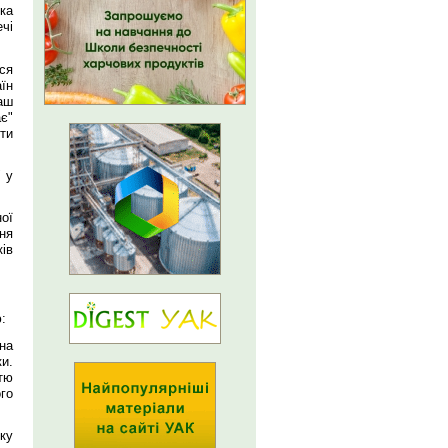
мка
чі
ся
їн
аш
є"
ти
 у
ої
ня
ів
:
 на
и.
тю
го
ку