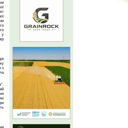
ни
ої
іт
ої
ом
го
го
 у
ер
ія
ку
и з
ла
в".
ий
ня
кі
ри
ть
ми