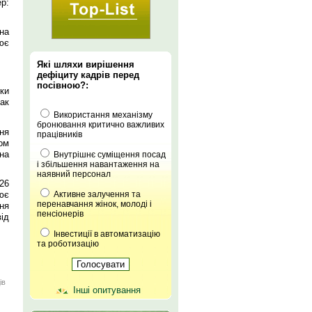
р:
на
ює
Які шляхи вирішення
дефіциту кадрів перед
посівною?:
ки
ак
Використання механізму
бронювання критично важливих
ня
працівників
ом
кна
Внутрішнє суміщення посад
і збільшення навантаження на
наявний персонал
26
ює
Активне залучення та
перенавчання жінок, молоді і
ня
пенсіонерів
ід
Інвестиції в автоматизацію
та роботизацію
ів
Інші опитування