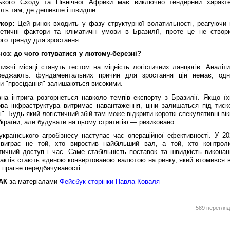
ького Сходу та Північної Африки має виключно тендерний характе
ють там, де дешевше і швидше.
кор:
Цей ринок входить у фазу структурної волатильності, реагуючи 
гетичні фактори та кліматичні умови в Бразилії, проте це не створ
ого тренду для зростання.
ноз: до чого готуватися у лютому-березні?
ижчі місяці стануть тестом на міцність логістичних ланцюгів. Аналіти
реджають: фундаментальних причин для зростання цін немає, одн
ки "просідання" залишаються високими.
вна інтрига розгорнеться навколо темпів експорту з Бразилії. Якщо їх
ова інфраструктура витримає навантаження, ціни залишаться під тиск
і". Будь-який логістичний збій там може відкрити короткі спекулятивні ві
країни, але будувати на цьому стратегію — ризиковано.
українського агробізнесу наступає час операційної ефективності. У 20
 виграє не той, хто виростив найбільший вал, а той, хто контрол
тичний доступ і час. Саме стабільність поставок та швидкість виконан
рактів стають єдиною конвертованою валютою на ринку, який втомився в
і прагне передбачуваності.
АК
за матеріалами
Фейсбук-сторінки Павла Коваля
589 перегляд