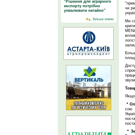
"Рішення для аграрного
"прем
експорту потрібно
чи ри
ухвалювати негайно"
украї
Більше новин
Ми сп
крит
MENA
вплив
логіс
зали
Більш
площи
Дост
спро
прац
звузи
Това
Якщо 
* Ол
сою 
Украї
пост
пост
* Зе