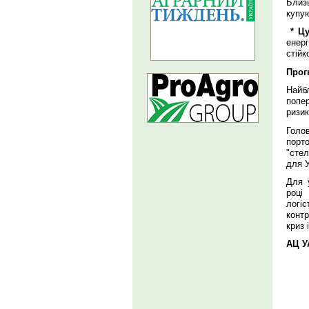
Близ
купу
* Цу
енер
стійк
Прог
Найбл
попе
ризи
Голо
порт
"стел
для У
Для 
році
логіс
конт
криз 
АЦ У