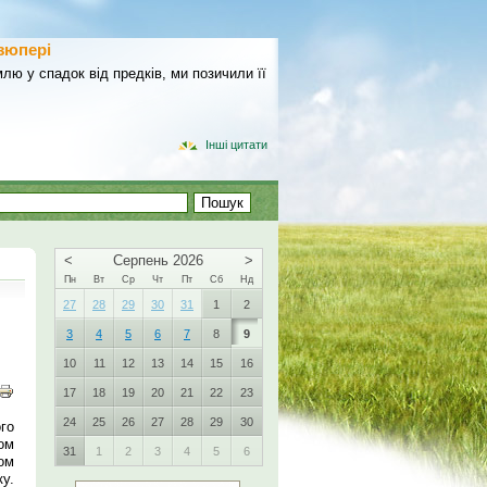
зюпері
лю у спадок від предків, ми позичили її
Інші цитати
<
Серпень 2026
>
Пн
Вт
Ср
Чт
Пт
Сб
Нд
27
28
29
30
31
1
2
3
4
5
6
7
8
9
10
11
12
13
14
15
16
17
18
19
20
21
22
23
24
25
26
27
28
29
30
го
ом
31
1
2
3
4
5
6
ом
у.