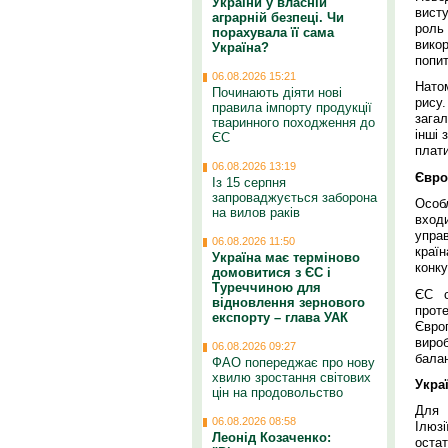
України у власній
вист
аграрній безпеці. Чи
роль
порахувала її сама
вико
Україна?
попит
06.08.2026 15:21
Натом
Починають діяти нові
рису.
правила імпорту продукції
загал
тваринного походження до
інші 
ЄС
плати
06.08.2026 13:19
Євро
Із 15 серпня
запроваджується заборона
Особ
на вилов раків
входи
управ
06.08.2026 11:50
краї
Україна має терміново
конку
домовитися з ЄС і
Туреччиною для
ЄС с
відновлення зернового
проте
експорту – глава УАК
Євро
виро
06.08.2026 09:27
балан
ФАО попереджає про нову
хвилю зростання світових
Укра
цін на продовольство
Для 
06.08.2026 08:58
Ілюз
Леонід Козаченко:
оста