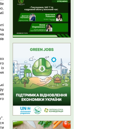
бе
о,
ії
нті
ила
на
рів
юз
ого
 із
ня
кі
ру
ня
го
".
ся
ти