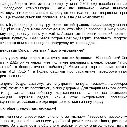
упав драйвером ажіотажного попиту, у січні 2026 року перебрав на се
 "холодного стабілізатора". Пекін діє виважено: купує вибірков
ристовує накопичені запаси та регуляторні важелі, не створюючи "прем
у". Це тримає ринок від провалів, але й не дає йому злетіти.
ість Індія повернулася у гру як системний гравець, насамперед у сегме
 Це рішення Делі мало ефект доміно: стабілізація пропозиції рису зниз
ьну продовольчу напругу в Азії та Африці, зменшивши панічний попит і 
зернові культури. Коли базові потреби регіону закриті, готовність імпорте
ти високі ціни за пшеницю чи кукурудзу суттєво падає.
пейський Союз: політика "тихого управління"
ливу увагу слід звернути на зміну тактики Брюсселя. Європейський Со
ть у 2026 рік не через гучні політичні декларації, а через режим "тих
ління" та бюрократичної стабілізації. Активізація торговельних треків
нами МЕРКОСУР та Індією свідчить про стратегічне переформатуван
рентного поля.
відомо будує систему, де внутрішня напруга (зокрема, фермерсь
сти) гаситься не поступками, а процедурами. Для тваринницького секто
пи це сигнал про оборону маржинальності, а не про розширен
бництва. Торгівля дедалі більше стає інструментом політично
сування, де захисні заходи перетворюються на нову норму.
їна: кінець епохи винятковості
вітчизняного агросектору січень став місяцем "тверезого розрахунку
ії про те, що світ компенсує українські ризики вищою ціною, розвіяли
точно. За відсутності глобального дефіциту ринок відмовляється плати