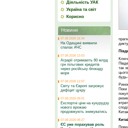
Діяльність УАК
Україна та світ
Корисно
Новини
07.08.2026 16:34
праг
На Одещині виявили
дикту
спалах АЧС
Півд
07.08.2026 13:03
Ключ
Аграрії отримають 80 млрд
Півд
грн пільгових кредитів
так з
через російську блокаду
цьог
моря
будь-
07.08.2026 12:07
Ринок
Світу та Європі загрожує
Поки
дефіцит цукру
поку
ризик
07.08.2026 09:01
втрат
Експортні ціни на кукурудзу
нового врожаю
спод
продовжують знижуватись
Китаю
Кита
07.08.2026 08:27
ЄС уже порахував роль
Повед