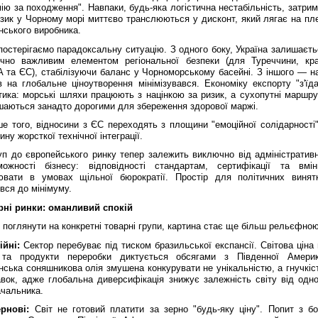
ію за походження". Навпаки, будь-яка логістична нестабільність, затри
зик у Чорному морі миттєво транслюються у дисконт, який лягає на пле
нського виробника.
остерігаємо парадоксальну ситуацію. З одного боку, Україна залишаєть
ично важливим елементом регіональної безпеки (для Туреччини, кра
 та ЄС), стабілізуючи баланс у Чорноморському басейні. З іншого — н
 на глобальне ціноутворення мінімізувався. Економіку експорту "з'їда
тика: морські шляхи працюють з націнкою за ризик, а сухопутні маршру
шаються занадто дорогими для збереження здорової маржі.
е того, відносини з ЄС переходять з площини "емоційної солідарності"
ну жорсткої технічної інтеграції.
уп до європейського ринку тепер залежить виключно від адміністративн
можності бізнесу: відповідності стандартам, сертифікації та вмін
ювати в умовах щільної бюрократії. Простір для політичних винятк
вся до мінімуму.
рні ринки: оманливий спокій
поглянути на конкретні товарні групи, картина стає ще більш рельєфною
ійні:
Сектор перебуває під тиском бразильської експансії. Світова ціна
та продукти переробки диктується обсягами з Південної Америк
нська соняшникова олія змушена конкурувати не унікальністю, а гнучкіс
авок, адже глобальна диверсифікація знижує залежність світу від одно
ачальника.
рнові:
Світ не готовий платити за зерно "будь-яку ціну". Попит з бо