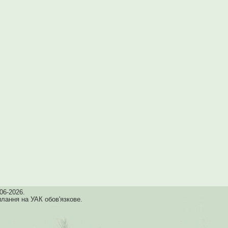
06-2026.
илання на УАК обов'язкове.