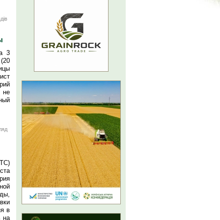
дів
ы
а 3
(20
ицы
ист
рий
 не
ный
ляд
ТС)
ста
рия
ной
ды,
вки
я в
 на