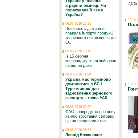
України у власній
7,5%
аграрній безпеці. Чи
порахувала її сама
Україна?
10.09.
06.08.2026 15:21
Пол
Починають діяти нові
правила імпорту продукції
тваринного походження до
ЄС
06.08.2026 13:19
Із 15 серпня
запроваджується заборона
на вилов раків
06.08.2026 11:50
Україна має терміново
домовитися з ЄС і
10.09.
Гонт
Туреччиною для
відновлення зернового
експорту – глава УАК
06.08.2026 09:27
ФАО попереджає про нову
хвилю зростання світових
цін на продовольство
06.08.2026 08:58
Леонід Козаченко: