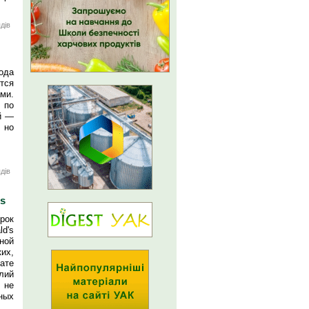
дів
ода
тся
ми.
 по
й —
, но
дів
s
рок
d's
ной
их,
ате
лий
 не
ных