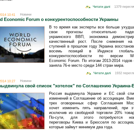
Читати далі
1379 перегля
Новини
2014 10:41
d Economic Forum о конкурентоспособности Украины
В то время как эксперты все больше ухудш
свои прогнозы относительно паде
украинского ВВП, экономика демонстрир
качественный рост. После снижения на
ступеней в прошлом году Украина восстанов
восемь позиций в Индексе глобаль
конкурентоспособности по версии Wo
Economic Forum. По итогам 2013-2014 годов 
заняла 76-е место среди 144 стран мира.
Читати далі
1932 перегл
Новини
2014 10:27
выдвинула свой список "хотелок" по Соглашению Украина-
Россия выдвинула Украине и ЕС свой спи
изменений в Соглашение об ассоциации. Вме
трех оговоренных сфер Соглашения Мос
хочет изменить пять направлений, при э
исключив из свободной торговли 20% товар
По-сути, для этого потребуются но
переговоры Киева и Брюсселя по ассоциац
которые займут минимум два года.