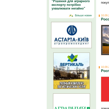
"Рішення для аграрного
поку
експорту потрібно
ухвалювати негайно"
10.09.
Більше новин
Росс
10.09.
Рос
доку