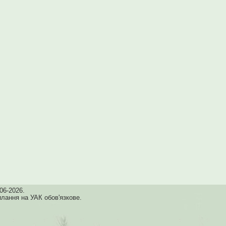
06-2026.
илання на УАК обов'язкове.