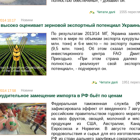
полностью обеспечены», - добавил он.
Читати далі
1555 перегля
Новини
2014 10:17
 высоко оценивает зерновой экспортный потенциал Украин
По результатам 2013/14 МГ, Украина занял
место в мире по объемам экспорта кукурузы 
млн. тонн) и 6-е место – по экспорту пшен
(9,5 млн. тонн). Об этом сказал эконом
инвестиционного центра FAO Дмит
Приходько. «При этом страна далеко
полностью реализует свой экспорт
потенциал», - подчеркнул он.
Читати далі
1951 перег
Новини
2014 17:58
нудительное замещение импорта в РФ бьёт по ценам
Федеральная таможенная служба (Ф
зафиксировала эффект от введенного 7 авгу
российским правительством годового морато
на ввоз фруктов, овощей, молочной и мяс
продукции из США, Австралии, Кана
Евросоюза и Норвегии. В августе поста
продовольствия и сырья для его изготовлени
РФ из стран дальнего зарубежья сократились