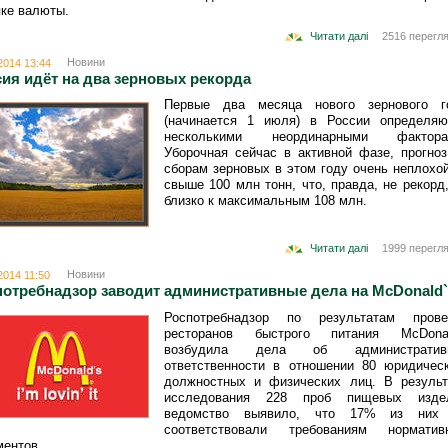
пке валюты.
Читати далі
2516 перегля
Новини
2014 13:44
ия идёт на два зерновых рекорда
Первые два месяца нового зернового г
(начинается 1 июля) в России определяю
несколькими неординарными фактора
Уборочная сейчас в активной фазе, прогноз
сборам зерновых в этом году очень неплохо
свыше 100 млн тонн, что, правда, не рекорд
близко к максимальным 108 млн.
Читати далі
1999 перегля
Новини
2014 11:50
потребнадзор заводит административные дела на McDonald`
Роспотребнадзор по результатам прове
ресторанов быстрого питания McDonal
возбудила дела об административ
ответственности в отношении 80 юридическ
должностных и физических лиц. В результ
исследования 228 проб пищевых изде
ведомство выявило, что 17% из них
соответствовали требованиям норматив
ментов.