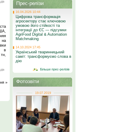
дів
Прес-релізи
16.04.2026 10:44
Цифрова трансформація
агросектору стає ключовою
умовою його стійкості та
ста
інтеграції до ЄС — підсумки
ША,
AgriFood Digital & Automation
няя
Matchmaking
 на
вки
14.10.2024 17:45
к в
Український тваринницький
тн,
саміт: трансформуємо слова в
дію
Більше прес-релізів
дів
Фотозвіти
ня »
19.07.2019