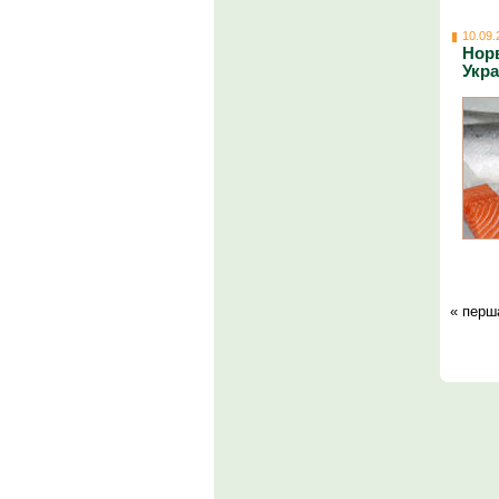
10.09.
Норв
Укр
« перш