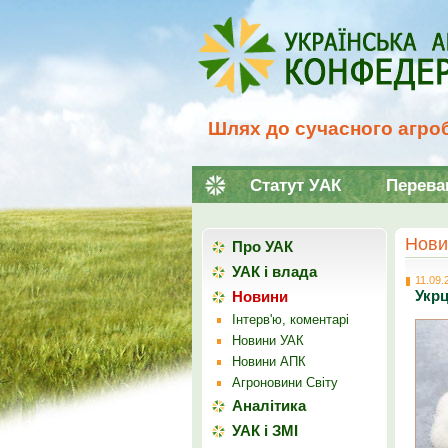
Шлях до сучасного агроб
Статут УАК
Перева
Нови
Про УАК
УАК і влада
11.09.
Укрц
Новини
Інтерв'ю, коментарі
Новини УАК
Новини АПК
Агроновини Світу
Аналітика
УАК і ЗМІ