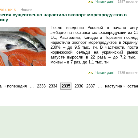
Читати далі
1887 перегля
Новини
2014 10:15
егия существенно нарастила экспорт морепродуктов в
аину
После введения Россией в начале авгу
эмбарго на поставки сельхозпродукции из С
ЕС, Австралии, Канады и Норвегии послед
нарастила экспорт морепродуктов в Украину
230% – до 9,5 тыс. тн. В частности, поста
норвежской сельди на украинский рыно
августе выросли в 22 раза – до 7,2 тыс. 
мойвы – в 7 раз, до 1,1 тыс. тн.
Читати далі
1785 перегля
а
‹ попередня
…
2333
2334
2335
2336
2337
…
наступна ›
остан