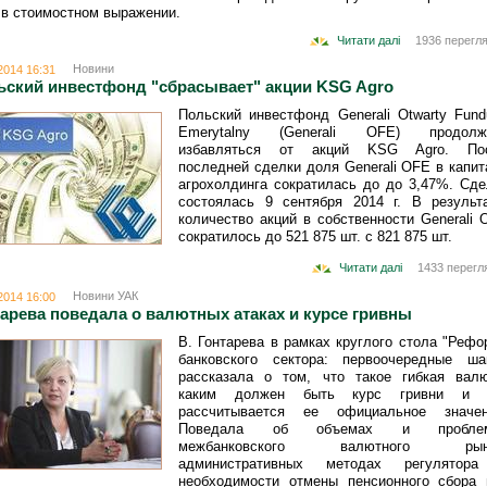
 в стоимостном выражении.
Читати далі
1936 перегля
Новини
2014 16:31
ьский инвестфонд "сбрасывает" акции KSG Agro
Польский инвестфонд Generali Otwarty Fund
Emerytalny (Generali OFE) продолж
избавляться от акций KSG Agro. По
последней сделки доля Generali OFE в капит
агрохолдинга сократилась до до 3,47%. Сде
состоялась 9 сентября 2014 г. В результа
количество акций в собственности Generali 
сократилось до 521 875 шт. с 821 875 шт.
Читати далі
1433 перегл
Новини УАК
2014 16:00
арева поведала о валютных атаках и курсе гривны
В. Гонтарева в рамках круглого стола "Рефо
банковского сектора: первоочередные шаг
рассказала о том, что такое гибкая валю
каким должен быть курс гривни и 
рассчитывается ее официальное значен
Поведала об объемах и пробле
межбанковского валютного рын
административных методах регулятор
необходимости отмены пенсионного сбора 