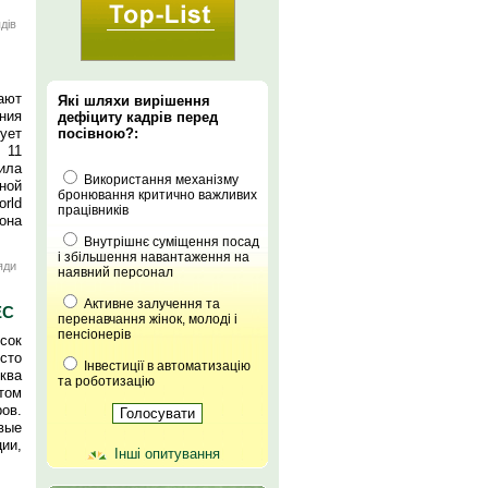
дів
ают
Які шляхи вирішення
ния
дефіциту кадрів перед
посівною?:
ует
 11
ила
Використання механізму
ной
бронювання критично важливих
rld
працівників
она
Внутрішнє суміщення посад
і збільшення навантаження на
яди
наявний персонал
Активне залучення та
ЕС
перенавчання жінок, молоді і
пенсіонерів
сок
сто
Інвестиції в автоматизацію
ква
та роботизацію
том
ов.
вые
ии,
Інші опитування