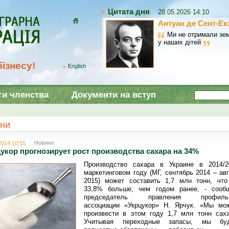
Цитата дня
28.05.2026 14:10
Антуан де Сент-Ек
Домой
Ми не отримали зем
у наших дітей
ізнесу!
English
ги членства
Документи на вступ
ни
Новини
2014 10:55
укор прогнозирует рост производства сахара на 34%
Производство сахара в Украине в 2014/2
маркетинговом году (МГ, сентябрь 2014 – ав
2015) может составить 1,7 млн тонн, что
33,8% больше, чем годом ранее, - сооб
председатель правления профиль
ассоциации «Укрцукор» Н. Ярчук. «Мы мо
произвести в этом году 1,7 млн тонн саха
Учитывая переходные запасы, мы бу