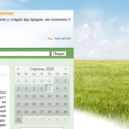
зюпері
лю у спадок від предків, ми позичили її
Інші цитати
<
Серпень 2026
>
Пн
Вт
Ср
Чт
Пт
Сб
Нд
27
28
29
30
31
1
2
3
4
5
6
7
8
9
015
10
11
12
13
14
15
16
густ
 на
17
18
19
20
21
22
23
щил
ной
24
25
26
27
28
29
30
жем
31
1
2
3
4
5
6
ра.
дем