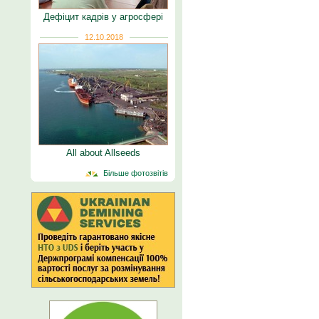
Дефіцит кадрів у агросфері
12.10.2018
All about Allseeds
Більше фотозвітів