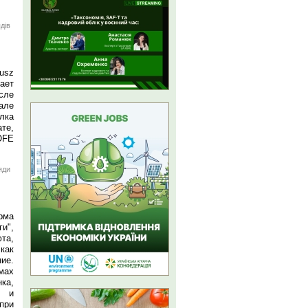
дів
usz
ает
сле
але
лка
те,
OFE
яди
рма
и",
та,
как
ие.
мах
ка,
а и
при