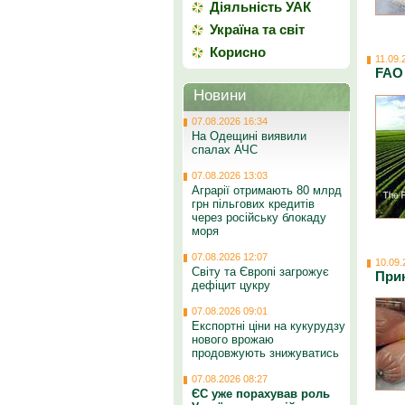
Діяльність УАК
Україна та світ
Корисно
11.09.
FAO
Новини
07.08.2026 16:34
На Одещині виявили
спалах АЧС
07.08.2026 13:03
Аграрії отримають 80 млрд
грн пільгових кредитів
через російську блокаду
моря
07.08.2026 12:07
10.09.
Світу та Європі загрожує
При
дефіцит цукру
07.08.2026 09:01
Експортні ціни на кукурудзу
нового врожаю
продовжують знижуватись
07.08.2026 08:27
ЄС уже порахував роль