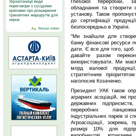
глибокої переробки, 
Укрзалізниця веде
переговори з сусідніми
обладнання та створити с
країнами про розширення
установу. Також пропонує
транзитних маршрутів для
до сертифікації продукц
зерна
безпосередньо в Україні.
Більше новин
"Ми знайшли для створен
банку фінансові ресурси п
дати. Є все для того, щоб
давайте разом перекон
використовувати. Ми має
млрд валової продукц
стратегічним пріоритето
наголосив Козаченко.
Президент УАК також опр
аграрних асоціацій, які п
державних підприємств
переробних ланцюжк
індустріальних парків зі 
Агроасоціації, зокрема, 
розмірі 10% для підп
виробництві вітчизнян