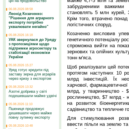
майже 4,7-5 млн га земе
цін на продовольство
забрудненими важкими 
06.08.2026 08:58
становлять 5 млн курей, 3
Леонід Козаченко:
Крім того, втрачено понад 
"Рішення для аграрного
експорту потрібно
логістичних споруд.
ухвалювати негайно"
Козаченко висловив упев
05.08.2026 16:18
генетичного потенціалу рос
УАК звернулася до Уряду
з пропозиціями щодо
спроможна вийти на пока
підтримки агросектору та
зернових та олійних культ
стабілізації економіки
України
тонн м'яса.
05.08.2026 15:27
Щоб реалізувати цей поте
Уряд готує кредити під
протягом наступних 10 ро
заставу зерна для аграріїв
млрд інвестицій. Їх не
через кризу з експортом
харчової, фармацевтичної 
05.08.2026 13:32
млрд, у тваринництво - $
Азотні добрива у світі
подешевшали майже удвічі
рослинництво, $7 млрд - на
на розвиток біоенергети
05.08.2026 11:10
садівництво та тепличне г
Пшениця продовжує
дешевшати через майже
Для стимулювання розв
повну зупинку експорту
ввести пільги на землю та
05.08.2026 10:48