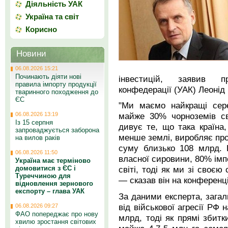
Діяльність УАК
Україна та світ
Корисно
Новини
06.08.2026 15:21
Починають діяти нові
інвестицій, заявив пр
правила імпорту продукції
конфедерації (УАК) Леонід
тваринного походження до
ЄС
"Ми маємо найкращі сере
06.08.2026 13:19
майже 30% чорноземів св
Із 15 серпня
дивує те, що така країна
запроваджується заборона
менше землі, виробляє про
на вилов раків
суму близько 108 млрд.
06.08.2026 11:50
власної сировини, 80% імп
Україна має терміново
домовитися з ЄС і
світі, тоді як ми зі своєю
Туреччиною для
— сказав він на конференці
відновлення зернового
експорту – глава УАК
За даними експерта, загаль
від військової агресії РФ 
06.08.2026 09:27
ФАО попереджає про нову
млрд, тоді як прямі збитк
хвилю зростання світових