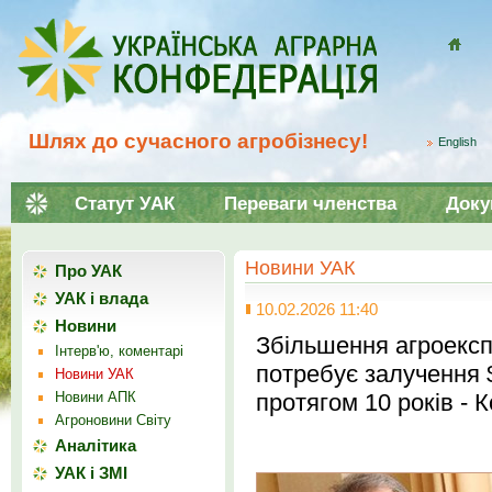
Домой
Шлях до сучасного агробізнесу!
English
Статут УАК
Переваги членства
Доку
Новини УАК
Про УАК
УАК і влада
10.02.2026 11:40
Новини
Збільшення агроексп
Інтерв'ю, коментарі
потребує залучення 
Новини УАК
Новини АПК
протягом 10 років - 
Агроновини Світу
Аналітика
УАК і ЗМІ