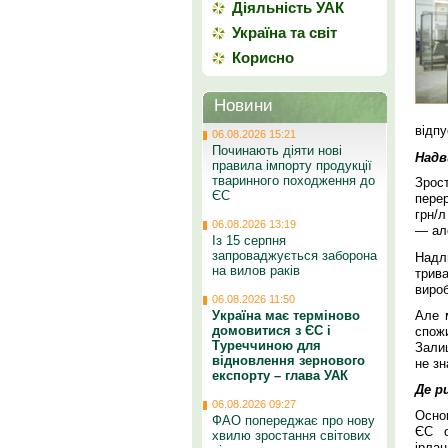
Діяльність УАК
Україна та світ
Корисно
Новини
відпу
06.08.2026 15:21
Починають діяти нові
Надв
правила імпорту продукції
тваринного походження до
Зрос
ЄС
перер
грн/л
06.08.2026 13:19
— ал
Із 15 серпня
запроваджується заборона
Надл
на вилов раків
трив
вироб
06.08.2026 11:50
Але 
Україна має терміново
домовитися з ЄС і
спож
Туреччиною для
Зали
відновлення зернового
не зн
експорту – глава УАК
Де р
06.08.2026 09:27
Основ
ФАО попереджає про нову
ЄС о
хвилю зростання світових
ірла