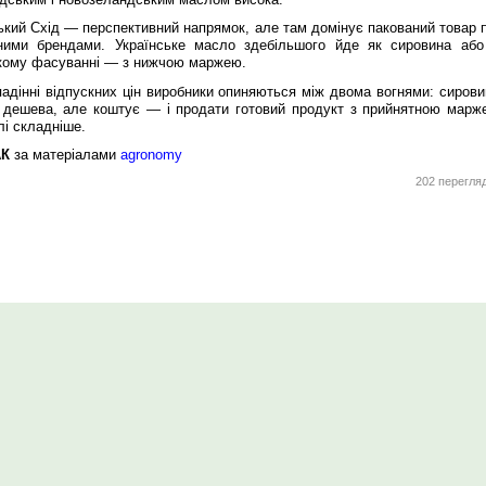
кий Схід — перспективний напрямок, але там домінує пакований товар п
ними брендами. Українське масло здебільшого йде як сировина або
кому фасуванні — з нижчою маржею.
адінні відпускних цін виробники опиняються між двома вогнями: сирови
і дешева, але коштує — і продати готовий продукт з прийнятною марж
і складніше.
АК
за матеріалами
agronomy
202 перегля