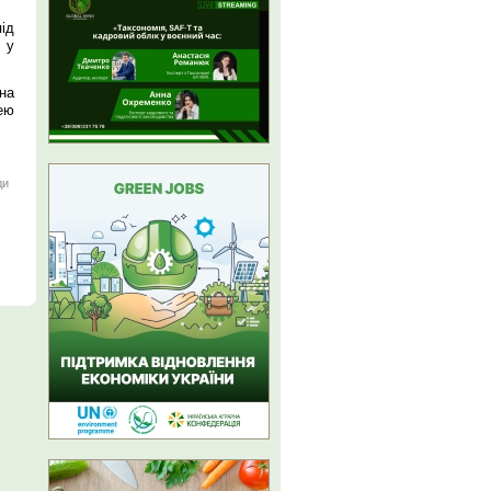
ід
 у
на
ею
ди