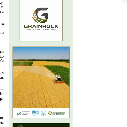
у.
не
и з
ла
 І
ти
ія
16
в'я
 з
ак
 —
к.
рт
ок
им