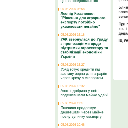
цін на продовольство
Близь
06.08.2026 08:58
влас
Леонід Козаченко:
вели
"Рішення для аграрного
експорту потрібно
При п
ухвалювати негайно"
хоч 
дедал
05.08.2026 16:18
УАК звернулася до Уряду
ІЦ У
з пропозиціями щодо
підтримки агросектору та
стабілізації економіки
України
05.08.2026 15:27
Уряд готує кредити під
заставу зерна для аграріїв
через кризу з експортом
05.08.2026 13:32
Азотні добрива у світі
подешевшали майже удвічі
05.08.2026 11:10
Пшениця продовжує
дешевшати через майже
повну зупинку експорту
05.08.2026 10:48