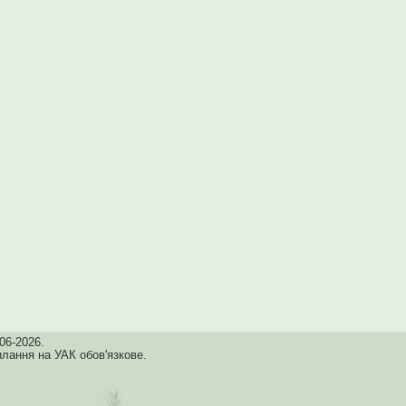
06-2026.
илання на УАК обов'язкове.