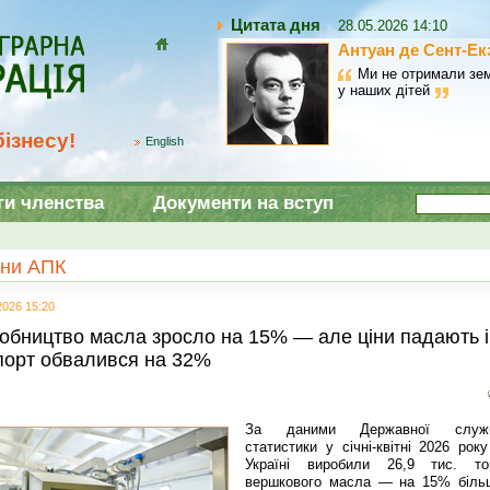
Цитата дня
28.05.2026 14:10
Антуан де Сент-Ек
Домой
Ми не отримали зем
у наших дітей
ізнесу!
English
ги членства
Документи на вступ
ни АПК
2026 15:20
обництво масла зросло на 15% — але ціни падають і
порт обвалився на 32%
За даними Державної служ
статистики у січні-квітні 2026 рок
Україні виробили 26,9 тис. то
вершкового масла — на 15% біль