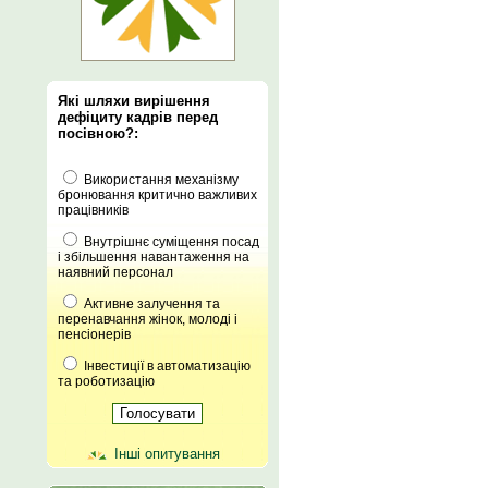
Які шляхи вирішення
дефіциту кадрів перед
посівною?:
Використання механізму
бронювання критично важливих
працівників
Внутрішнє суміщення посад
і збільшення навантаження на
наявний персонал
Активне залучення та
перенавчання жінок, молоді і
пенсіонерів
Інвестиції в автоматизацію
та роботизацію
Інші опитування