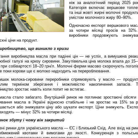
ніж за аналогічний період 2025 рок
Категорія включає вершкове топле
та інші жовті жирні молочні продукт
умістом молочного жиру 80–90%.
Одночасно експорт вершкового мас
за чотири місяці просів на 32%.
виробники продовжують знижува
скні ціни на продукт.
иробництво, що виникло з кризи
тання виробництва масла при падінні цін — не успіх, а вимушена реакц
обної галузі на кризу сировини. Закупівельна ціна молока впала до 15–
 при собівартості 18–20 грн/л. Молочні ферми масово скорочують поголі
е поки корови ще є молоко надходить на перероблювання.
ишок молока-сировини переробники спрямовують у масло — продукт
алим терміном зберігання і можливістю накопичення запасів. Т
ництво зростає навіть коли попит не встигає.
масла стало забагато. Внутрішній ринок не поглинає зростаючі обсяги
ивання масла в Україні відносно стабільне і не зростає на 15% за рі
шається або знижувати ціну або шукати експорт. Ціни знижують. Експо
аходять — мінус 32% за чотири місяці.
инок збуту і чому він закритий
ні ринки для українського масла — ЄС і Близький Схід. Але вхід на рин
бмежений квотами й вимогами до якості. Конкуренція з польськ
ндським і новозеландським маслом висока.