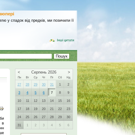
зюпері
лю у спадок від предків, ми позичили її
Інші цитати
<
Серпень 2026
>
Пн
Вт
Ср
Чт
Пт
Сб
Нд
27
28
29
30
31
1
2
3
4
5
6
7
8
9
10
11
12
13
14
15
16
17
18
19
20
21
22
23
24
25
26
27
28
29
30
би
у в
31
1
2
3
4
5
6
нн
ше