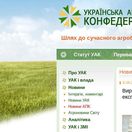
Шлях до сучасного агроб
Статут УАК
Перева
Нови
Про УАК
УАК і влада
11.06.
Новини
Вир
Інтерв'ю, коментарі
екс
Новини УАК
Новини АПК
Агроновини Світу
Аналітика
УАК і ЗМІ