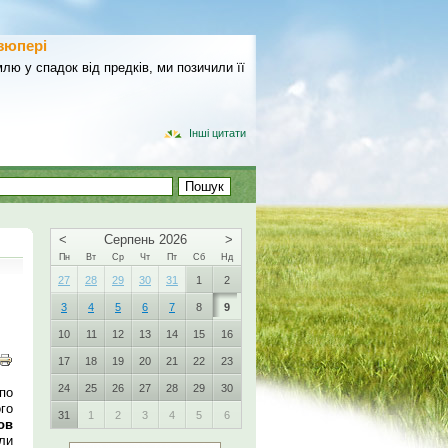
зюпері
лю у спадок від предків, ми позичили її
Інші цитати
<
Серпень 2026
>
Пн
Вт
Ср
Чт
Пт
Сб
Нд
27
28
29
30
31
1
2
3
4
5
6
7
8
9
10
11
12
13
14
15
16
17
18
19
20
21
22
23
24
25
26
27
28
29
30
по
го
31
1
2
3
4
5
6
ов
ли