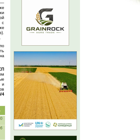
 —
же
ки
ой
 с
же
).
.
по
ть
на
П
ем
ые
и
ов
/4