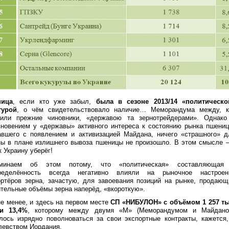
ница
, если кто уже забыл,
была в сезоне 2013/14 «политическо
турой
, о чём свидетельствовало наличие… Меморандума между, к
рили прежние чиновники, «державою та зернотрейдерами». Однако
зновением у «державы» активного интереса к состоянию рынка пшениц
авшего с появлением и активизацией Майдана, ничего «страшного» д
ны в плане излишнего вывоза пшеницы не произошло. В этом смысле –
 Украину уберёг!
минаем об этом потому, что «политическая» составляющая
ределённость всегда негативно влияли на рыночное настроен
ортёров зерна, зачастую, для завоевания позиций на рынке, продающ
ительные объёмы зерна наперёд, «вкороткую».
не менее, и здесь на первом месте
СП «НИБУЛОН» с объёмом 1 257 ты
и 13,4%
, которому между двумя «М» (Меморандумом и Майдано
лось изрядно поволноваться за свои экспортные контракты, кажется,
левством Иордания.