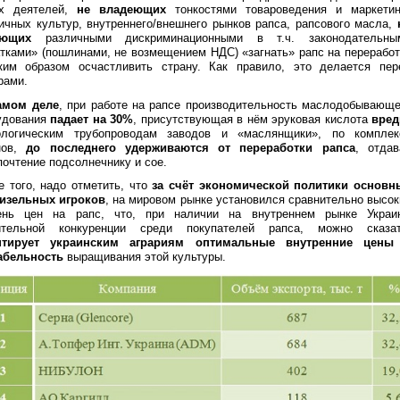
х деятелей,
не владеющих
тонкостями товароведения и маркетин
ичных культур, внутреннего/внешнего рынков рапса, рапсового масла,
ающих
различными дискриминационными в т.ч. законодательны
атками» (пошлинами, не возмещением НДС) «загнать» рапс на переработ
ким образом осчастливить страну. Как правило, это делается пер
рами.
амом деле
, при работе на рапсе производительность маслодобывающе
удования
падает на 30%
, присутствующая в нём эруковая кислота
вред
ологическим трубопроводам заводов и «маслянщики», по комплек
нов,
до последнего удерживаются от переработки рапса
, отдав
почтение подсолнечнику и сое.
е того, надо отметить, что
за счёт экономической политики основн
изельных игроков
, на мировом рынке установился сравнительно высок
ень цен на рапс, что, при наличии на внутреннем рынке Украи
ительной конкуренции среди покупателей рапса, можно сказат
нтирует украинским аграриям оптимальные внутренние цены
абельность
выращивания этой культуры.