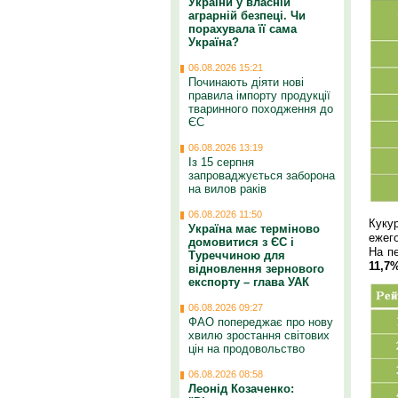
України у власній
аграрній безпеці. Чи
порахувала її сама
Україна?
06.08.2026 15:21
Починають діяти нові
правила імпорту продукції
тваринного походження до
ЄС
06.08.2026 13:19
Із 15 серпня
запроваджується заборона
на вилов раків
06.08.2026 11:50
Куку
Україна має терміново
ежего
домовитися з ЄС і
На п
Туреччиною для
11,7
відновлення зернового
експорту – глава УАК
06.08.2026 09:27
ФАО попереджає про нову
хвилю зростання світових
цін на продовольство
06.08.2026 08:58
Леонід Козаченко: