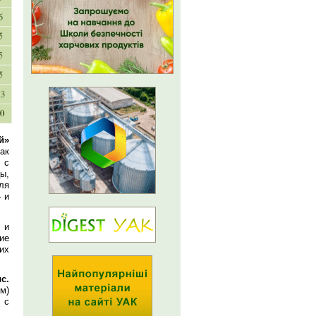
й»
ак
 с
ы,
ля
 и
 и
ие
их
с.
м)
 с