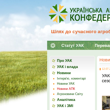
Шлях до сучасного агроб
Статут УАК
Перева
Нови
Про УАК
УАК і влада
12.07.
Новини
УАК
Інтерв'ю, коментарі
сез
Новини УАК
Новини АПК
Агроновини Світу
Аналітика
УАК і ЗМІ