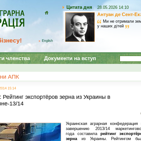
Цитата дня
28.05.2026 14:10
Антуан де Сент-Ек
Домой
Ми не отримали зем
у наших дітей
ізнесу!
English
ги членства
Документи на вступ
ни АПК
2014 15:14
: Рейтинг экспортёров зерна из Украины в
оне-13/14
Украинская аграрная конфедерация 
завершению 2013/14 маркетингово
года составила
рейтинг экспортёр
зерна
из Украины. Рейтингом бы