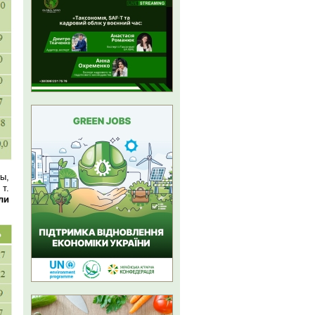
ы,
т.
ли