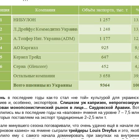
ень
в последние годы как-то стал «не той» культурой для украинск
риев и, особенно, экспортёров.
Слишком уж капризен, непрогнозируе
ован монопсонистический рынок в лице… Саудовской Аравии.
Вот
лились мы в последние годы на «валовке» ячменя на уровне 7 – 7,5 млн 
торых поставляем на экспорт традиционные 2–2,5 млн т.
чале минувшего сезона поговаривали, что очень удачно ещё в начале ле
ерновом казино» на ячмене сыграли
трейдеры Louis Dreyfus
и это, якоб
олило ему с самого начала доминировать при закупках на внутренн