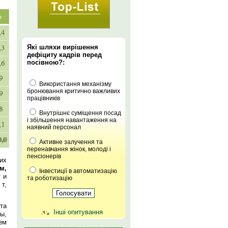
Які шляхи вирішення
дефіциту кадрів перед
посівною?:
Використання механізму
бронювання критично важливих
працівників
Внутрішнє суміщення посад
і збільшення навантаження на
наявний персонал
Активне залучення та
перенавчання жінок, молоді і
пенсіонерів
их
м,
Інвестиції в автоматизацію
 и
та роботизацію
т,
та
Інші опитування
ы,
ем