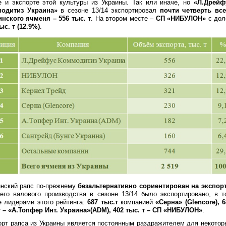
е и экспорте этой культуры из Украины. Так или иначе, но
«Л.Дрейф
одитиз Украина»
в сезоне 13/14 экспортировал
почти четверть все
инского ячменя – 556 тыс. т
. На втором месте –
СП «НИБУЛОН»
с дол
ыс. т (12.9%)
.
инский рапс по-прежнему
безальтернативно сориентирован на экспор
его валового производства в сезоне 13/14 было экспортировано, в т
е лидерами этого рейтинга:
687 тыс.т
компанией
«Серна» (Glencore), 6
т – «А.Топфер Инт. Украина»(ADM), 402 тыс. т – СП «НИБУЛОН»
.
орт рапса из Украины является постоянным раздражителем для некотор