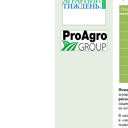
Ячм
агра
риск
зацик
из ко
В на
в «з
позв