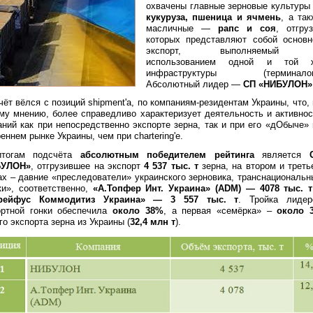
охвачены главные зерновые культуры
кукуруза, пшеница и ячмень
, а так
масличные —
рапс и соя
, отгруз
которых представляют собой основн
экспорт, выполняемый
использованием одной и той 
инфраструктуры (терминалов
Абсолютный лидер —
СП
«НИБУЛОН»
ёт вёлся с позиций shipment'а, по компаниям-резидентам Украины, что, 
му мнению, более справедливо характеризует деятельность и активнос
аний как при непосредственно экспорте зерна, так и при его «дОбыче» 
еннем рынке Украины, чем при chartering'е.
тогам подсчёта
абсолютным победителем рейтинга
является
С
БУЛОН»
, отгрузившее на экспорт
4 537 тыс. т
зерна, на втором и треть
ах – давние «преследователи» украинского зерновика, транснациональн
ки», соответственно,
«А.Топфер Инт. Украина» (ADM) — 4078 тыс. т
Дрейфус Коммодитиз Украина» — 3 557 тыс. т
. Тройка лидер
ортной гонки обеспечила
около 38%
, а первая «семёрка» –
около 3
о экспорта зерна из Украины (
32,4 млн т
).