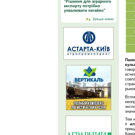
"Рішення для аграрного
експорту потрібно
ухвалювати негайно"
Більше новин
Пше
куль
гово
исче
совп
стра
рынок
Вспо
неоп
эксп
знач
Тем 
т ил
приш
Коро