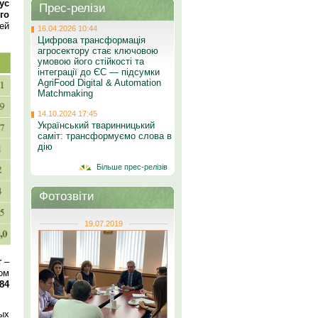
ус
Прес-релізи
го
ей
16.04.2026 10:44
Цифрова трансформація
агросектору стає ключовою
умовою його стійкості та
інтеграції до ЄС — підсумки
AgriFood Digital & Automation
Matchmaking
14.10.2024 17:45
Український тваринницький
саміт: трансформуємо слова в
дію
Більше прес-релізів
Фотозвіти
19.07.2019
т
–
ом
84
ых