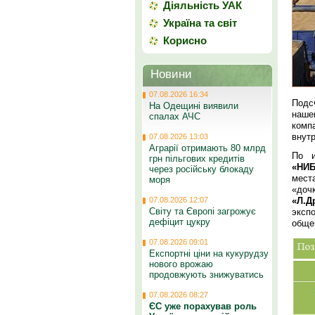
Діяльність УАК
Україна та світ
Корисно
Новини
07.08.2026 16:34
Подсч
На Одещині виявили
наше
спалах АЧС
комп
внутр
07.08.2026 13:03
Аграрії отримають 80 млрд
По и
грн пільгових кредитів
«НИ
через російську блокаду
мест
моря
«доч
«Л.
07.08.2026 12:07
Світу та Європі загрожує
эксп
дефіцит цукру
общег
07.08.2026 09:01
Експортні ціни на кукурудзу
нового врожаю
продовжують знижуватись
07.08.2026 08:27
ЄС уже порахував роль