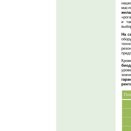
наши
масл
жел
«рог
и та
выбо
На с
обор
техн
резо
пред
Кром
биод
уров
знач
гара
рент