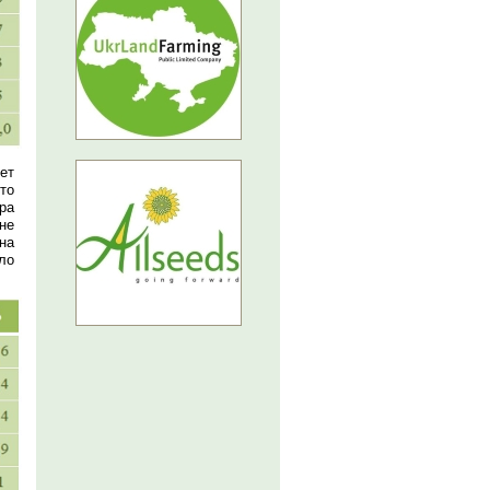
ет
то
ра
не
на
ло