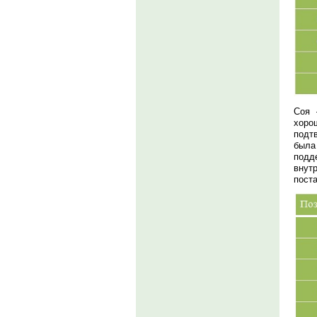
Соя 
хоро
подт
была
подд
внут
пост