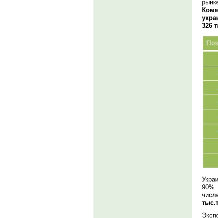
рынк
Комм
укра
326 т
Укра
90% 
числ
тыс.
Эксп