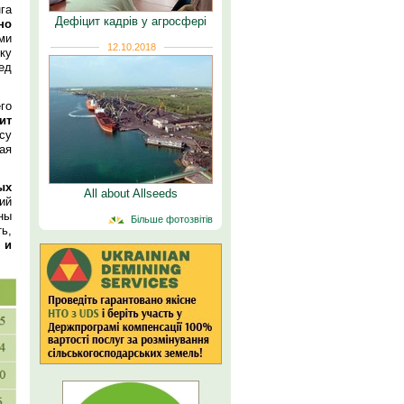
га
Дефіцит кадрів у агросфері
но
ми
12.10.2018
ку
ед
го
ит
су
ая
ых
All about Allseeds
ий
ны
Більше фотозвітів
ь,
 и