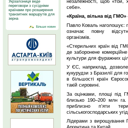
незалежності, щоб «той, 
Укрзалізниця веде
переговори з сусідніми
себе».
країнами про розширення
транзитних маршрутів для
«Країна, вільна від ГМО»
зерна
Павло Коваль наголошує: п
Більше новин
означає повну відсутн
організмів.
«Стерильних країн від ГМО
де заборонене комерційн
культури для фуражних ці
У ЄС, наприклад, дозволе
кукурудзи з Бразилії для г
в більшості країн Єврос
такій сировині.
За оцінками, площі під Г
близько 190–200 млн га.
приблизно п’яти тер
сільськогосподарських угід
Лідерами з вирощування 
Аргентина та Китай.