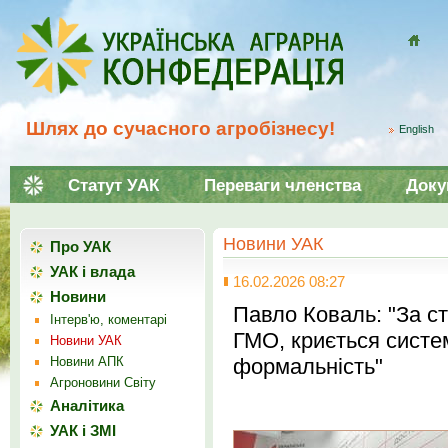
Домой
Шлях до сучасного агробізнесу!
English
Статут УАК
Переваги членства
Доку
Новини УАК
Про УАК
УАК і влада
16.02.2026 08:27
Новини
Павло Коваль: "За ст
Інтерв'ю, коментарі
ГМО, криється систе
Новини УАК
Новини АПК
формальність"
Агроновини Світу
Аналітика
УАК і ЗМІ