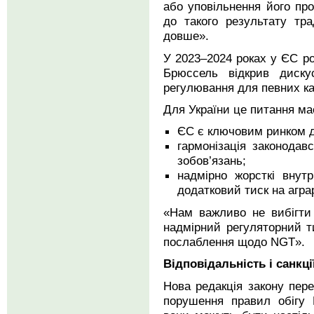
або уповільнення його пр
до такого результату тр
довше».
У 2023–2024 роках у ЄС ро
Брюссель відкрив диск
регулювання для певних кат
Для України це питання має
ЄС є ключовим ринком дл
гармонізація законодав
зобов’язань;
надмірно жорсткі внут
додатковий тиск на аграр
«Нам важливо не вибігти
надмірний регуляторний т
послаблення щодо NGT».
Відповідальність і санкці
Нова редакція закону пере
порушення правил обігу