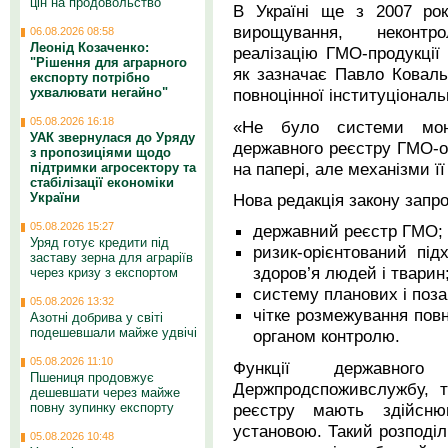
цін на продовольство
В Україні ще з 2007 ро
вирощування, неконтр
06.08.2026 08:58
Леонід Козаченко:
реалізацію ГМО-продукції
"Рішення для аграрного
як зазначає Павло Ковал
експорту потрібно
ухвалювати негайно"
повноцінної інституціональ
05.08.2026 16:18
«Не було системи мон
УАК звернулася до Уряду
державного реєстру ГМО-ор
з пропозиціями щодо
на папері, але механізми ї
підтримки агросектору та
стабілізації економіки
Нова редакція закону запр
України
05.08.2026 15:27
державний реєстр ГМО;
Уряд готує кредити під
ризик-орієнтований під
заставу зерна для аграріїв
здоров’я людей і тварин
через кризу з експортом
систему планових і поза
05.08.2026 13:32
чітке розмежування повн
Азотні добрива у світі
подешевшали майже удвічі
органом контролю.
05.08.2026 11:10
Функції державног
Пшениця продовжує
Держпродспоживслужбу, т
дешевшати через майже
реєстру мають здійсню
повну зупинку експорту
установою. Такий розподіл
05.08.2026 10:48