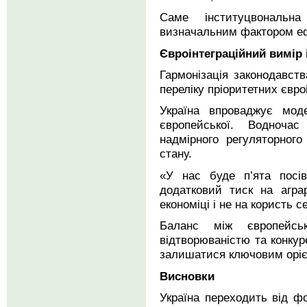
Саме інституцвональн
визначальним фактором еф
Євроінтеграційний вимір 
Гармонізація законодавс
переліку пріоритетних євро
Україна впроваджує мод
європейської. Водноча
надмірного регуляторног
стану.
«У нас буде п’ята посі
додатковий тиск на агра
економіці і не на користь с
Баланс між європейсь
відтворюваністю та конку
залишатися ключовим орі
Висновки
Україна переходить від ф