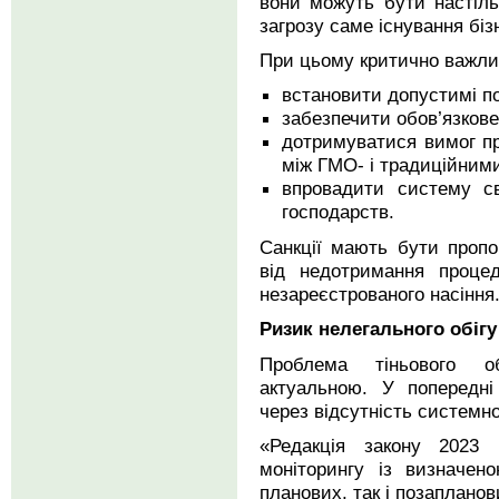
вони можуть бути настіл
загрозу саме існування біз
При цьому критично важли
встановити допустимі по
забезпечити обов’язкове
дотримуватися вимог про
між ГМО- і традиційним
впровадити систему св
господарств.
Санкції мають бути проп
від недотримання процед
незареєстрованого насіння
Ризик нелегального обігу
Проблема тіньового о
актуальною. У попередні
через відсутність системно
«Редакція закону 2023 
моніторингу із визначен
планових, так і позапланов