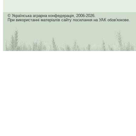
© Українська аграрна конфедерація, 2006-2026.
При використанні матеріалів сайту посилання на УАК обов'язкове.