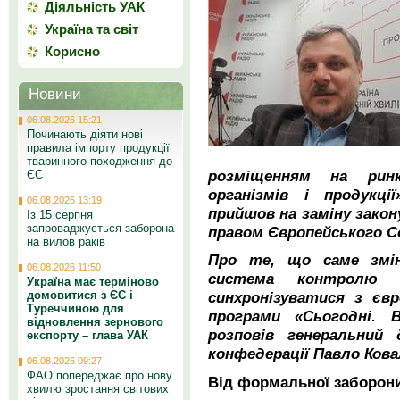
Діяльність УАК
Україна та світ
Корисно
Новини
06.08.2026 15:21
Починають діяти нові
правила імпорту продукції
тваринного походження до
розміщенням на ринк
ЄС
організмів і продукці
06.08.2026 13:19
прийшов на заміну закон
Із 15 серпня
запроваджується заборона
правом Європейського С
на вилов раків
Про те, що саме змін
06.08.2026 11:50
система контролю 
Україна має терміново
домовитися з ЄС і
синхронізуватися з євр
Туреччиною для
програми «Сьогодні. 
відновлення зернового
розповів генеральний 
експорту – глава УАК
конфедерації Павло Кова
06.08.2026 09:27
ФАО попереджає про нову
Від формальної заборон
хвилю зростання світових