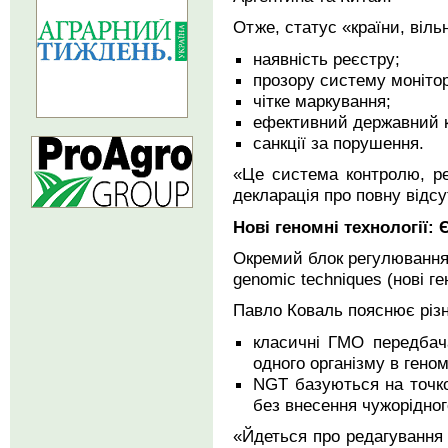
Отже, статус «країни, віл
наявність реєстру;
прозору систему монітор
чітке маркування;
ефективний державний 
санкції за порушення.
«Це система контролю, реє
декларація про повну відс
Нові геномні технології:
Окремий блок регулювання
genomic techniques (нові ге
Павло Коваль пояснює різ
класичні ГМО передбач
одного організму в геном
NGT базуються на точко
без внесення чужорідног
«Йдеться про редагуванн