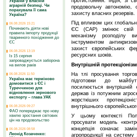
протистояння. Індія, зі с
України у власній
аграрній безпеці. Чи
продовольчу автономію, 
порахувала її сама
захисту власних резервів.
Україна?
Під впливом цих глобальни
06.08.2026 15:21
Починають діяти нові
ЄС (САР) змінює свій ф
правила імпорту продукції
механізму розподілу в
тваринного походження до
інструментом антикризов
ЄС
захист європейських фер
06.08.2026 13:19
ресурсних шоків.
Із 15 серпня
запроваджується заборона
Внутрішній протекціонізм
на вилов раків
На тлі просування торго
06.08.2026 11:50
Україна має терміново
підготовки до майбут
домовитися з ЄС і
посилюється внутрішній 
Туреччиною для
держав із потужним агро
відновлення зернового
експорту – глава УАК
жорсткіших протекціон
внутрішнього європейськог
06.08.2026 09:27
ФАО попереджає про нову
У цьому контексті По
хвилю зростання світових
цін на продовольство
просувати модель «контро
концепція означає замін
06.08.2026 08:58
Леонід Козаченко:
агропродукції на систему