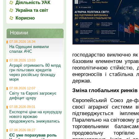
Діяльність УАК
Україна та світ
Корисно
Новини
07.08.2026 16:34
На Одещині виявили
спалах АЧС
господарство виключно як
базовим елементом управ
07.08.2026 13:03
Аграрії отримають 80 млрд
геополітичною стійкістю,
грн пільгових кредитів
енергоносіїв і стабільна 
через російську блокаду
моря
держав.
07.08.2026 12:07
Зміна глобальних ринків 
Світу та Європі загрожує
дефіцит цукру
Європейський Союз де-фа
своєї аграрної системи в
07.08.2026 09:01
Експортні ціни на кукурудзу
підтверджується імплеме
нового врожаю
Паралельно на світовому р
продовжують знижуватись
торговельними баланс
07.08.2026 08:27
продовольчу торгівл
ЄС уже порахував роль