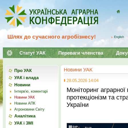
Домой
Шлях до сучасного агробізнесу!
English
Статут УАК
Переваги членства
Доку
Новини УАК
Про УАК
УАК і влада
28.05.2026 14:04
Новини
Моніторинг аграрної
Інтерв'ю, коментарі
протекціонізм та стр
Новини УАК
Новини АПК
України
Агроновини Світу
Аналітика
УАК і ЗМІ