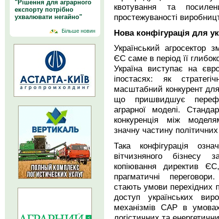
"Рішення для аграрного
квотування та посиле
експорту потрібно
простежуваності виробниц
ухвалювати негайно"
Нова конфігурація для ук
Більше новин
Український агросектор 
ЄС саме в період її глибок
Україна виступає на євр
іпостасях: як стратегі
масштабний конкурент для 
що пришвидшує перефор
аграрної моделі. Станда
конкуренція між модел
значну частину політичних 
Така конфігурація озна
вітчизняного бізнесу 
копіювання директив ЄС,
прагматичні переговор
стають умови перехідних пе
доступ українських вир
механізмів САР в умовах
логістичних та енергетични