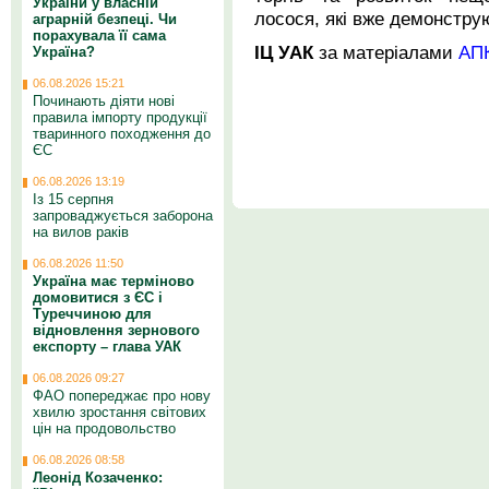
України у власній
лосося, які вже демонструю
аграрній безпеці. Чи
порахувала її сама
ІЦ УАК
за матеріалами
АП
Україна?
06.08.2026 15:21
Починають діяти нові
правила імпорту продукції
тваринного походження до
ЄС
06.08.2026 13:19
Із 15 серпня
запроваджується заборона
на вилов раків
06.08.2026 11:50
Україна має терміново
домовитися з ЄС і
Туреччиною для
відновлення зернового
експорту – глава УАК
06.08.2026 09:27
ФАО попереджає про нову
хвилю зростання світових
цін на продовольство
06.08.2026 08:58
Леонід Козаченко: