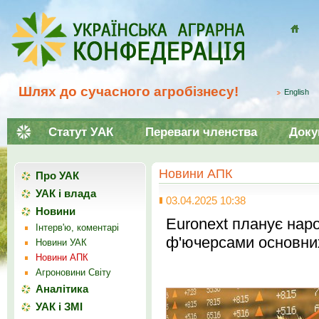
Домой
Шлях до сучасного агробізнесу!
English
Статут УАК
Переваги членства
Доку
Новини АПК
Про УАК
УАК і влада
03.04.2025 10:38
Новини
Euronext планує наро
Інтерв'ю, коментарі
ф'ючерсами основних 
Новини УАК
Новини АПК
Агроновини Світу
Аналітика
УАК і ЗМІ