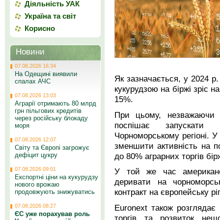
Діяльність УАК
Україна та світ
Корисно
Новини
07.08.2026 16:34
На Одещині виявили
Як зазначається, у 2024 р.
спалах АЧС
кукурудзою на біржі зріс на
07.08.2026 13:03
15%.
Аграрії отримають 80 млрд
грн пільгових кредитів
При цьому, незважаючи н
через російську блокаду
поспішає запускати 
моря
Чорноморському регіоні. 
07.08.2026 12:07
зменшити активність на по
Світу та Європі загрожує
до 80% аграрних торгів бірж
дефіцит цукру
07.08.2026 09:01
У той же час американ
Експортні ціни на кукурудзу
деривати на чорноморськ
нового врожаю
контракт на європейську рі
продовжують знижуватись
Euronext також розглядає
07.08.2026 08:27
ЄС уже порахував роль
торгів та розвиток нещ