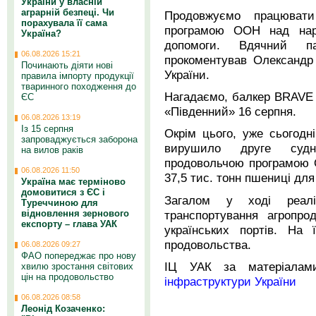
України у власній
аграрній безпеці. Чи
Продовжуємо працювати
порахувала її сама
програмою ООН над наро
Україна?
допомоги. Вдячний п
06.08.2026 15:21
прокоментував Олександр 
Починають діяти нові
України.
правила імпорту продукції
тваринного походження до
Нагадаємо, балкер BRAVE
ЄС
«Південний» 16 серпня.
06.08.2026 13:19
Із 15 серпня
Окрім цього, уже сьогодн
запроваджується заборона
вирушило друге судно
на вилов раків
продовольчою програмою 
06.08.2026 11:50
37,5 тис. тонн пшениці дл
Україна має терміново
домовитися з ЄС і
Загалом у ході реаліз
Туреччиною для
транспортування агропро
відновлення зернового
експорту – глава УАК
українських портів. На
продовольства.
06.08.2026 09:27
ФАО попереджає про нову
ІЦ УАК за матеріала
хвилю зростання світових
цін на продовольство
інфраструктури України
06.08.2026 08:58
Леонід Козаченко: