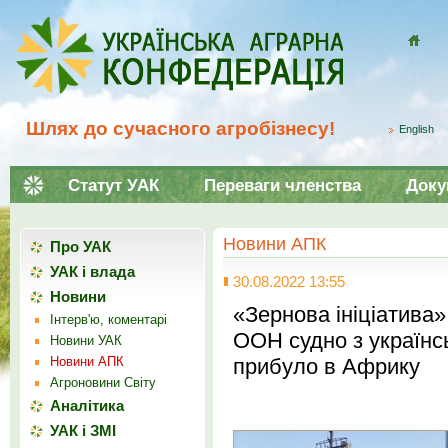
Домой
Шлях до сучасного агробізнесу!
English
Статут УАК
Переваги членства
Доку
Новини АПК
Про УАК
УАК і влада
30.08.2022 13:55
Новини
«Зернова ініціатива
Інтерв'ю, коментарі
ООН судно з українс
Новини УАК
Новини АПК
прибуло в Африку
Агроновини Світу
Аналітика
УАК і ЗМІ