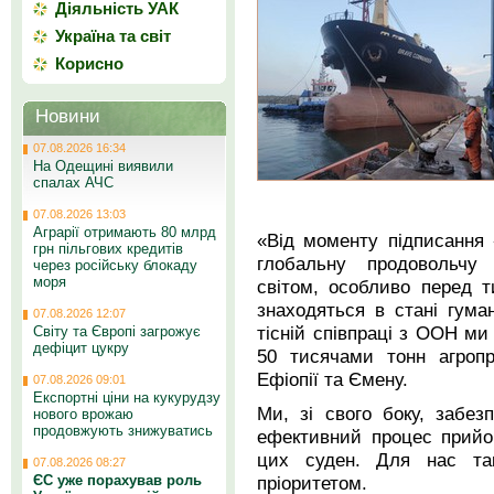
Діяльність УАК
Україна та світ
Корисно
Новини
07.08.2026 16:34
На Одещині виявили
спалах АЧС
07.08.2026 13:03
Аграрії отримають 80 млрд
«Від моменту підписання 
грн пільгових кредитів
глобальну продовольчу 
через російську блокаду
моря
світом, особливо перед 
знаходяться в стані гума
07.08.2026 12:07
тісній співпраці з ООН ми
Світу та Європі загрожує
дефіцит цукру
50 тисячами тонн агропр
Ефіопії та Ємену.
07.08.2026 09:01
Експортні ціни на кукурудзу
Ми, зі свого боку, забе
нового врожаю
продовжують знижуватись
ефективний процес прийо
цих суден. Для нас так
07.08.2026 08:27
ЄС уже порахував роль
пріоритетом.