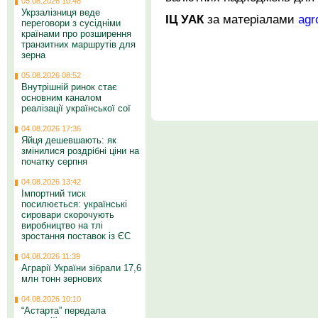
05.08.2026 10:48
Укрзалізниця веде
ІЦ УАК
за матеріалами
agr
переговори з сусідніми
країнами про розширення
транзитних маршрутів для
зерна
05.08.2026 08:52
Внутрішній ринок стає
основним каналом
реалізації української сої
04.08.2026 17:36
Яйця дешевшають: як
змінилися роздрібні ціни на
початку серпня
04.08.2026 13:42
Імпортний тиск
посилюється: українські
сировари скорочують
виробництво на тлі
зростання поставок із ЄС
04.08.2026 11:39
Аграрії України зібрали 17,6
млн тонн зернових
04.08.2026 10:10
“Астарта” передала