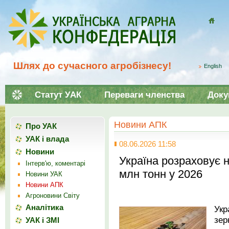
Домой
Шлях до сучасного агробізнесу!
English
Статут УАК
Переваги членства
Доку
Новини АПК
Про УАК
УАК і влада
08.06.2026 11:58
Новини
Україна розраховує н
Інтерв'ю, коментарі
млн тонн у 2026
Новини УАК
Новини АПК
Агроновини Світу
Аналітика
Ук
зер
УАК і ЗМІ