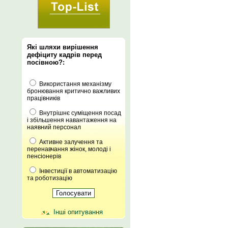
Які шляхи вирішення
дефіциту кадрів перед
посівною?:
Використання механізму
бронювання критично важливих
працівників
Внутрішнє суміщення посад
і збільшення навантаження на
наявний персонал
Активне залучення та
перенавчання жінок, молоді і
пенсіонерів
Інвестиції в автоматизацію
та роботизацію
Інші опитування