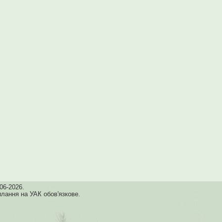
06-2026.
илання на УАК обов'язкове.