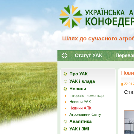
Шлях до сучасного агроб
Статут УАК
Перева
Нови
Про УАК
УАК і влада
22.01.
Новини
Ста
Інтерв'ю, коментарі
Новини УАК
Новини АПК
Агроновини Світу
Аналітика
УАК і ЗМІ