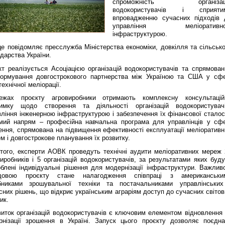
спроможність організац
водокористувачів і сприяти
впровадженню сучасних підходів 
управління меліоративн
інфраструктурою.
е повідомляє пресслужба Міністерства економіки, довкілля та сільсько
дарства України.
кт реалізується Асоціацією організацій водокористувачів та спрямован
ормування довгострокового партнерства між Україною та США у сфе
технічної меліорації.
жах проєкту агровиробники отримають комплексну консультацій
римку щодо створення та діяльності організацій водокористувачі
ління інженерною інфраструктурою і забезпечення їх фінансової сталост
мий напрям – професійна навчальна програма для управлінців у сфе
ення, спрямована на підвищення ефективності експлуатації меліоративн
м і довгострокове планування їх розвитку.
 того, експерти АОВК проведуть технічні аудити меліоративних мереж 
иробників і 5 організацій водокористувачів, за результатами яких буду
облені індивідуальні рішення для модернізації інфраструктури. Важлив
довою проєкту стане налагодження співпраці з американськи
бниками зрошувальної техніки та постачальниками управлінських
сних рішень, що відкриє українським аграріям доступ до сучасних світо
ик.
виток організацій водокористувачів є ключовим елементом відновлення 
рнізації зрошення в Україні. Запуск цього проєкту дозволяє поєдна