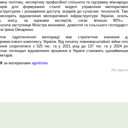
вну політику, експертизу професійної спільноти та підтримку міжнародн
нерів для формування сталої моделі управління меліоративн
структурою і розширення доступу аграріїв до сучасних технологій. Так
рискорить відновлення меліоративної інфраструктури України, оскіль
ень зносу, за оцінками експертів, сягає близько 80%»,
осила заступниця Міністра економіки, довкілля та сільського господарс
ни Ірина Овчаренко.
иток гідротехнічної меліорації має стратегічне значення д
ромислового комплексу України. Від початку повномасштабної війни пло
ення скоротилися з 525 тис. га у 2021 році до 137 тис. га у 2024 роц
очас потенціал відновлення зрошення в Україні становить щонайменше
ектарів.
АК
за матеріалами
agrotimes
291 перегл