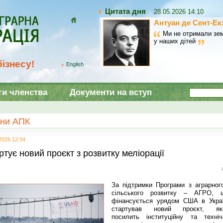
Цитата дня
28.05.2026 14:10
Антуан де Сент-Ек
Домой
Ми не отримали зем
у наших дітей
ізнесу!
English
ги членства
Документи на вступ
ни АПК
2026 12:34
ртує новий проєкт з розвитку меліорації
За підтримки Програми з аграрного
сільського розвитку – АГРО, 
фінансується урядом США в Украї
стартував новий проєкт, як
посилить інституційну та техніч