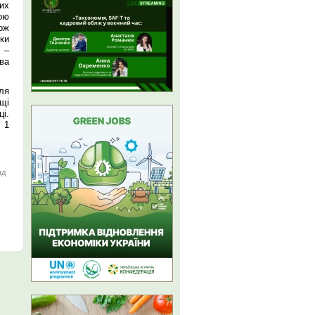
их
ою
ож
ки
 –
тва
ля
щі
і.
 1
яд