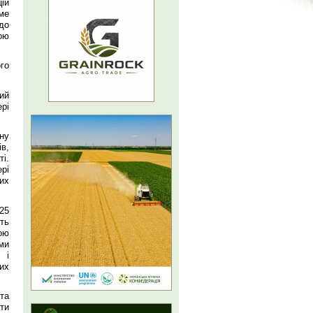
ій
ме
до
ою
го
ий
рі
ну
в,
і.
рі
их
25
ть
ою
ми
 і
вих
та
ти