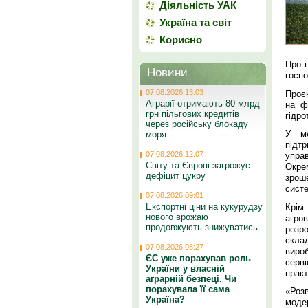
Діяльність УАК
Україна та світ
Корисно
Про ц
Новини
госпо
07.08.2026 13:03
Проє
Аграрії отримають 80 млрд
на ф
грн пільгових кредитів
гідро
через російську блокаду
У ме
моря
підт
07.08.2026 12:07
управ
Світу та Європі загрожує
Окре
дефіцит цукру
зрош
систе
07.08.2026 09:01
Експортні ціни на кукурудзу
Крім
нового врожаю
агров
продовжують знижуватись
розр
скла
07.08.2026 08:27
виро
ЄС уже порахував роль
серві
України у власній
практ
аграрній безпеці. Чи
порахувала її сама
«Роз
Україна?
моде