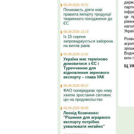
держа
06.08.2026 15:21
парт
Починають діяти нові
інфра
правила імпорту продукції
це п
тваринного походження до
рів
ЄС
нагол
Украї
06.08.2026 13:19
Із 15 серпня
Розв
запроваджується заборона
агроп
на вилов раків
зрош
Водн
06.08.2026 11:50
млн г
Україна має терміново
домовитися з ЄС і
ІЦ У
Туреччиною для
відновлення зернового
експорту – глава УАК
06.08.2026 09:27
ФАО попереджає про нову
хвилю зростання світових
цін на продовольство
06.08.2026 08:58
Леонід Козаченко:
"Рішення для аграрного
експорту потрібно
ухвалювати негайно"