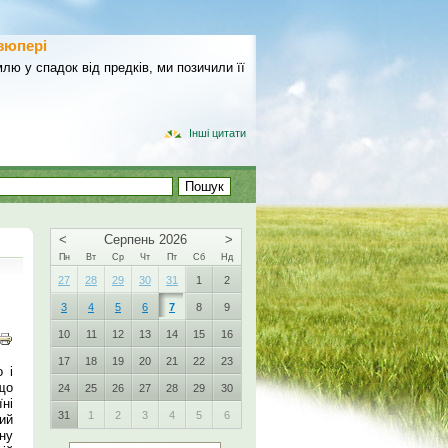
зюпері
лю у спадок від предків, ми позичили її
Інші цитати
<
Серпень 2026
>
Пн
Вт
Ср
Чт
Пт
Сб
Нд
27
28
29
30
31
1
2
3
4
5
6
7
8
9
10
11
12
13
14
15
16
17
18
19
20
21
22
23
 і
що
24
25
26
27
28
29
30
ні
31
1
2
3
4
5
6
ий
ну