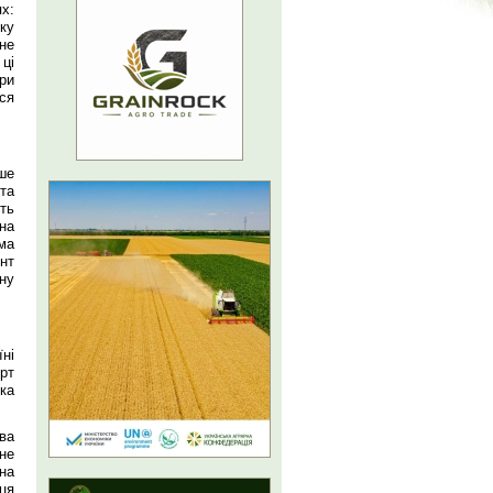
х:
ку
не
ці
ри
ся
ше
та
ть
на
ма
нт
ну
ні
орт
ка
ва
не
на
ця