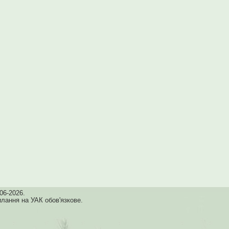
06-2026.
илання на УАК обов'язкове.