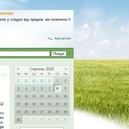
зюпері
лю у спадок від предків, ми позичили її
Інші цитати
<
Серпень 2026
>
Пн
Вт
Ср
Чт
Пт
Сб
Нд
27
28
29
30
31
1
2
3
4
5
6
7
8
9
10
11
12
13
14
15
16
17
18
19
20
21
22
23
24
25
26
27
28
29
30
го
их
31
1
2
3
4
5
6
и.
ів