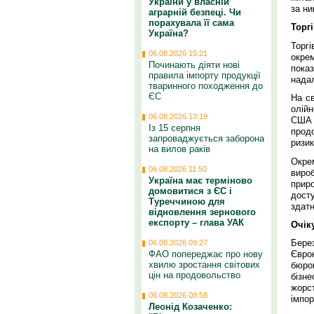
України у власній
за ни
аграрній безпеці. Чи
порахувала її сама
Торг
Україна?
Торг
06.08.2026 15:21
окре
Починають діяти нові
пока
правила імпорту продукції
нада
тваринного походження до
ЄС
На св
олійн
06.08.2026 13:19
США 
Із 15 серпня
прод
запроваджується заборона
ризи
на вилов раків
Окре
06.08.2026 11:50
виро
Україна має терміново
приро
домовитися з ЄС і
дост
Туреччиною для
здатн
відновлення зернового
експорту – глава УАК
Очік
Бере
06.08.2026 09:27
ФАО попереджає про нову
Євро
хвилю зростання світових
бюро
цін на продовольство
бізн
жорст
06.08.2026 08:58
імпо
Леонід Козаченко: