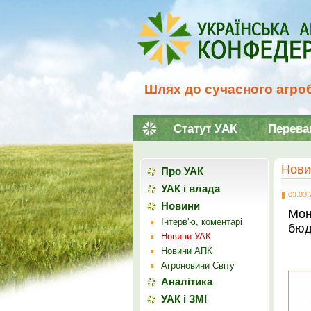
Шлях до сучасного агроб
Статут УАК
Перева
Нови
Про УАК
УАК і влада
03.03.
Новини
Мон
Інтерв'ю, коментарі
бюд
Новини УАК
Новини АПК
Агроновини Світу
Аналітика
УАК і ЗМІ