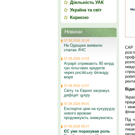
Діяльність УАК
Україна та світ
Корисно
Новини
07.08.2026 16:34
На Одещині виявили
САР 
спалах АЧС
розг
проф
07.08.2026 13:03
розп
Аграрії отримають 80 млрд
невд
грн пільгових кредитів
спро
через російську блокаду
роби
моря
рент
07.08.2026 12:07
Відм
Світу та Європі загрожує
дефіцит цукру
Украї
працю
07.08.2026 09:01
і зви
Експортні ціни на кукурудзу
фінан
нового врожаю
продовжують знижуватись
Під 
напр
07.08.2026 08:27
лише
ЄС уже порахував роль
пита