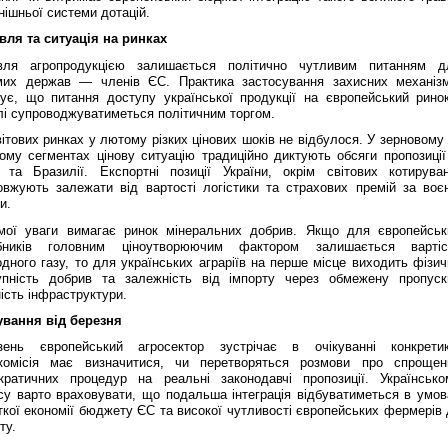
нішньої системи дотацій.
івля та ситуація на ринках
івля агропродукцією залишається політично чутливим питанням д
мих держав — членів ЄС. Практика застосування захисних механізм
зує, що питання доступу української продукції на європейський ринок
лі супроводжуватиметься політичним торгом.
ітових ринках у лютому різких цінових шоків не відбулося. У зерновому
ому сегментах цінову ситуацію традиційно диктують обсяги пропозиції 
та Бразилії. Експортні позиції України, окрім світових котируван
овжують залежати від вартості логістики та страхових премій за воєн
ки.
мої уваги вимагає ринок мінеральних добрив. Якщо для європейськ
бників головним ціноутворюючим фактором залишається вартіс
дного газу, то для українських аграріїв на перше місце виходить фізич
упність добрив та залежність від імпорту через обмежену пропуск
ість інфраструктури.
ування від березня
зень європейський агросектор зустрічає в очікуванні конкретик
комісія має визначитися, чи перетворяться розмови про спрощен
кратичних процедур на реальні законодавчі пропозиції. Українсько
есу варто враховувати, що подальша інтеграція відбуватиметься в умов
кої економії бюджету ЄС та високої чутливості європейських фермерів 
рту.