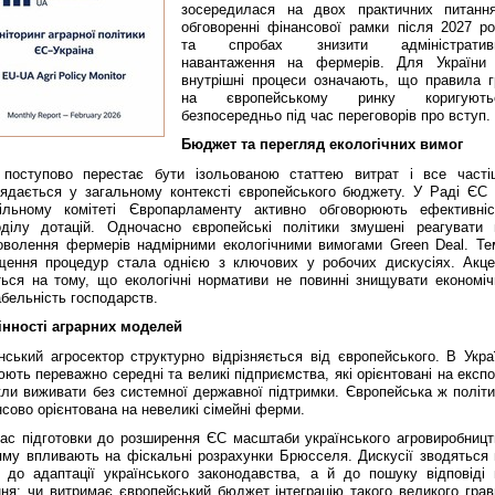
зосередилася на двох практичних питання
обговоренні фінансової рамки після 2027 ро
та спробах знизити адміністратив
навантаження на фермерів. Для України 
внутрішні процеси означають, що правила г
на європейському ринку коригують
безпосередньо під час переговорів про вступ.
Бюджет та перегляд екологічних вимог
поступово перестає бути ізольованою статтею витрат і все часті
лядається у загальному контексті європейського бюджету. У Раді ЄС 
ільному комітеті Європарламенту активно обговорюють ефективніс
оділу дотацій. Одночасно європейські політики змушені реагувати 
оволення фермерів надмірними екологічними вимогами Green Deal. Те
щення процедур стала однією з ключових у робочих дискусіях. Акце
ться на тому, що екологічні нормативи не повинні знищувати економіч
абельність господарств.
інності аграрних моделей
нський агросектор структурно відрізняється від європейського. В Украї
ють переважно середні та великі підприємства, які орієнтовані на експ
кли виживати без системної державної підтримки. Європейська ж політи
сово орієнтована на невеликі сімейні ферми.
час підготовки до розширення ЄС масштаби українського агровиробницт
яму впливають на фіскальні розрахунки Брюсселя. Дискусії зводяться 
 до адаптації українського законодавства, а й до пошуку відповіді 
ння: чи витримає європейський бюджет інтеграцію такого великого грав