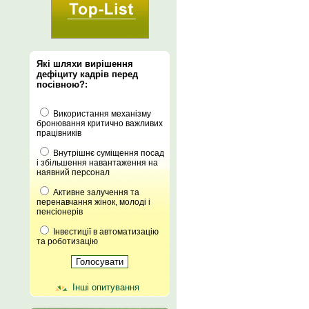
Які шляхи вирішення
дефіциту кадрів перед
посівною?:
Використання механізму
бронювання критично важливих
працівників
Внутрішнє суміщення посад
і збільшення навантаження на
наявний персонал
Активне залучення та
перенавчання жінок, молоді і
пенсіонерів
Інвестиції в автоматизацію
та роботизацію
Інші опитування