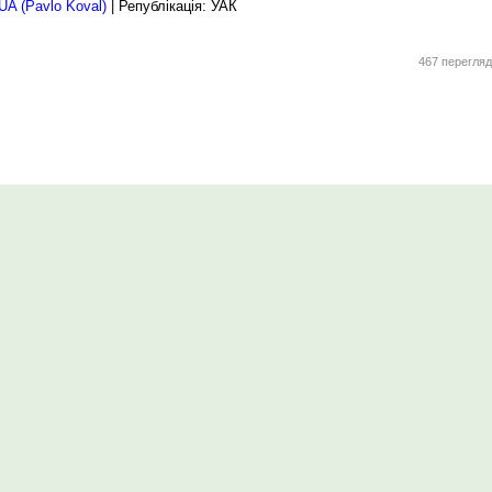
A (Pavlo Koval)
| Републікація: УАК
467 перегляд