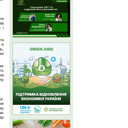
ля
ів
 і
 та
зі
ь,
ні
их
ть
на
ну
и.
ня
му
ах
до