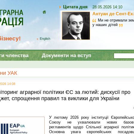
Цитата дня
28.05.2026 14:10
Антуан де Сент-Ек
Домой
Ми не отримали зем
у наших дітей
ізнесу!
English
ги членства
Документи на вступ
ни УАК
2026 14:08
іторинг аграрної політики ЄС за лютий: дискусії про
жет, спрощення правил та виклики для України
У лютому 2026 року інституції Європейсько
Союзу не ухвалювали нових базов
регламентів щодо Спільної аграрної політик
Основна увага європейських посадовц