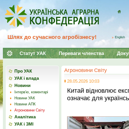
Домой
Шлях до сучасного агробізнесу!
English
Статут УАК
Переваги членства
Доку
Агроновини Світу
Про УАК
УАК і влада
28.05.2026 10:03
Новини
Китай відновлює екс
Інтерв'ю, коментарі
означає для українсь
Новини УАК
Новини АПК
Агроновини Світу
Аналітика
УАК і ЗМІ