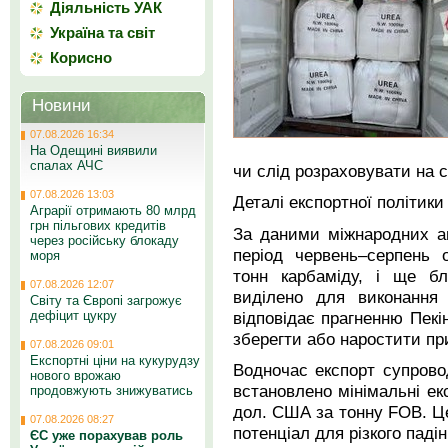
Діяльність УАК
Україна та світ
Корисно
Новини
07.08.2026 16:34
На Одещині виявили
спалах АЧС
чи слід розраховувати на 
07.08.2026 13:03
Деталі експортної політик
Аграрії отримають 80 млрд
грн пільгових кредитів
За даними міжнародних ан
через російську блокаду
період червень–серпень 
моря
тонн карбаміду, і ще б
07.08.2026 12:07
виділено для виконання 
Світу та Європі загрожує
відповідає прагненню Пекі
дефіцит цукру
зберегти або наростити при
07.08.2026 09:01
Експортні ціни на кукурудзу
Водночас експорт супров
нового врожаю
встановлено мінімальні екс
продовжують знижуватись
дол. США за тонну FOB. Ц
07.08.2026 08:27
потенціал для різкого паді
ЄС уже порахував роль