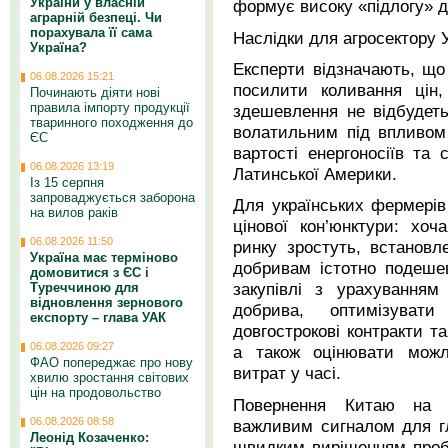
України у власній
формує високу «підлогу» д
аграрній безпеці. Чи
порахувала її сама
Наслідки для агросектору 
Україна?
Експерти відзначають, щ
06.08.2026 15:21
посилити коливання цін
Починають діяти нові
правила імпорту продукції
здешевлення не відбудет
тваринного походження до
волатильним під впливом
ЄС
вартості енергоносіїв та с
06.08.2026 13:19
Латинської Америки.
Із 15 серпня
запроваджується заборона
Для українських фермерів
на вилов раків
цінової кон’юнктури: хоч
06.08.2026 11:50
ринку зростуть, встановл
Україна має терміново
добривам істотно подеше
домовитися з ЄС і
закупівлі з урахуванням
Туреччиною для
відновлення зернового
добрива, оптимізуват
експорту – глава УАК
довгострокові контракти т
06.08.2026 09:27
а також оцінювати можли
ФАО попереджає про нову
витрат у часі.
хвилю зростання світових
цін на продовольство
Повернення Китаю на 
06.08.2026 08:58
важливим сигналом для гл
Леонід Козаченко:
швидким вирішенням проб