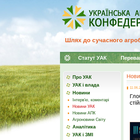
Шлях до сучасного агроб
Статут УАК
Перева
Нови
Про УАК
УАК і влада
11.06.
Новини
Гло
Інтерв'ю, коментарі
сті
Новини УАК
Новини АПК
Агроновини Світу
Аналітика
УАК і ЗМІ