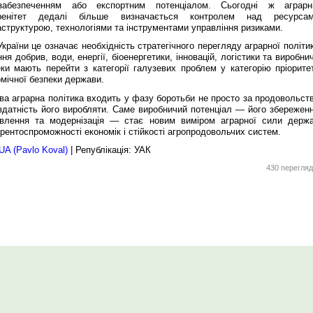
забезпеченням або експортним потенціалом. Сьогодні ж аграрн
ренітет дедалі більше визначається контролем над ресурсам
структурою, технологіями та інструментами управління ризиками.
країни це означає необхідність стратегічного перегляду аграрної політи
ня добрив, води, енергії, біоенергетики, інновацій, логістики та виробни
ки мають перейти з категорії галузевих проблем у категорію пріоритет
мічної безпеки держави.
ва аграрна політика входить у фазу боротьби не просто за продовольств
здатність його виробляти. Саме виробничий потенціал — його збереженн
овлення та модернізація — стає новим виміром аграрної сили держа
рентоспроможності економік і стійкості агропродовольчих систем.
A (Pavlo Koval)
| Републікація: УАК
430 перегляд