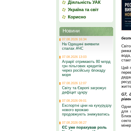
Діяльність УАК
Україна та світ
Корисно
Новини
безп
07.08.2026 16:34
На Одещині виявили
Світ
спалах АЧС
ринка
вода,
07.08.2026 13:03
стаю
Аграрії отримають 80 млрд
грн пільгових кредитів
Цей п
через російську блокаду
перев
моря
дедал
ресур
07.08.2026 12:07
житт
Світу та Європі загрожує
дефіцит цукру
G7, 
ріве
07.08.2026 09:01
Експортні ціни на кукурудзу
Одним
нового врожаю
для 
продовжують знижуватись
Близ
секто
07.08.2026 08:27
мінер
ЄС уже порахував роль