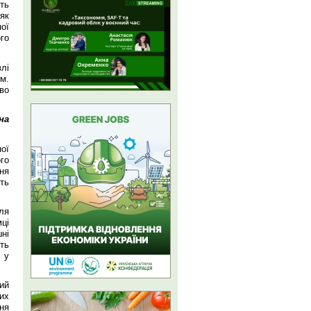
ть
як
ої
го
лі
м.
во
на
ої
го
ня
ть
ля
ці
ні
ть
 у
ий
их
ня