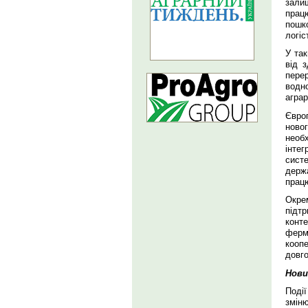
зали
прац
пошк
логіс
У та
від з
перер
водн
аграр
Європ
ново
необ
інтег
сист
держ
працю
Окре
підт
конт
ферм
кооп
довго
Нови
Поді
змін