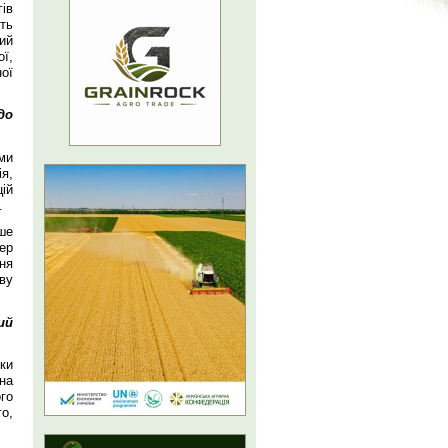
ів
сть
ий
ї,
ої
до
ми
я,
цій
.
ше
ер
ня
ву
ий
ики
на
го
го,