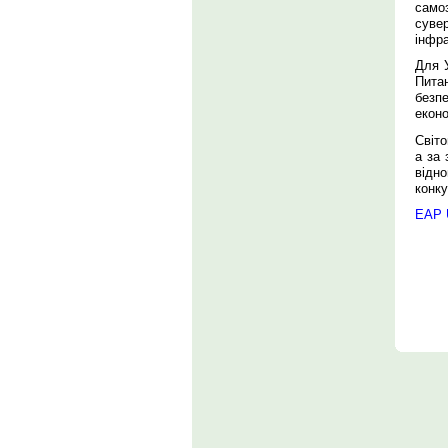
само
суве
інфра
Для У
Питан
безпе
еконо
Світо
а за 
відн
конку
EAP U