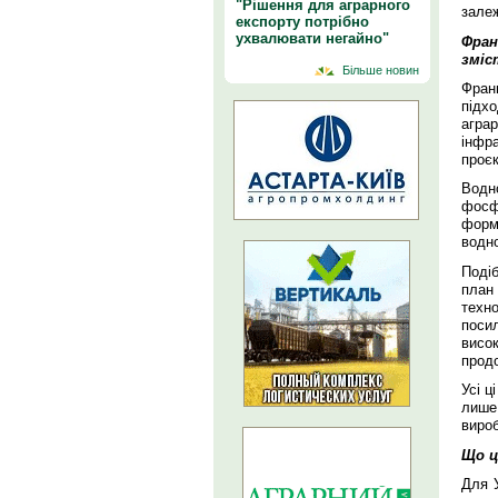
"Рішення для аграрного
залеж
експорту потрібно
ухвалювати негайно"
Фран
зміс
Більше новин
Фран
підх
агра
інфр
проєк
Водн
фосф
форм
водно
Поді
план 
техно
поси
висо
продо
Усі ц
лише
виро
Що ц
Для У