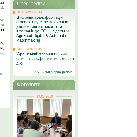
ий
Прес-релізи
и,
16.04.2026 10:44
Цифрова трансформація
ки.
агросектору стає ключовою
чої
умовою його стійкості та
ів
інтеграції до ЄС — підсумки
AgriFood Digital & Automation
Matchmaking
о,
я,
14.10.2024 17:45
в,
Український тваринницький
саміт: трансформуємо слова в
дію
Більше прес-релізів
ів
Фотозвіти
19.07.2019