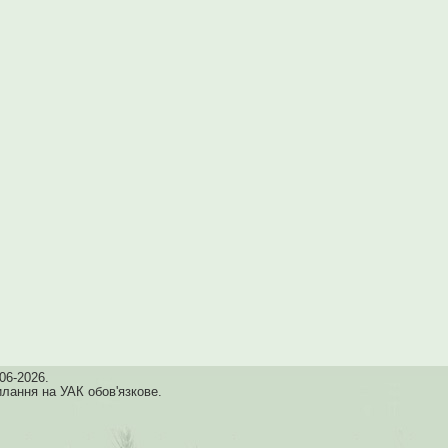
06-2026.
илання на УАК обов'язкове.