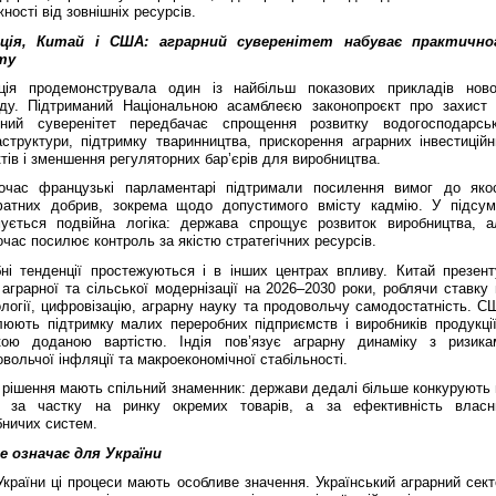
ності від зовнішніх ресурсів.
ція, Китай і США: аграрний суверенітет набуває практично
ту
ція продемонструвала один із найбільш показових прикладів ново
оду. Підтриманий Національною асамблеєю законопроєкт про захист 
рний суверенітет передбачає спрощення розвитку водогосподарськ
аструктури, підтримку тваринництва, прискорення аграрних інвестиційн
тів і зменшення регуляторних бар’єрів для виробництва.
очас французькі парламентарі підтримали посилення вимог до якос
атних добрив, зокрема щодо допустимого вмісту кадмію. У підсум
ується подвійна логіка: держава спрощує розвиток виробництва, а
час посилює контроль за якістю стратегічних ресурсів.
бні тенденції простежуються і в інших центрах впливу. Китай презент
аграрної та сільської модернізації на 2026–2030 роки, роблячи ставку 
логії, цифровізацію, аграрну науку та продовольчу самодостатність. С
люють підтримку малих переробних підприємств і виробників продукції
кою доданою вартістю. Індія пов’язує аграрну динаміку з ризика
вольчої інфляції та макроекономічної стабільності.
і рішення мають спільний знаменник: держави дедалі більше конкурують 
 за частку на ринку окремих товарів, а за ефективність власн
бничих систем.
е означає для України
країни ці процеси мають особливе значення. Український аграрний сект