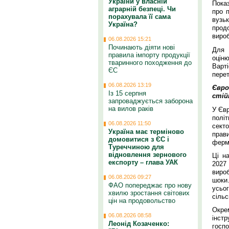
України у власній
Показ
аграрній безпеці. Чи
про 
порахувала її сама
вузь
Україна?
продо
виро
06.08.2026 15:21
Починають діяти нові
Для 
правила імпорту продукції
оціню
тваринного походження до
Варт
ЄС
перет
06.08.2026 13:19
Євро
Із 15 серпня
стій
запроваджується заборона
на вилов раків
У Єв
полі
06.08.2026 11:50
секто
Україна має терміново
прав
домовитися з ЄС і
ферм
Туреччиною для
відновлення зернового
Ці н
експорту – глава УАК
2027
вироб
06.08.2026 09:27
шоки
ФАО попереджає про нову
усьо
хвилю зростання світових
сільс
цін на продовольство
Окре
06.08.2026 08:58
інст
Леонід Козаченко:
госп