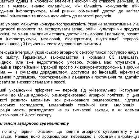
шається одним із ключових елементів економічної стійкості держави, а
ює в умовах, значно складніших, ніж більшість конкурентів: війн
оджена інфраструктура, мінні ризики, обмежений доступ до капітал
тичні обмеження та висока чутливість до вартості ресурсів.
ких умовах майбутня конкурентоспроможність України залежатиме не ли
датності виробляти та експортувати зерно, олійні культури чи продукц
обки. Не менш важливими стають доступність добрив і пального, розвит
ої інфраструктури, меліорації, біоенергетики, внутрішньої переробк
них інновацій і сучасних систем управління ризиками.
ейська інтеграція українського аграрного сектору також поступово набу
го змісту. Гармонізація законодавства з нормами ЄС залишаєть
хідною, але вже недостатньою умовою. Україна має готуватися 
рації в європейський аграрний простір як конкурентоспроможна виробни
ема — із сучасним дорадництвом, доступом до інновацій, ефективн
авною підтримкою, простежуваними ланцюгами постачання та здатніс
вати за високих стандартів якості.
мий український пріоритет — перехід від універсальних інструмент
римки до більш адресної, ризик-орієнтованої аграрної політики. У цьо
ексті розвиток механізму зон ризикованого землеробства, підтрим
ерських господарств, модернізація технічної бази, меліорація 
ерація мають розглядатися не як тимчасові заходи, а як елемен
строкової стійкості сектору.
й зміст аграрного суверенітету
ї початку червня показали, що поняття аграрного суверенітету у сві
юється. Раніше воно асоціювалося переважно з обсягами виробництв