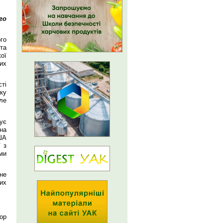
го
го
та
ої
их
ті
ку
ле
ує
на
ША
 з
ми
не
их
ор