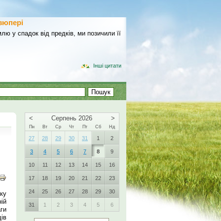
зюпері
лю у спадок від предків, ми позичили її
Інші цитати
<
Серпень 2026
>
Пн
Вт
Ср
Чт
Пт
Сб
Нд
27
28
29
30
31
1
2
3
4
5
6
7
8
9
10
11
12
13
14
15
16
17
18
19
20
21
22
23
24
25
26
27
28
29
30
ку
ій
31
1
2
3
4
5
6
ги
ів