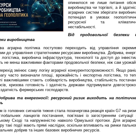
опинилося не лише питання обсяг
виробництва чи торгівлі, а й здатні
аграрних систем зберігати виробнич
потенціал в умовах геополітично
ресурсної та кліматичн
нестабільності.
Від продовольчої безпеки 
еки виробництва
ова аграрна політика поступово переходить від управління окреми
ми до управління стратегічними ресурсами виробництва. Добрива, енергі
 логістика, виробнича інфраструктура, технології та доступ до інвести
ть не менш важливими факторами продовольчої безпеки, ніж сам урожай
ерехід змінює саму логіку аграрної конкурентоспроможності. Якщо рані
агу часто визначали площі, врожайність і експортна логістика, то теп
і важливішими стають собівартість виробництва, стабільність постачан
сів, кризова готовність і здатність держави підтримувати довгостроко
єздатність фермерських господарств.
добрива та енергоносії: ресурсний ризик виходить на політичн
нь
 із головних сигналів тижня стала позачергова реакція країн G7 на риз
глобальних ланцюгів постачання, пов’язані із загостренням ситуації 
ькому Сході та напруженістю навколо Ормузької протоки. Для аграрно
ру такі події мають прямі наслідки, оскільки впливають на ринки пально
альних добрив та інших базових виробничих ресурсів.