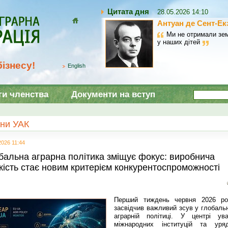
Цитата дня
28.05.2026 14:10
Антуан де Сент-Ек
Домой
Ми не отримали зем
у наших дітей
ізнесу!
English
ги членства
Документи на вступ
ни УАК
2026 11:44
бальна аграрна політика зміщує фокус: виробнича
йкість стає новим критерієм конкурентоспроможності
Перший тиждень червня 2026 ро
засвідчив важливий зсув у глобальн
аграрній політиці. У центрі ува
міжнародних інституцій та уряд