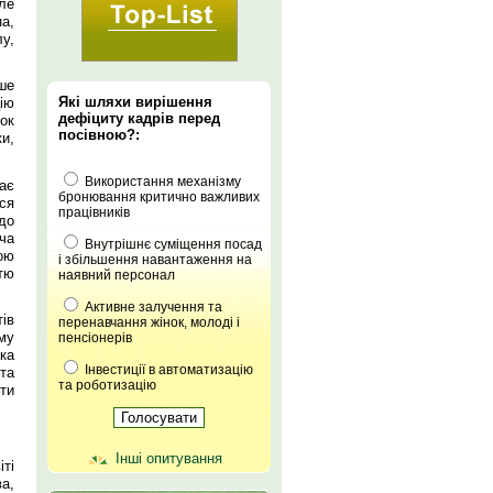
ле
а,
у,
ше
Які шляхи вирішення
ію
дефіциту кадрів перед
ок
посівною?:
и,
Використання механізму
ває
бронювання критично важливих
ся
працівників
до
ча
Внутрішнє суміщення посад
ою
і збільшення навантаження на
тю
наявний персонал
Активне залучення та
ів
перенавчання жінок, молоді і
му
пенсіонерів
ка
Інвестиції в автоматизацію
та
та роботизацію
ти
Інші опитування
ті
а,