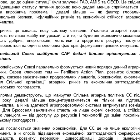
ово, що до оцінки ситуації були залучені FAO, AMIS та OECD. Це свідчи
підвищення статусу питання добрив: воно дедалі менше сприймається 
ка виробнича проблема і дедалі більше — як фактор глобальн
вольчої безпеки, інфляційних ризиків та економічної стійкості аграрно
бництва.
ринків це означає нову систему сигналів. Учасники аграрної торгів
ють не лише майбутній урожай, а й те, чи буде він економічно можливи
ість добрив, енергоносіїв, логістики та кредитного ресурсу поступо
ворюється на один із ключових факторів формування цінових очікувань.
пейський Союз: майбутня CAP дедалі більше орієнтується 
кість
ропейському Союзі паралельно формується новий порядок денний аграрн
тики. Серед ключових тем — Fertilisers Action Plan, розвиток білково
ру, кризове забезпечення продовольчих ланцюгів, біоекономіка, оновлен
ил Спільної організації аграрних ринків та економічна життєздатніс
ерських господарств.
апрями демонструють, що майбутня Спільна аграрна політика ЄС піс
 року дедалі більше концентруватиметься не тільки на підтрим
ництва, а й на здатності агропродовольчої системи витримувати зовніш
. Для Брюсселя важливими стають не лише окремі сектори, а стійкіс
го ланцюга — від доступу до ресурсів і технологій до зміни поколінь
ькому господарстві.
мо посилюється значення біоекономіки. Для ЄС це не лише екологічн
румент, а й спосіб підвищення економічної життєздатності фермерськ
одарств, розвитку переробки, диверсифікації доходів і зменшен