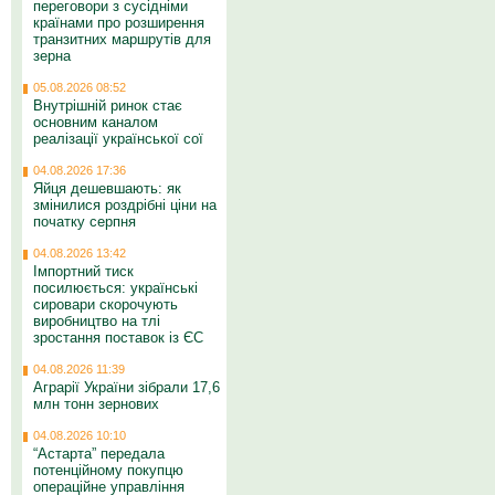
переговори з сусідніми
країнами про розширення
транзитних маршрутів для
зерна
05.08.2026 08:52
Внутрішній ринок стає
основним каналом
реалізації української сої
04.08.2026 17:36
Яйця дешевшають: як
змінилися роздрібні ціни на
початку серпня
04.08.2026 13:42
Імпортний тиск
посилюється: українські
сировари скорочують
виробництво на тлі
зростання поставок із ЄС
04.08.2026 11:39
Аграрії України зібрали 17,6
млн тонн зернових
04.08.2026 10:10
“Астарта” передала
потенційному покупцю
операційне управління