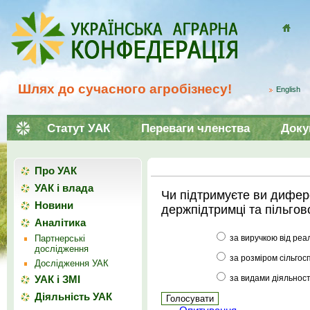
Домой
Шлях до сучасного агробізнесу!
English
Статут УАК
Переваги членства
Доку
Про УАК
УАК і влада
Чи підтримуєте ви дифер
Новини
держпідтримці та пільгов
Аналітика
Партнерські
за виручкою від реал
дослідження
за розміром сільгосп
Дослідження УАК
УАК і ЗМІ
за видами діяльності
Діяльність УАК