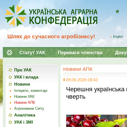
Домой
Шлях до сучасного агробізнесу!
English
Статут УАК
Переваги членства
Доку
Новини АПК
Про УАК
УАК і влада
09.06.2026 08:43
Новини
Черешня українська
Інтерв'ю, коментарі
чверть
Новини УАК
Новини АПК
Агроновини Світу
Аналітика
УАК і ЗМІ