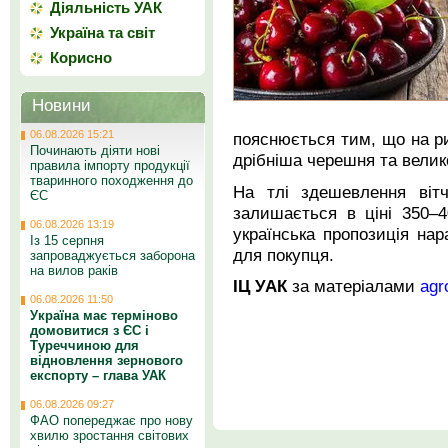
Діяльність УАК
Україна та світ
Корисно
Новини
06.08.2026 15:21
пояснюється тим, що на р
Починають діяти нові
дрібніша черешня та велико
правила імпорту продукції
тваринного походження до
На тлі здешевлення вітч
ЄС
залишається в ціні 350–
06.08.2026 13:19
українська пропозиція на
Із 15 серпня
для покупця.
запроваджується заборона
на вилов раків
ІЦ УАК
за матеріалами
agr
06.08.2026 11:50
Україна має терміново
домовитися з ЄС і
Туреччиною для
відновлення зернового
експорту – глава УАК
06.08.2026 09:27
ФАО попереджає про нову
хвилю зростання світових