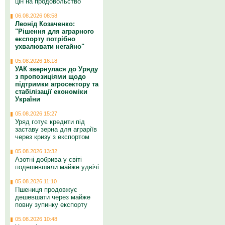
цін на продовольство
06.08.2026 08:58
Леонід Козаченко:
"Рішення для аграрного
експорту потрібно
ухвалювати негайно"
05.08.2026 16:18
УАК звернулася до Уряду
з пропозиціями щодо
підтримки агросектору та
стабілізації економіки
України
05.08.2026 15:27
Уряд готує кредити під
заставу зерна для аграріїв
через кризу з експортом
05.08.2026 13:32
Азотні добрива у світі
подешевшали майже удвічі
05.08.2026 11:10
Пшениця продовжує
дешевшати через майже
повну зупинку експорту
05.08.2026 10:48