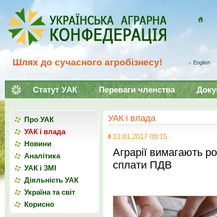
Домой
Шлях до сучасного агробізнесу!
English
Статут УАК
Переваги членства
Доку
УАК і влада
Про УАК
УАК і влада
12.01.2017 09:15
Новини
Аграрії вимагають р
Аналітика
сплати ПДВ
УАК і ЗМІ
Діяльність УАК
Україна та світ
Корисно