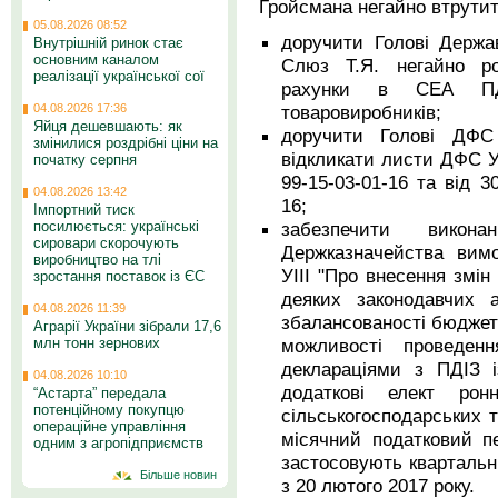
Гройсмана негайно втрутит
05.08.2026 08:52
доручити Голові Держав
Внутрішній ринок стає
основним каналом
Слюз Т.Я. негайно ро
реалізації української сої
рахунки в СЕА ПДВ
товаровиробників;
04.08.2026 17:36
Яйця дешевшають: як
доручити Голові ДФС 
змінилися роздрібні ціни на
відкликати листи ДФС Ук
початку серпня
99-15-03-01-16 та від 3
04.08.2026 13:42
16;
Імпортний тиск
забезпечити вико
посилюється: українські
сировари скорочують
Держказначейства вим
виробництво на тлі
УІІІ "Про внесення змін
зростання поставок із ЄС
деяких законодавчих 
04.08.2026 11:39
збалансованості бюджет
Аграрії України зібрали 17,6
можливості проведен
млн тонн зернових
деклараціями з ПДІЗ 
04.08.2026 10:10
додаткові елект ро
“Астарта” передала
потенційному покупцю
сільськогосподарських т
операційне управління
місячний податковий пе
одним з агропідприємств
застосовують квартальн
Більше новин
з 20 лютого 2017 року.