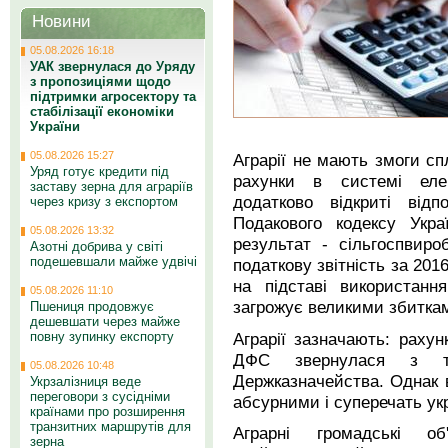
Новини
05.08.2026 16:18
УАК звернулася до Уряду
з пропозиціями щодо
підтримки агросектору та
стабілізації економіки
України
05.08.2026 15:27
Аграрії не мають змоги сп
Уряд готує кредити під
рахунки в системі елек
заставу зерна для аграріїв
додатково відкриті від
через кризу з експортом
Подакового кодексу Укра
05.08.2026 13:32
результат - сільгоспвир
Азотні добрива у світі
подешевшали майже удвічі
податкову звітність за 201
на підставі використан
05.08.2026 11:10
загрожує великими збитка
Пшениця продовжує
дешевшати через майже
Аграрії зазначають: рахун
повну зупинку експорту
ДФС звернулася з 
05.08.2026 10:48
Держказначейства. Однак в
Укрзалізниця веде
переговори з сусідніми
абсурними і суперечать ук
країнами про розширення
транзитних маршрутів для
Аграрні громадські о
зерна