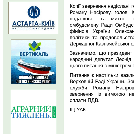
Копії звернення надіслані 
Роману Насірову, голові 
податкової та митної п
омбудсмену Ради Омбудсм
фінінсів України Олекса
політики та продовольств
Державної Казначейської с
Зазначимо, що президент У
народний депутат Леонід 
цього питання з міністром
Питання є настільки важл
Верховній Раді України. Зо
служби Роману Насіров
звернення із вимогою не
сплати ПДВ.
ІЦ УАК.