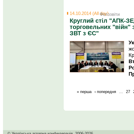
14.10.2014 (All day)
Фотозвіти
Круглий стіл "АПК-ЗЕ
торговельних "війн" 
ЗВТ з ЄС"
У
ж
К
В
Р
П
« перша
‹ попередня
…
27
© Українська аграрна конфедерація, 2006-2026.