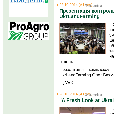
29.10.2014 (All day)
Фотозвіти
Презентація контрол
UkrLandFarming
П
к
у
це
о
т
на
рішень.
Презентація комплексу
UkrLandFarming Олег Бахм
ІЦ УАК
28.10.2014 (All day)
Фотозвіти
"A Fresh Look at Ukra
П
к