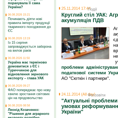
порахувала її сама
Україна?
25.11.2014 17:44
Події
Круглий стіл УАК: Аг
06.08.2026 15:21
Починають діяти нові
акумуляція ПДВ
правила імпорту продукції
тваринного походження до
А
ЄС
ак
06.08.2026 13:19
є
Із 15 серпня
н
запроваджується заборона
в
на вилов раків
не
06.08.2026 11:50
у
Україна має терміново
домовитися з ЄС і
проблеми адмініструва
Туреччиною для
податкової системи Укра
відновлення зернового
АО "Сюткін і партнери".
експорту – глава УАК
06.08.2026 09:27
ФАО попереджає про нову
хвилю зростання світових
24.11.2014 (All day)
Фотозвіти
цін на продовольство
"Актуальні проблеми
умовах реформуванн
06.08.2026 08:58
Леонід Козаченко:
України"
"Рішення для аграрного
експорту потрібно