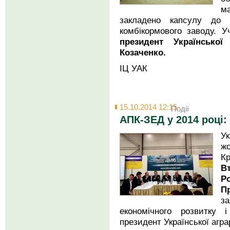
м
закладено капсулу до 
комбікормового заводу. У
президент Української
Козаченко.
ІЦ УАК
15.10.2014 12:15
Події
АПК-ЗЕД у 2014 році:
Ук
ж
К
В
Р
П
з
економічного розвитку і
президент Української агра