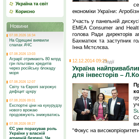
Україна та світ
с
економіки України: Агробізн
Корисно
Участь у панельній дискус
Новини
EMEA Consumer and Health
голова Ради директорів а
07.08.2026 16:34
Бахматюк та заступник го
На Одещині виявили
спалах АЧС
Інна Мєтєлєва.
07.08.2026 13:03
Аграрії отримають 80 млрд
12.12.2014 09:29
Події
грн пільгових кредитів
Україна найпривабли
через російську блокаду
моря
для інвесторів – Л.К
07.08.2026 12:07
П
Світу та Європі загрожує
к
дефіцит цукру
г
07.08.2026 09:01
у
Експортні ціни на кукурудзу
S
нового врожаю
продовжують знижуватись
C
в
07.08.2026 08:27
ЄС уже порахував роль
"Фокус на високопріоритетні
України у власній
аграрній безпеці. Чи