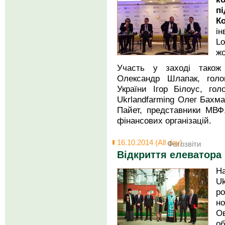
п
К
ін
Lo
жо
Участь у заході також 
Олександр Шлапак, голо
України Ігор Білоус, гол
Ukrlandfarming Олег Бахм
Пайет, представники МВФ
фінансових організацій.
16.10.2014 (All day)
Фотозвіти
Відкриття елеватора
Н
U
ро
н
О
о