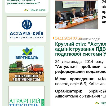
2
ухвалювати негайно"
в
Більше новин
п
у
си
14.11.2014 09:58
Анонси подій
Круглий стіл: "Актуа
адміністрування ПД
податкової системи У
24 листопада 2014 року 
"Актуальні проблеми 
реформування податкової
Місце проведення:
м.К
поверх, офіс 6-Б, Київська
Організатори:
Українсь
Адвокатське об’єднання "Сю
Чит