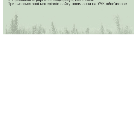
При використанні матеріалів сайту посилання на УАК обов'язкове.