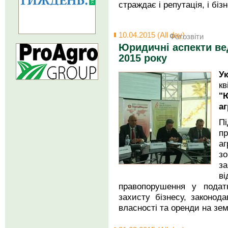
страждає і репутація, і біз
10.04.2015 (All day)
Фотозвіти
Юридичні аспекти вед
2015 року
У
к
"
аг
П
п
а
з
з
в
правопорушення у податк
захисту бізнесу, законод
власності та оренди на зем