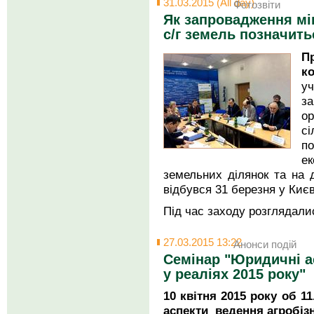
31.03.2015 (All day)
Фотозвіти
Як запровадження мі
с/г земель позначить
П
к
уч
за
сі
п
е
земельних ділянок та на д
відбувся 31 березня у Києв
Під час заходу розглядали
27.03.2015 13:22
Анонси подій
Семінар "Юридичні а
у реаліях 2015 року"
10 квітня 2015 року
об 11
аспекти ведення агробізн