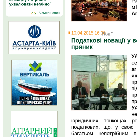
Р
ухвалювати негайно"
м
А
Більше новин
10.04.2015 16:00
Події
Податкові новації у в
пряник
У
с
аг
я
п
п
пр
пр
У
не
юридичних тонкощах ре
податкових, що, у свою ч
багатьом непотрібним 