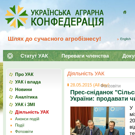
Домой
Шлях до сучасного агробізнесу!
English
Статут УАК
Переваги членства
Доку
Діяльність УАК
Про УАК
УАК і влада
28.05.2015 (All day)
Фотозвіти
Новини
Прес-сніданок "Сільс
Аналітика
України: продавати ч
УАК і ЗМІ
У
Діяльність УАК
м
Анонси подій
2
Події
ві
Фотозвіти
т