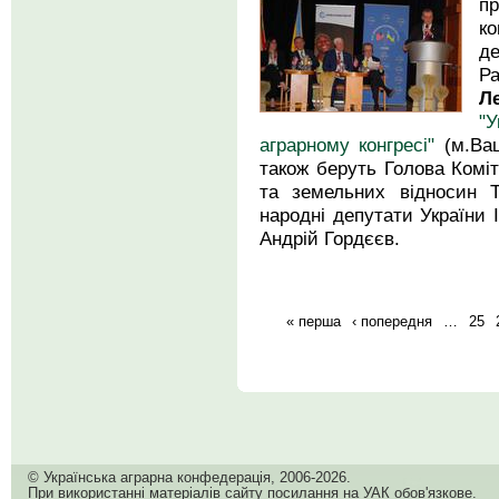
п
ко
де
Р
Л
"У
аграрному конгресі"
(м.Ваш
також беруть Голова Коміт
та земельних відносин Т
народні депутати України 
Андрій Гордєєв.
« перша
‹ попередня
…
25
© Українська аграрна конфедерація, 2006-2026.
При використанні матеріалів сайту посилання на УАК обов'язкове.