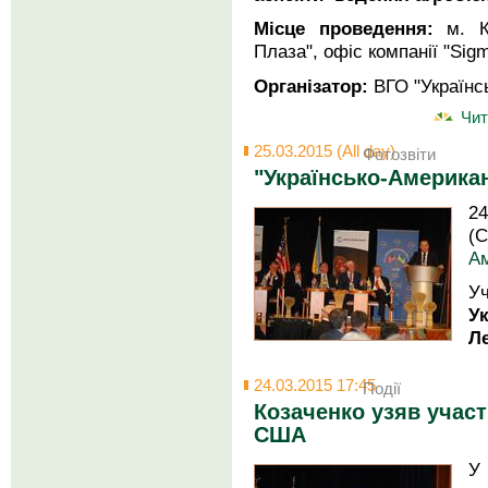
Місце проведення:
м. К
Плаза", офіс компанії "Sig
Організатор:
ВГО "Українс
Чит
25.03.2015 (All day)
Фотозвіти
"Українсько-Америка
24
(
Ам
У
У
Ле
24.03.2015 17:45
Події
Козаченко узяв участ
США
У