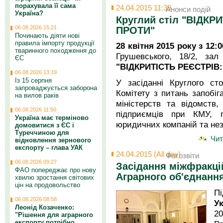
порахувала її сама
24.04.2015 11:39
Анонси подій
Україна?
Круглий стіл "ВІДКРИ
06.08.2026 15:21
ПРОТИ"
Починають діяти нові
правила імпорту продукції
28 квітня 2015 року з 12:0
тваринного походження до
Грушевського, 18/2, за
ЄС
"ВІДКРИТІСТЬ РЕЄСТРІВ:
06.08.2026 13:19
Із 15 серпня
У засіданні Круглого ст
запроваджується заборона
Комітету з питань запобіга
на вилов раків
міністерств та відомств,
06.08.2026 11:50
підприємців при КМУ, г
Україна має терміново
юридичних компаній та нез
домовитися з ЄС і
Туреччиною для
Чит
відновлення зернового
експорту – глава УАК
24.04.2015 (All day)
Фотозвіти
06.08.2026 09:27
Засідання міжфракці
ФАО попереджає про нову
Аграрного об'єднанн
хвилю зростання світових
цін на продовольство
Пі
06.08.2026 08:58
У
Леонід Козаченко:
20
"Рішення для аграрного
експорту потрібно