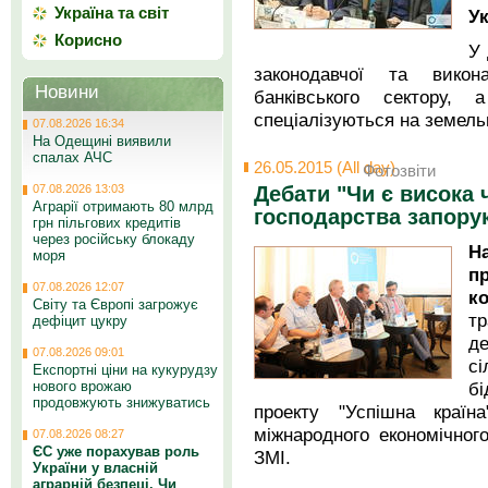
Україна та світ
Ук
Корисно
У 
законодавчої та викона
Новини
банківського сектору,
спеціалізуються на земель
07.08.2026 16:34
На Одещині виявили
спалах АЧС
26.05.2015 (All day)
Фотозвіти
07.08.2026 13:03
Дебати "Чи є висока 
Аграрії отримають 80 млрд
господарства запору
грн пільгових кредитів
через російську блокаду
Н
моря
п
07.08.2026 12:07
к
Світу та Європі загрожує
т
дефіцит цукру
де
07.08.2026 09:01
с
Експортні ціни на кукурудзу
бі
нового врожаю
продовжують знижуватись
проекту "Успішна країна"
міжнародного економічног
07.08.2026 08:27
ЄС уже порахував роль
ЗМІ.
України у власній
аграрній безпеці. Чи