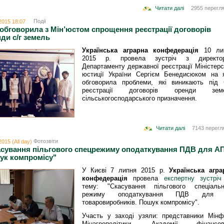
Читати далі
2955 перегля
Події
2015 18:07
обговорила з Мін’юстом спрощення реєстрації договорів
ди с/г земель
Українська аграрна конфедерація
10 ли
2015 р. провела зустріч з директо
Департаменту державної реєстрації Міністер
юстиції України Сергієм Бенедисюком на я
обговорила проблеми, які виникають під 
реєстрації договорів оренди зем
сільськогосподарського призначення.
Читати далі
7143 перегл
Фотозвіти
2015 (All day)
асування пільгового спецрежиму оподаткування ПДВ для АП
ук компромісу"
У Києві 7 липня 2015 р.
Українська агра
конфедерація
провела
експертну зустріч
тему: "Скасування пільгового спеціальн
режиму оподаткування ПДВ для 
товаровиробників. Пошук компромісу".
Участь у заході узяли: представники Мінфі
Мінагрополітики, Академії фінансов