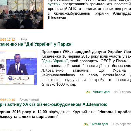
зустріч
представників громадських професій
організацій АПК та великих аграрних підприє
з бізнес-омбудсменом України
Альгірда
Шеметою.
Події
2015 17:12
заченко на "Дні України" у Парижі
Президент УАК, народний депутат України Лео
Козаченко
16 червня 2015 року взяв участь у за
"День України",
який проводить ОЕСР у Парижі. 
час панельної сесії "Інвестиції та бізнес-клі
Л.Козаченко зазначив, що Україн
найпривабливішою за своїм потенціалом 
інвесторів, відчуваючи потребу в інвестиц
близько $500 млрд.
Читати далі
4591 перег
Анонси подій
2015 10:10
річ активу УАК із бізнес-омбудсменом А.Шеметою
ервня 2015 року о 14.00
відбудеться Круглий стіл
"
Нагальні пробл
бізнесу та шляхи їх вирішення
"
.
Читати далі
3025 перегля