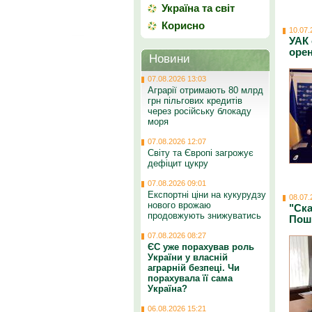
Україна та світ
Корисно
10.07.
УАК 
орен
Новини
07.08.2026 13:03
Аграрії отримають 80 млрд
грн пільгових кредитів
через російську блокаду
моря
07.08.2026 12:07
Світу та Європі загрожує
дефіцит цукру
07.08.2026 09:01
Експортні ціни на кукурудзу
08.07.
нового врожаю
"Ск
продовжують знижуватись
Пош
07.08.2026 08:27
ЄС уже порахував роль
України у власній
аграрній безпеці. Чи
порахувала її сама
Україна?
06.08.2026 15:21