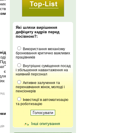
них
мств
сом
Які шляхи вирішення
дефіциту кадрів перед
посівною?:
Використання механізму
нід
бронювання критично важливих
ході
працівників
Під
Внутрішнє суміщення посад
мат"
і збільшення навантаження на
а є
наявний персонал
для
іях
Активне залучення та
перенавчання жінок, молоді і
пенсіонерів
ляд
Інвестиції в автоматизацію
та роботизацію
еми
Інші опитування
дів