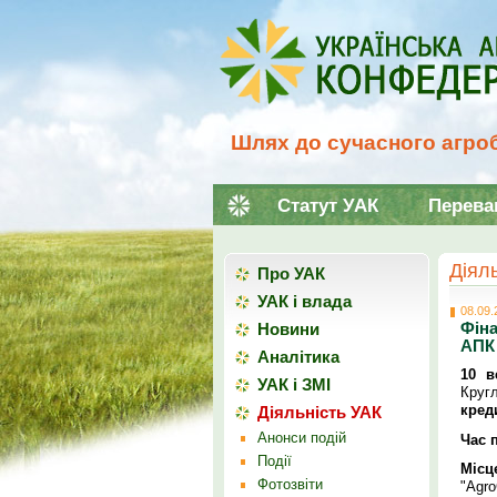
Шлях до сучасного агроб
Статут УАК
Перева
Діял
Про УАК
УАК і влада
08.09.
Фіна
Новини
АПК
Аналітика
10 в
УАК і ЗМІ
Кру
кред
Діяльність УАК
Анонси подій
Час 
Події
Місц
Фотозвіти
"Agro