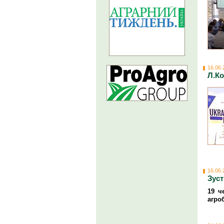
16.06.
Л.Ко
16.06.
Зуст
19
ч
агро