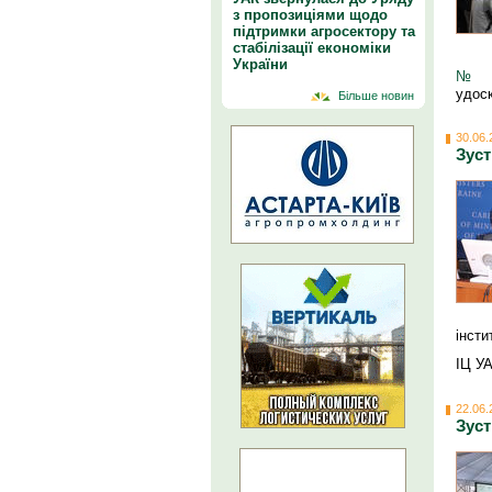
з пропозиціями щодо
підтримки агросектору та
стабілізації економіки
України
№ 2
удоск
Більше новин
30.06.
Зуст
інсти
ІЦ У
22.06.
Зуст