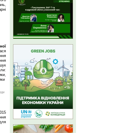
ань,
рні
ної
лася
ння
ння
шук
ли:
ки,
ики
яди
2015
ення
для