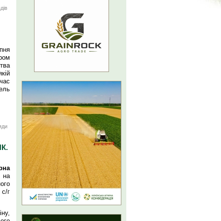
дів
пня
ром
ства
кій
час
ель
яди
К.
рна
на
ого
с/г
ну,
ого