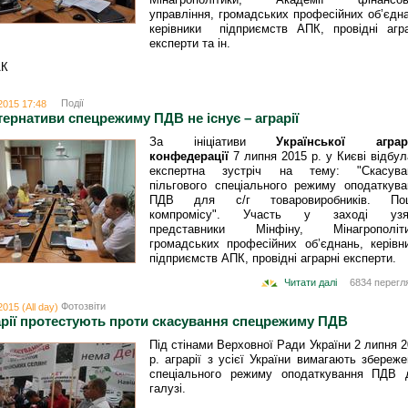
управління, громадських професійних об’єдн
керівники підприємств АПК, провідні агра
експерти та ін.
АК
Події
2015 17:48
ернативи спецрежиму ПДВ не існує – аграрії
За ініціативи
Української аграр
конфедерації
7 липня 2015 р. у Києві відбу
експертна зустріч на тему: "Скасува
пільгового спеціального режиму оподаткува
ПДВ для с/г товаровиробників. По
компромісу". Участь у заході узя
представники Мінфіну, Мінагрополіти
громадських професійних об’єднань, керівн
підприємств АПК, провідні аграрні експерти.
Читати далі
6834 перегл
Фотозвіти
2015 (All day)
рії протестують проти скасування спецрежиму ПДВ
Під стінами Верховної Ради України 2 липня 
р. аграрії з усієї України вимагають збереж
спеціального режиму оподаткування ПДВ 
галузі.