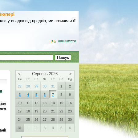
зюпері
лю у спадок від предків, ми позичили її
Інші цитати
<
Серпень 2026
>
Пн
Вт
Ср
Чт
Пт
Сб
Нд
27
28
29
30
31
1
2
ня
3
4
5
6
7
8
9
10
11
12
13
14
15
16
ння
ого
17
18
19
20
21
22
23
24
25
26
27
28
29
30
31
1
2
3
4
5
6
анії