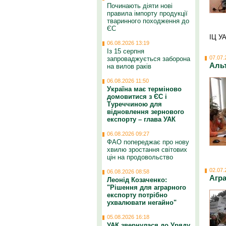
Починають діяти нові
правила імпорту продукції
тваринного походження до
ЄС
ІЦ У
06.08.2026 13:19
Із 15 серпня
07.07.
запроваджується заборона
Альт
на вилов раків
06.08.2026 11:50
Україна має терміново
домовитися з ЄС і
Туреччиною для
відновлення зернового
експорту – глава УАК
06.08.2026 09:27
ФАО попереджає про нову
хвилю зростання світових
цін на продовольство
02.07.
06.08.2026 08:58
Агра
Леонід Козаченко:
"Рішення для аграрного
експорту потрібно
ухвалювати негайно"
05.08.2026 16:18
УАК звернулася до Уряду