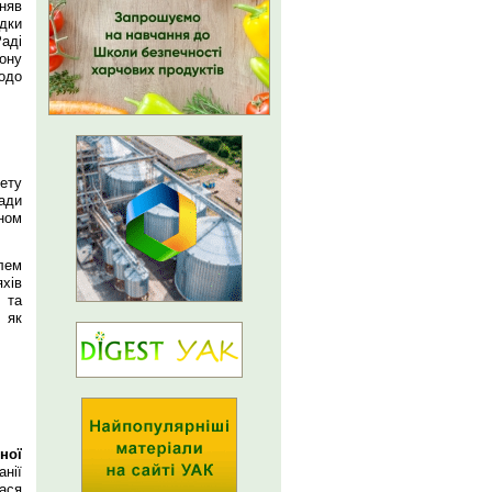
няв
дки
аді
кону
одо
ету
ади
ном
блем
яхів
 та
 як
ної
нії
ася