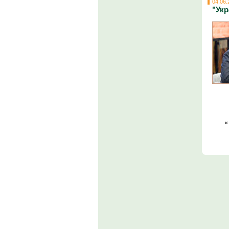
04.06.
"Укр
«