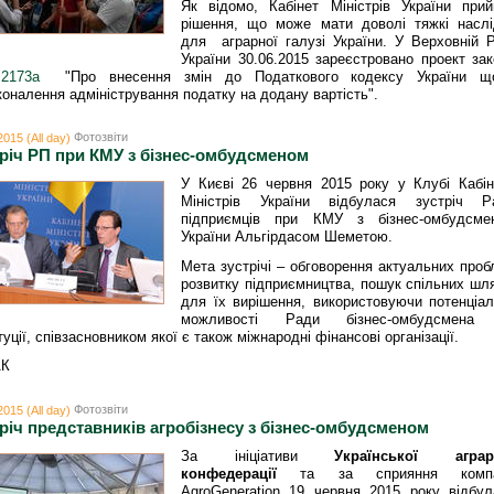
Як відомо, Кабінет Міністрів України прий
рішення, що може мати доволі тяжкі наслі
для аграрної галузі України. У Верховній Р
України 30.06.2015 зареєстровано проект за
173а
"Про внесення змін до Податкового кодексу України щ
оналення адміністрування податку на додану вартість".
Фотозвіти
2015 (All day)
річ РП при КМУ з бізнес-омбудсменом
У Києві 26 червня 2015 року у Клубі Кабін
Міністрів України відбулася зустріч Р
підприємців при КМУ з бізнес-омбудсме
України Альгірдасом Шеметою.
Мета зустрічі – обговорення актуальних про
розвитку підприємництва, пошук спільних шл
для їх вирішення, використовуючи потенціал
можливості Ради бізнес-омбудсмена
туції, співзасновником якої є також міжнародні фінансові організації.
АК
Фотозвіти
2015 (All day)
річ представників агробізнесу з бізнес-омбудсменом
За ініціативи
Української аграр
конфедерації
та за сприяння компа
AgroGeneration 19 червня 2015 року відбул