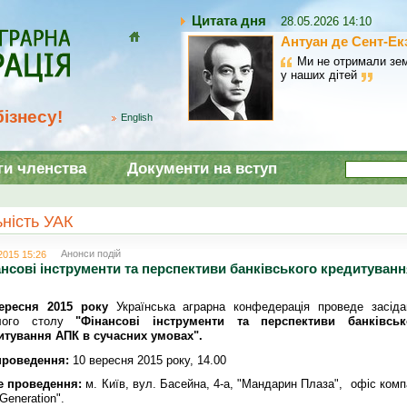
Цитата дня
28.05.2026 14:10
Антуан де Сент-Ек
Домой
Ми не отримали зем
у наших дітей
ізнесу!
English
ги членства
Документи на вступ
ьність УАК
Анонси подій
2015 15:26
нсові інструменти та перспективи банківського кредитуван
ересня 2015 року
Українська аграрна конфедерація проведе засіда
глого столу
"
Фінансові інструменти та перспективи банківськ
итування АПК в сучасних умовах"
.
проведення:
10 вересня 2015 року, 14.00
е проведення:
м. Київ, вул. Басейна, 4-а, "Мандарин Плаза", офіс комп
Generation".