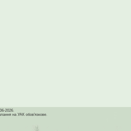
06-2026.
илання на УАК обов'язкове.