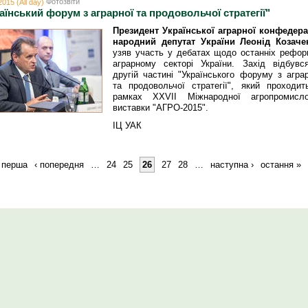
Фотозвіти
2015 (All day)
аїнський форум з аграрної та продовольчої стратегії"
Президент Української аграрної конфедерац
народний депутат України Леонід Козаче
узяв участь у дебатах щодо останніх рефор
аграрному секторі України. Захід відбувс
другій частині "Українського форуму з агра
та продовольчої стратегії", який проходит
рамках XXVII Міжнародної агропромисло
виставки "АГРО-2015".
ІЦ УАК
 перша
‹ попередня
…
24
25
26
27
28
…
наступна ›
остання »