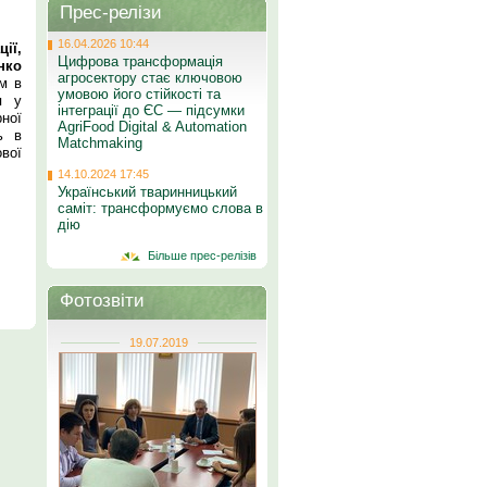
Прес-релізи
16.04.2026 10:44
ії,
Цифрова трансформація
нко
агросектору стає ключовою
м в
умовою його стійкості та
я у
інтеграції до ЄС — підсумки
рної
AgriFood Digital & Automation
ь в
Matchmaking
вої
14.10.2024 17:45
Український тваринницький
саміт: трансформуємо слова в
дію
Більше прес-релізів
Фотозвіти
19.07.2019