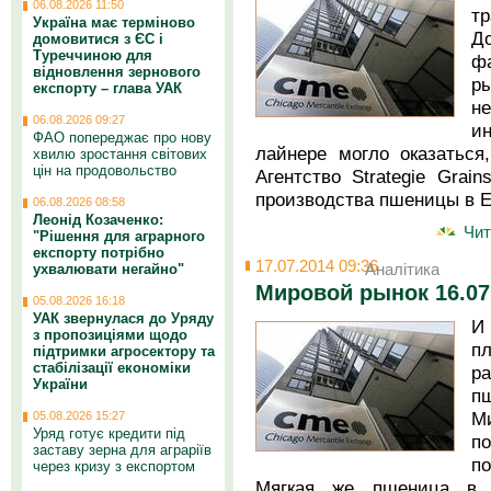
06.08.2026 11:50
т
Україна має терміново
Д
домовитися з ЄС і
Туреччиною для
ф
відновлення зернового
р
експорту – глава УАК
н
06.08.2026 09:27
и
ФАО попереджає про нову
лайнере могло оказаться
хвилю зростання світових
цін на продовольство
Агентство Strategie Grai
производства пшеницы в 
06.08.2026 08:58
Леонід Козаченко:
Чит
"Рішення для аграрного
експорту потрібно
17.07.2014 09:36
Аналітика
ухвалювати негайно"
Мировой рынок 16.07
05.08.2026 16:18
УАК звернулася до Уряду
И
з пропозиціями щодо
п
підтримки агросектору та
стабілізації економіки
р
України
п
М
05.08.2026 15:27
Уряд готує кредити під
п
заставу зерна для аграріїв
п
через кризу з експортом
Мягкая же пшеница в 