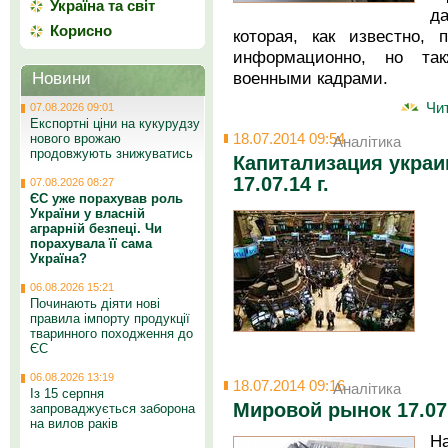
Україна та світ
д
Корисно
которая, как известно, 
информационно, но та
военными кадрами.
Новини
Чит
07.08.2026 09:01
Експортні ціни на кукурудзу
18.07.2014 09:54
нового врожаю
Аналітика
продовжують знижуватись
Капитализация украи
17.07.14 г.
07.08.2026 08:27
ЄС уже порахував роль
України у власній
аграрній безпеці. Чи
порахувала її сама
Україна?
06.08.2026 15:21
Починають діяти нові
правила імпорту продукції
тваринного походження до
ЄС
06.08.2026 13:19
18.07.2014 09:16
Аналітика
Із 15 серпня
Мировой рынок 17.07
запроваджується заборона
на вилов раків
Н