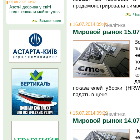
05.08.2026 13:32
продемонстрировала симв
Азотні добрива у світі
подешевшали майже удвічі
Чит
Більше новин
16.07.2014 09:44
Аналітика
Мировой рынок 15.07
В
п
н
п
и
ко
д
показателей уборки (HR
падать в цене.
15.07.2014 09:23
Аналітика
Мировой рынок 14.07
П
н