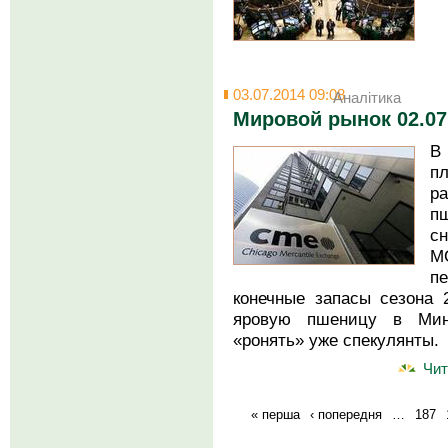
03.07.2014 09:08
Аналітика
Мировой рынок 02.07
В
п
р
п
с
М
п
конечные запасы сезона 
яровую пшеницу в Мин
«ронять» уже спекулянты
Чит
« перша
‹ попередня
…
187