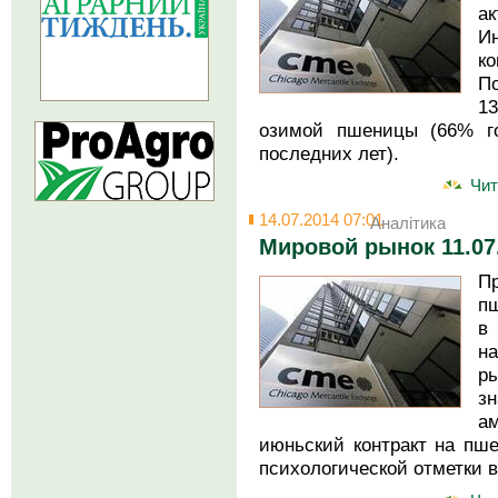
а
И
ко
П
1
озимой пшеницы (66% г
последних лет).
Чит
14.07.2014 07:01
Аналітика
Мировой рынок 11.07
П
п
в
н
р
зн
а
июньский контракт на пш
психологической отметки в 