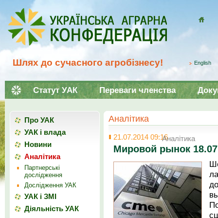
Домой
Шлях до сучасного агробізнесу!
English
Статут УАК
Переваги членства
Доку
Аналітика
Про УАК
УАК і влада
21.07.2014 09:16
Аналітика
Новини
Мировой рынок 18.07
Аналітика
Ш
Партнерські
л
дослідження
д
Дослідження УАК
в
УАК і ЗМІ
П
Діяльність УАК
с