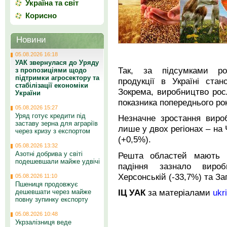
Україна та світ
Корисно
Новини
05.08.2026 16:18
УАК звернулася до Уряду
Так, за підсумками рок
з пропозиціями щодо
підтримки агросектору та
продукції в Україні ста
стабілізації економіки
Зокрема, виробництво рос
України
показника попереднього рок
05.08.2026 15:27
Уряд готує кредити під
Незначне зростання вироб
заставу зерна для аграріїв
лише у двох регіонах – на 
через кризу з експортом
(+0,5%).
05.08.2026 13:32
Азотні добрива у світі
Решта областей мають н
подешевшали майже удвічі
падіння зазнало вироб
Херсонській (-33,7%) та За
05.08.2026 11:10
Пшениця продовжує
ІЦ УАК
за матеріалами
ukr
дешевшати через майже
повну зупинку експорту
05.08.2026 10:48
Укрзалізниця веде