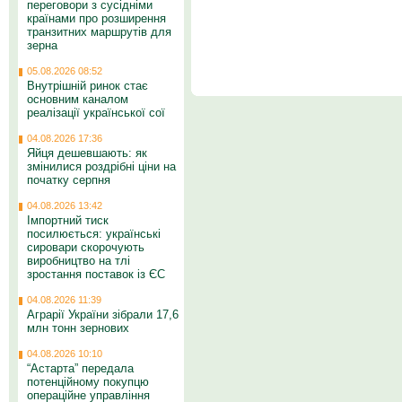
переговори з сусідніми
країнами про розширення
транзитних маршрутів для
зерна
05.08.2026 08:52
Внутрішній ринок стає
основним каналом
реалізації української сої
04.08.2026 17:36
Яйця дешевшають: як
змінилися роздрібні ціни на
початку серпня
04.08.2026 13:42
Імпортний тиск
посилюється: українські
сировари скорочують
виробництво на тлі
зростання поставок із ЄС
04.08.2026 11:39
Аграрії України зібрали 17,6
млн тонн зернових
04.08.2026 10:10
“Астарта” передала
потенційному покупцю
операційне управління