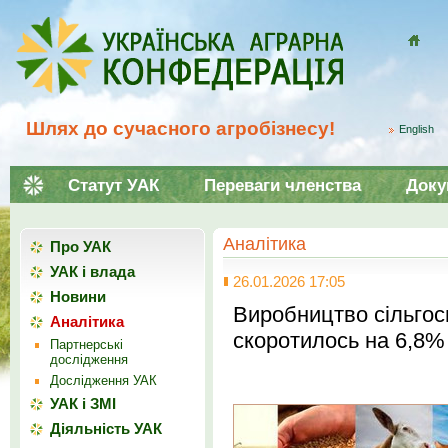
Домой
Шлях до сучасного агробізнесу!
English
Статут УАК
Переваги членства
Доку
Аналітика
Про УАК
УАК і влада
26.01.2026 17:05
Новини
Виробництво сільгосп
Аналітика
скоротилось на 6,8%
Партнерські
дослідження
Дослідження УАК
УАК і ЗМІ
Діяльність УАК