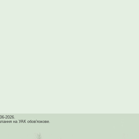
06-2026.
илання на УАК обов'язкове.