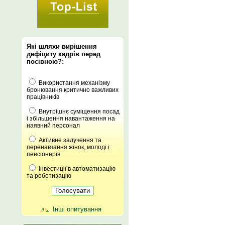
Які шляхи вирішення
дефіциту кадрів перед
посівною?:
Використання механізму
бронювання критично важливих
працівників
Внутрішнє суміщення посад
і збільшення навантаження на
наявний персонал
Активне залучення та
перенавчання жінок, молоді і
пенсіонерів
Інвестиції в автоматизацію
та роботизацію
Інші опитування