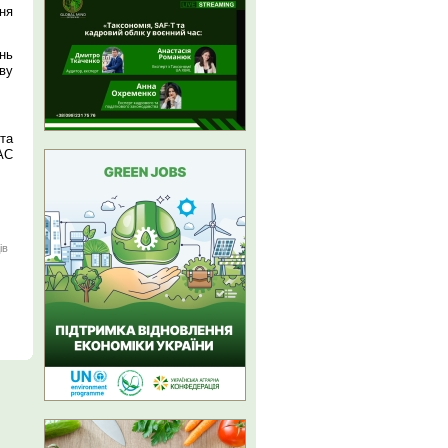
ня
нь
ву
та
АС
ів