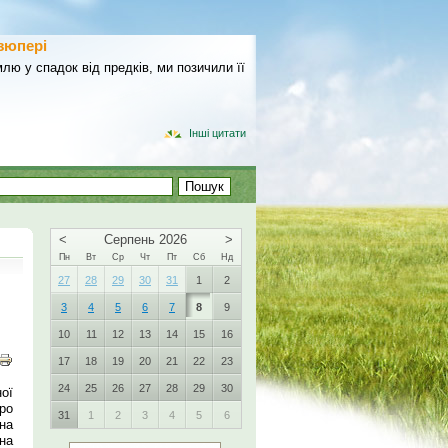
зюпері
лю у спадок від предків, ми позичили її
Інші цитати
<
Серпень 2026
>
Пн
Вт
Ср
Чт
Пт
Сб
Нд
27
28
29
30
31
1
2
3
4
5
6
7
8
9
10
11
12
13
14
15
16
17
18
19
20
21
22
23
24
25
26
27
28
29
30
ої
ро
31
1
2
3
4
5
6
на
на