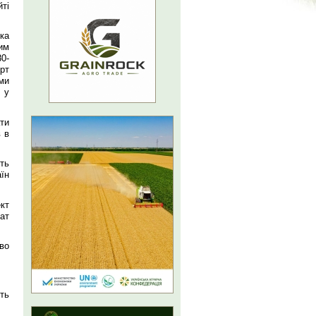
ті
ка
им
0-
рт
ми
 у
ти
 в
ть
їн
кт
рат
во
ть