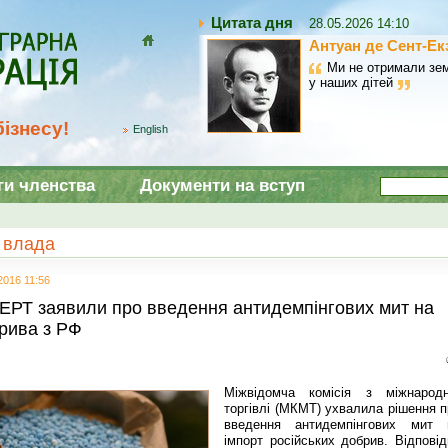
Цитата дня
28.05.2026 14:10
Антуан де Сент-Ек
Домой
Ми не отримали зем
у наших дітей
ізнесу!
English
ги членства
Документи на вступ
і влада
2016 11:56
ЕРТ заявили про введення антидемпінгових мит на
рива з РФ
Міжвідомча комісія з міжнародн
торгівлі (МКМТ) ухвалила рішення п
введення антидемпінгових мит 
імпорт російських добрив. Відповід