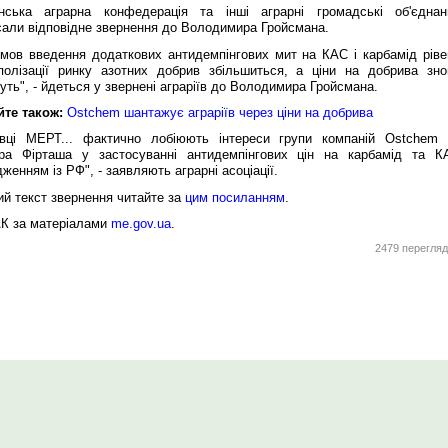
їнська аграрна конфедерація та інші аграрні громадські об'єднан
сали відповідне звернення до Володимира Гройсмана.
умов введення додаткових антидемпінгових мит на КАС і карбамід ріве
полізації ринку азотних добрив збільшиться, а ціни на добрива зно
уть", - йдеться у звернені аграріїв до Володимира Гройсмана.
йте також:
Ostchem шантажує аграріїв через ціни на добрива
івці МЕРТ... фактично лобіюють інтереси групи компаній Ostchem 
ра Фірташа у застосуванні антидемпінгових цін на карбамід та К
женням із РФ", - заявляють аграрні асоціації.
ий текст звернення читайте за
цим посиланням
.
АК за матеріалами
me.gov.ua
.
2479 перегляд