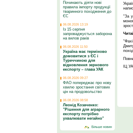
Починають діяти нові
Укра
правила імпорту продукції
напи
тваринного походження до
ЄС
"За 
моно
06.08.2026 13:19
зрост
Із 15 серпня
Чита
запроваджується заборона
на вилов раків
"Фах
Дмит
06.08.2026 11:50
поход
Україна має терміново
домовитися з ЄС і
Повн
Туреччиною для
відновлення зернового
ІЦ У
експорту – глава УАК
06.08.2026 09:27
ФАО попереджає про нову
хвилю зростання світових
цін на продовольство
06.08.2026 08:58
Леонід Козаченко:
"Рішення для аграрного
експорту потрібно
ухвалювати негайно"
Більше новин