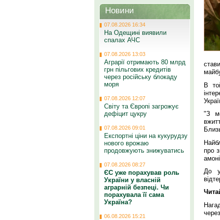
Новини
07.08.2026 16:34
На Одещині виявили
спалах АЧС
07.08.2026 13:03
Аграрії отримають 80 млрд
став
грн пільгових кредитів
майбу
через російську блокаду
моря
В то
інтер
07.08.2026 12:07
Украї
Світу та Європі загрожує
дефіцит цукру
"З м
вжит
07.08.2026 09:01
Близь
Експортні ціни на кукурудзу
Найб
нового врожаю
про з
продовжують знижуватись
амоні
07.08.2026 08:27
До у
ЄС уже порахував роль
відте
України у власній
аграрній безпеці. Чи
Чита
порахувала її сама
Україна?
Нагад
через
06.08.2026 15:21