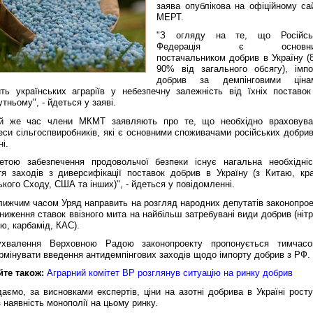
заява опублікова на офіційному сай
МЕРТ.
"З огляду на те, що Російсь
Федерація є основн
постачальником добрив в Україну (8
90% від загального обсягу), імпо
добрив за демпінговими ціна
ить українських аграріїв у небезпечну залежність від їхніх поставок
тньому", - йдеться у заяві.
й же час члени МКМТ заявляють про те, що необхідно враховува
еси сільгоспвиробників, які є основними споживачами російських добрив
ні.
етою забезпечення продовольчої безпеки існує нагальна необхідніс
тя заходів з диверсифікації поставок добрив в Україну (з Китаю, кра
кого Сходу, США та інших)", - йдеться у повідомленні.
лижчим часом Уряд направить на розгляд народних депутатів законопрое
ниження ставок ввізного мита на найбільш затребувані види добрив (ніт
ю, карбамід, КАС).
хвалення Верховною Радою законопроекту пропонується тимчасо
рмінувати введення антидемпінгових заходів щодо імпорту добрив з РФ.
йте також:
Аграрний комітет ВР розглянув ситуацію на ринку добрив
аємо, за висновками експертів, ціни на азотні добрива в Україні росту
 наявність монополії на цьому ринку.