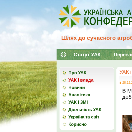
Шлях до сучасного агроб
Статут УАК
Перева
УАК 
Про УАК
УАК і влада
28.12.
Новини
В М
Аналітика
доб
УАК і ЗМІ
Діяльність УАК
Україна та світ
Корисно