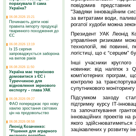
порахувала її сама
повідомив представник к
Україна?
"Завдяки інноваційним си
за витратами води, палива,
06.08.2026 15:21
Починають діяти нові
рогатої худоби можна зеко
правила імпорту продукції
тваринного походження до
Президент УАК Леонід Ко
ЄС
управління ризиками мож
06.08.2026 13:19
технологій, які повинні,
Із 15 серпня
логістиці, що є “серцем” б
запроваджується заборона
на вилов раків
Інші учасники круглого 
06.08.2026 11:50
новинки: від наліпок з 
Україна має терміново
комп’ютерних програм, щ
домовитися з ЄС і
контролю за транспортува
Туреччиною для
відновлення зернового
супутникового моніторингу 
експорту – глава УАК
Підсумком заходу ста
06.08.2026 09:27
підтримку курсу ІТ-інно
ФАО попереджає про нову
хвилю зростання світових
та започаткування грант
цін на продовольство
інноваційних проектів на р
06.08.2026 08:58
якого здійснюватиметься 
Леонід Козаченко:
зацікавлених у розвитку інн
"Рішення для аграрного
експорту потрібно