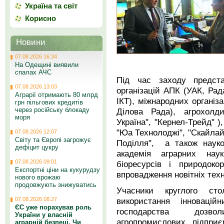
Україна та світ
Корисно
Новини
07.08.2026 16:34
На Одещині виявили
спалах АЧС
Під час заходу предста
07.08.2026 13:03
організацій АПК (УАК, Рад
Аграрії отримають 80 млрд
ІКТ), міжнародних організ
грн пільгових кредитів
через російську блокаду
Ділова Рада), агрохолди
моря
Україна", "Кернел-Трейд" ),
"Юа Технолоджі", "Cкайла
07.08.2026 12:07
Світу та Європі загрожує
Поділля", а також науков
дефіцит цукру
академія аграрних нау
07.08.2026 09:01
біоресурсів і природоко
Експортні ціни на кукурудзу
впровадження новітніх техн
нового врожаю
продовжують знижуватись
Учасники круглого ст
використання інновацій
07.08.2026 08:27
ЄС уже порахував роль
господарства дозв
України у власній
агропромислових підпри
аграрній безпеці. Чи