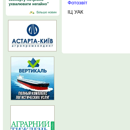
Фотозвіт
ухвалювати негайно"
ІЦ УАК
Більше новин