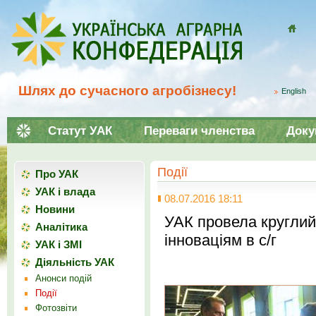
Домой
Шлях до сучасного агробізнесу!
English
Статут УАК
Переваги членства
Доку
Події
Про УАК
УАК і влада
08.07.2016 18:11
Новини
УАК провела круглий 
Аналітика
інноваціям в с/г
УАК і ЗМІ
Діяльність УАК
Анонси подій
Події
Фотозвіти