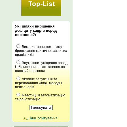
Які шляхи вирішення
дефіциту кадрів перед
посівною?:
Використання механізму
бронювання критично важливих
працівників
Внутрішнє суміщення посад
і збільшення навантаження на
наявний персонал
Активне залучення та
перенавчання жінок, молоді і
пенсіонерів
Інвестиції в автоматизацію
та роботизацію
Інші опитування