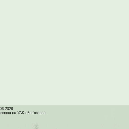
06-2026.
илання на УАК обов'язкове.