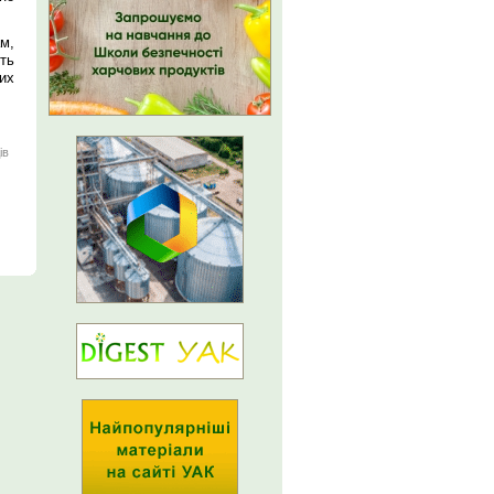
м,
ють
их
ів