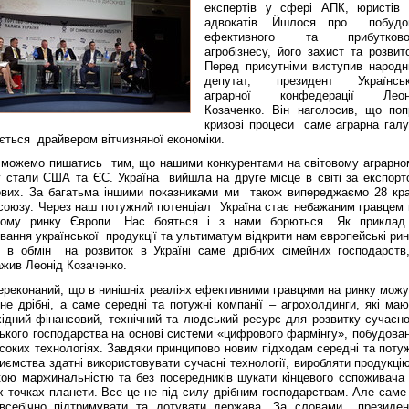
експертів у сфері АПК, юристів 
адвокатів. Йшлося про побудо
ефективного та прибутково
агробізнесу, його захист та розвит
Перед присутніми виступив народн
депутат, президент Українськ
аграрної конфедерації Леон
Козаченко. Він наголосив, що поп
кризові процеси саме аграрна галу
ється драйвером вітчизняної економіки.
 можемо пишатись тим, що нашими конкурентами на світовому аграрно
у стали США та ЄС. Україна вийшла на друге місце в світі за експорт
ових. За багатьма іншими показниками ми також випереджаємо 28 кра
союзу. Через наш потужний потенціал Україна стає небажаним гравцем 
ному ринку Європи. Нас бояться і з нами борються. Як приклад
вання української продукції та ультиматум відкрити нам європейські ри
у в обмін на розвиток в Україні саме дрібних сімейних господарств,
ажив Леонід Козаченко.
ереконаний, що в нинішніх реаліях ефективними гравцями на ринку можу
не дрібні, а саме середні та потужні компанії – агрохолдинги, які маю
хідний фінансовий, технічний та людський ресурс для розвитку сучасно
ького господарства на основі системи «цифрового фармінгу», побудован
соких технологіях. Завдяки принципово новим підходам середні та потуж
иємства здатні використовувати сучасні технології, виробляти продукці
кою маржинальністю та без посередників шукати кінцевого сспоживача
х точках планети. Все це не під силу дрібним господарствам. Але саме 
всебічно підтримувати та дотувати держава. За словами президен