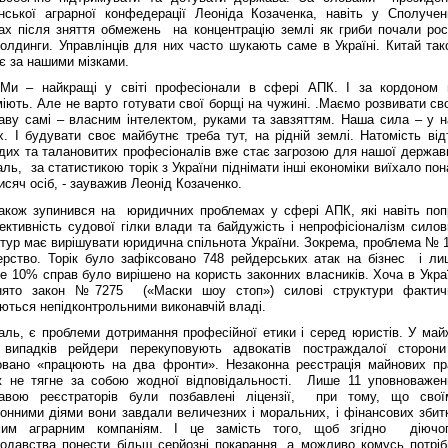
їнської аграрної конфедерації Леоніда Козаченка, навіть у Сполучен
ах після зняття обмежень на концентрацію землі як гриби почали рос
олдинги. Управлінців для них часто шукають саме в Україні. Китай так
є за нашими мізками.
 – найкращі у світі професіонали в сфері АПК. І за кордоном 
іють. Але не варто готувати свої борщі на чужині. .Маємо розвивати св
аву самі – власним інтелектом, руками та завзяттям. Наша сила – у н
. І будувати своє майбутнє треба тут, на рідній землі. Натомість відт
дих та талановитих професіоналів вже стає загрозою для нашої держав
ль, за статистикою торік з України піднімати інші економіки виїхало по
исяч осіб, - зауважив Леонід Козаченко.
також зупинився на юридичних проблемах у сфері АПК, які навіть поп
ктивність судової гілки влади та байдужість і непрофісіоналізм силов
ктур має вирішувати юридична спільнота України. Зокрема, проблема № 
ерство. Торік було зафіксовано 748 рейдерських атак на бізнес і ли
 10% справ було вирішено на користь законних власників. Хоча в Украї
нято закон №7275 («Маски шоу стоп») силові структури фактич
ються непідконтрольними виконавчій владі.
аль, є проблеми дотримання професійної етики і серед юристів. У май
випадків рейдери перекуповують адвокатів постраждалої сторони
овано «працюють на два фронти». Незаконна реєстрація майнових пр
ж не тягне за собою жодної відповідальності. Лише 11 уповноважен
авою реєстраторів були позбавлені ліцензії, при тому, що свої
онними діями вони завдали величезних і моральних, і фінансових збитк
мим аграрним компаніям. І це замість того, щоб згідно діючо
нодавства понести більш серйозні покарання, а можливо комусь потріб