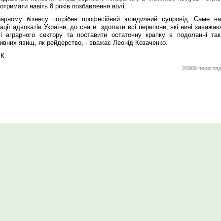
отримати навіть 8 років позбавлення волі.
рарному бізнесу потрібен професійний юридичний супровід. Саме ва
ації адвокатів України, до снаги здолати всі перепони, які нині заважа
ті аграрного сектору та поставити остаточну крапку в подоланні так
ивних явищ, як рейдерство, - вважає Леонід Козаченко.
АК
26989 перегляд