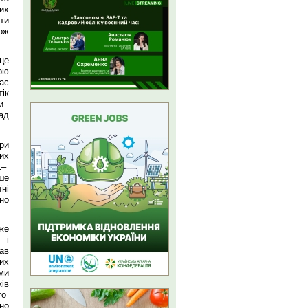
их
ти
ож
це
ою
ас
ік
и.
над
ри
их
1–
ше
ні
но
же
 і
ав
их
ми
ів
го
но