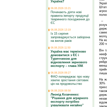
Україна?
Укра
Штат
06.08.2026 15:21
агрох
Починають діяти нові
полю
правила імпорту продукції
тваринного походження до
– Ми
ЄС
розум
держ
06.08.2026 13:19
самих
Із 15 серпня
моло
запроваджується заборона
На жа
на вилов раків
200 т
06.08.2026 11:50
Він 
Україна має терміново
неефе
домовитися з ЄС і
стру
Туреччиною для
рейд
відновлення зернового
менше
експорту – глава УАК
прий
06.08.2026 09:27
лиша
ФАО попереджає про нову
На ж
хвилю зростання світових
30% 
цін на продовольство
прих
тако
06.08.2026 08:58
Леонід Козаченко:
держ
"Рішення для аграрного
незак
експорту потрібно
відо
ухвалювати негайно"
зако