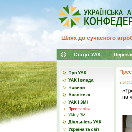
Шлях до сучасного агроб
Статут УАК
Перева
Прес
Про УАК
УАК і влада
14.04.
Новини
«Тр
Аналітика
на 
УАК і ЗМІ
Прес-релізи
УАК у ЗМІ
Діяльність УАК
Україна та світ