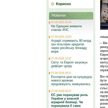
Корисно
Новини
07.08.2026 16:34
На Одещині виявили
спалах АЧС
лиша
07.08.2026 13:03
Аграрії отримають 80 млрд
– Ми
грн пільгових кредитів
ринк
через російську блокаду
зерн
моря
Євро
агар
07.08.2026 12:07
Світу та Європі загрожує
квоту
дефіцит цукру
збут
заув
07.08.2026 09:01
Він п
Експортні ціни на кукурудзу
бути 
нового врожаю
продовжують знижуватись
необ
сільс
07.08.2026 08:27
на ви
ЄС уже порахував роль
підпр
України у власній
висо
аграрній безпеці. Чи
різни
порахувала її сама
має 