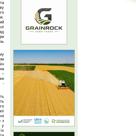
та
ву
го
ок.
ий
ої
ід
ри
зь
му
ом
їн
на
 –
нки
 -
ть
ть
го
ої
ні
ю з
 у
їх
та