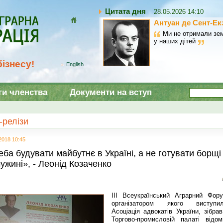
Цитата дня
28.05.2026 14:10
Антуан де Сент-Ек
Домой
Ми не отримали зем
у наших дітей
ізнесу!
English
ги членства
Документи на вступ
-релізи
2018 10:45
еба будувати майбутнє в Україні, а не готувати борщі
чужині», - Леонід Козаченко
ІІІ Всеукраїнський Аграрний Фору
організатором якого виступи
Асоціація адвокатів України, зібра
Торгово-промисловій палаті відом