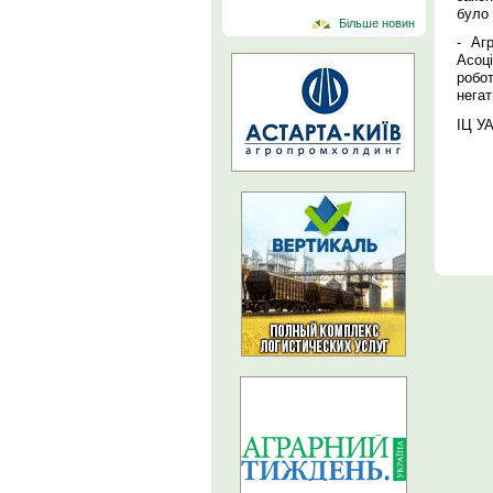
було 
Більше новин
- Аг
Асоці
робо
негат
ІЦ У