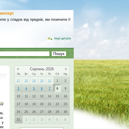
зюпері
лю у спадок від предків, ми позичили її
Інші цитати
<
Серпень 2026
>
Пн
Вт
Ср
Чт
Пт
Сб
Нд
27
28
29
30
31
1
2
3
4
5
6
7
8
9
10
11
12
13
14
15
16
17
18
19
20
21
22
23
24
25
26
27
28
29
30
м,
ла
31
1
2
3
4
5
6
в у
их