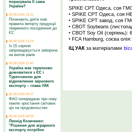
порахувала її сама
Україна?
SPIKE CPT Одеса, соя ГМО 
• SPIKE CPT Одеса, соя НЕ
06.08.2026 15:21
Починають діяти нові
• SPIKE CPT завод, соя ГМО
правила імпорту продукції
• CBOT Soybeans (листопад):
тваринного походження до
• CBOT Soy Oil (серпень): 66
ЄС
• FCA Hamburg, соєва олія: 
06.08.2026 13:19
Із 15 серпня
ІЦ УАК
за матеріалами
biz
запроваджується заборона
на вилов раків
06.08.2026 11:50
Україна має терміново
домовитися з ЄС і
Туреччиною для
відновлення зернового
експорту – глава УАК
06.08.2026 09:27
ФАО попереджає про нову
хвилю зростання світових
цін на продовольство
06.08.2026 08:58
Леонід Козаченко:
"Рішення для аграрного
експорту потрібно