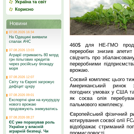
Україна та світ
Корисно
Новини
07.08.2026 16:34
На Одещині виявили
спалах АЧС
460$ для НЕ-ГМО продук
переробки знизив апетит
07.08.2026 13:03
Аграрії отримають 80 млрд
свідчить про збалансован
грн пільгових кредитів
переробними підприємств
через російську блокаду
моря
врожаю.
07.08.2026 12:07
Соєвий комплекс цього тиж
Світу та Європі загрожує
Американський ринок 
дефіцит цукру
погодних умовах у США та
07.08.2026 09:01
як соєва олія перебува
Експортні ціни на кукурудзу
пальмового комплексу.
нового врожаю
продовжують знижуватись
Європейський фізичний р
07.08.2026 08:27
котирування соєвої олії F
ЄС уже порахував роль
відображає стриманий поп
України у власній
аграрній безпеці. Чи
промисловості.