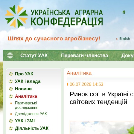
Домой
Шлях до сучасного агробізнесу!
English
Статут УАК
Переваги членства
Доку
Аналітика
Про УАК
УАК і влада
06.07.2026 14:53
Новини
Ринок сої: в Україні 
Аналітика
світових тенденцій
Партнерські
дослідження
Дослідження УАК
УАК і ЗМІ
Діяльність УАК