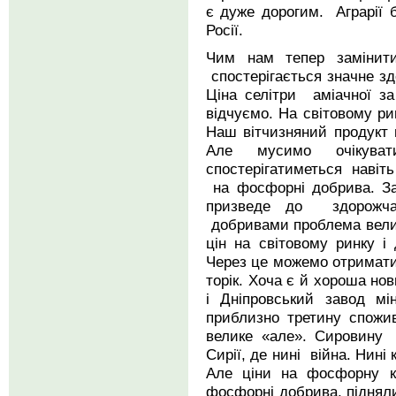
є дуже дорогим. Аграрії 
Росії.
Чим нам тепер замінити
спостерігається значне зд
Ціна селітри аміачної з
відчуємо. На світовому ри
Наш вітчизняний продукт
Але мусимо очікува
спостерігатиметься навіть
на фосфорні добрива. За
призведе до здорожча
добривами проблема велич
цін на світовому ринку і
Через це можемо отримати
торік. Хоча є й хороша н
і Дніпровський завод мі
приблизно третину спож
велике «але». Сировину
Сирії, де нині війна. Нині
Але ціни на фосфорну к
фосфорні добрива, підняли