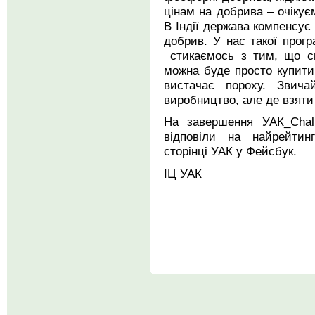
цінам на добрива – очіку
В Індії держава компенсує
добрив. У нас такої прог
стикаємось з тим, що си
можна буде просто купити
вистачає пороху. Звича
виробництво, але де взяти 
На завершення УАК_Chal
відповіли на найрейтинг
сторінці УАК у Фейсбук.
ІЦ УАК