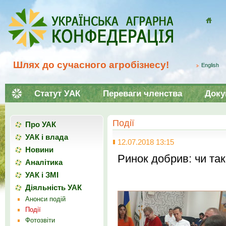
Домой
Шлях до сучасного агробізнесу!
English
Статут УАК
Переваги членства
Доку
Події
Про УАК
УАК і влада
12.07.2018 13:15
Новини
Ринок добрив: чи так
Аналітика
УАК і ЗМІ
Діяльність УАК
Анонси подій
Події
Фотозвіти