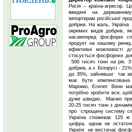
Росія – країна-агресор. Ц
введені на державном
імпортерам російської про
добрив. На жаль, Україна
окремих видів добрив, як
насамперед фосфорні сп
продукт на нашому ринку
ефективні можливості д
стосується фосфорних доб
500 тисяч тонн на рік. З
добрив, а з Білорусі - 21
до 35%, зайнявши так зва
має бути компенсована 
Марокко, Єгипет. Вони 
потрібно зробити все, щоб
дуже швидко. Маємо прий
20-25 тисяч тонн з динамік
про спрощену систему се
Україна споживає 125 кг
цифра, однак не остаточ
Україні не вистачає фосфо