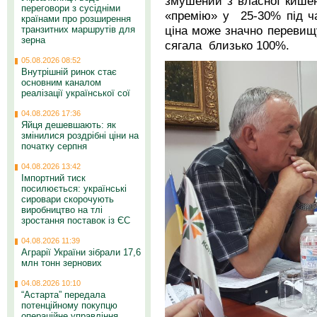
змушений з власної кишен
переговори з сусідніми
«премію» у 25-30% під ча
країнами про розширення
ціна може значно перевищу
транзитних маршрутів для
зерна
сягала близько 100%.
05.08.2026 08:52
Внутрішній ринок стає
основним каналом
реалізації української сої
04.08.2026 17:36
Яйця дешевшають: як
змінилися роздрібні ціни на
початку серпня
04.08.2026 13:42
Імпортний тиск
посилюється: українські
сировари скорочують
виробництво на тлі
зростання поставок із ЄС
04.08.2026 11:39
Аграрії України зібрали 17,6
млн тонн зернових
04.08.2026 10:10
“Астарта” передала
потенційному покупцю
операційне управління