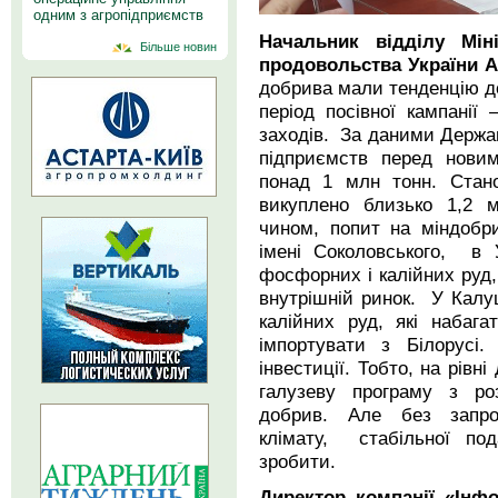
одним з агропідприємств
Начальник відділу Міні
Більше новин
продовольства України
А
добрива мали тенденцію до
період посівної кампанії
заходів. За даними Держав
підприємств перед нови
понад 1 млн тонн. Стано
викуплено близько 1,2 
чином, попит на міндобр
імені Соколовського, в У
фосфорних і калійних руд
внутрішній ринок. У Калу
калійних руд, які набага
імпортувати з Білорусі.
інвестиції. Тобто, на рівн
галузеву програму з ро
добрив. Але без запров
клімату, стабільної под
зробити.
Директор компанії «Інфо