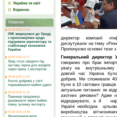
Україна та світ
Корисно
Новини
05.08.2026 16:18
УАК звернулася до Уряду
директор компанії «Ін
з пропозиціями щодо
підтримки агросектору та
дискутували на тему «Рино
стабілізації економіки
Пропонуємо основні тези з 
України
Генеральний директор
05.08.2026 15:27
Уряд готує кредити під
говоримо про брак імпор
заставу зерна для аграріїв
увагу на внутрішньому п
через кризу з експортом
довгий час Україна бул
05.08.2026 13:32
добрив. Ми споживали 40
Азотні добрива у світі
були в 10 світових гравців
подешевшали майже удвічі
актуальне питання: як ві
05.08.2026 11:10
азотних речовин? Адже 
Пшениця продовжує
відроджувати, а й наро
дешевшати через майже
повну зупинку експорту
Україні необхідна цільо
виробництва вітчизняни
05.08.2026 10:48
Укрзалізниця веде