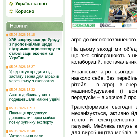
Україна та світ
Корисно
Новини
05.08.2026 16:18
агро до високорозвиненого
УАК звернулася до Уряду
з пропозиціями щодо
На цьому заході ми об’єдн
підтримки агросектору та
стабілізації економіки
що вже співпрацюють з ни
України
колаборацій, постачальникі
05.08.2026 15:27
Українське агро сьогодн
Уряд готує кредити під
заставу зерна для аграріїв
навколо себе, без перебіль
через кризу з експортом
рітейл – в агро), в енер
машинобудуванні (і воно
05.08.2026 13:32
Азотні добрива у світі
передусім – в харчовій пр
подешевшали майже удвічі
Трансформація сьогодні 
05.08.2026 11:10
механізується, активно й
Пшениця продовжує
дешевшати через майже
тепло й електроенергію
повну зупинку експорту
галузей. Меблева галузь в
05.08.2026 10:48
для виробництва меблів, в
Укрзалізниця веде