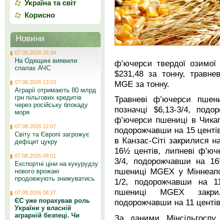
Україна та світ
Корисно
Новини
07.08.2026 16:34
На Одещині виявили
ф’ючерси твердої озимої
спалах АЧС
$231,48 за тонну, травне
07.08.2026 13:03
MGE за тонну.
Аграрії отримають 80 млрд
грн пільгових кредитів
Травневі ф’ючерси пшен
через російську блокаду
позначці $6,13-3/4, под
моря
ф’ючерси пшениці в Чикаго
07.08.2026 12:07
подорожчавши на 15 центі
Світу та Європі загрожує
в Канзас-Сіті закрилися н
дефіцит цукру
16½ центів, липневі ф’юч
07.08.2026 09:01
3/4, подорожчавши на 16
Експортні ціни на кукурудзу
пшениці MGEХ у Міннеапол
нового врожаю
продовжують знижуватись
1/2, подорожчавши на 11
пшениці MGEХ закрил
07.08.2026 08:27
ЄС уже порахував роль
подорожчавши на 11 центів
України у власній
аграрній безпеці. Чи
За даними Мінсільгоспу