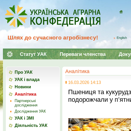
Домой
Шлях до сучасного агробізнесу!
English
Статут УАК
Переваги членства
Доку
Аналітика
Про УАК
УАК і влада
16.03.2026 14:13
Новини
Пшениця та кукурудза
Аналітика
подорожчали у п’ят
Партнерські
дослідження
Дослідження УАК
УАК і ЗМІ
Діяльність УАК