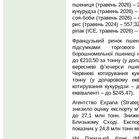
пшениця (травень 2026) – 2
кукурудза (травень 2026) –
соя-боби (травень 2026) – 
рис (травень 2024) – 557,3
ріпак (ICE, травень 2026) –
Французький ринок пшен
підсумками торговог
борошномельної пшениці н
до €210,50 за тонну (у дол
вересневі ф’ючерси пше
Червневі котирування ку
тонну (у доларовому екв
котирування кукурудзи – 
еквіваленті – до $245,47).
Агентство Expana (Strate
знизило оцінку експорту м
до 27,1 млн тонн. Зниже
Близькому Сході. Експ
показник у 24,8 млн тонн м
На Паризькій біржі (М