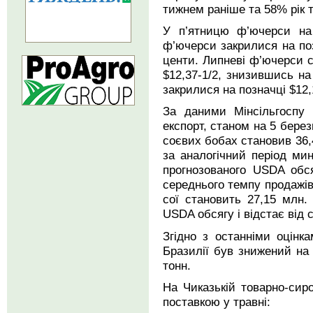
тижнем раніше та 58% рік 
У п’ятницю ф’ючерси на 
ф’ючерси закрилися на поз
центи. Липневі ф’ючерси с
$12,37-1/2, знизившись на
закрилися на позначці $12,
За даними Мінсільгоспу
експорт, станом на 5 берез
соєвих бобах становив 36,
за аналогічний період ми
прогнозованого USDA обся
середнього темпу продажів
сої становить 27,15 млн.
USDA обсягу і відстає від 
Згідно з останніми оцін
Бразилії був знижений на 
тонн.
На Чиказькій товарно-сир
поставкою у травні: