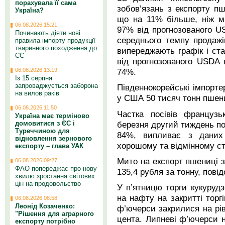
порахувала її сама
зобов’язань з експорту пш
Україна?
що на 11% більше, ніж м
06.08.2026 15:21
97% від прогнозованого US
Починають діяти нові
середнього темпу продаж
правила імпорту продукції
тваринного походження до
випереджають графік і ст
ЄС
від прогнозованого USDA 
74%.
06.08.2026 13:19
Із 15 серпня
запроваджується заборона
Південнокорейські імпорте
на вилов раків
у США 50 тисяч тонн пшен
06.08.2026 11:50
Частка посівів французь
Україна має терміново
березня другий тиждень по
домовитися з ЄС і
Туреччиною для
84%, випливає з даних 
відновлення зернового
хорошому та відмінному ст
експорту – глава УАК
Мито на експорт пшениці з 
06.08.2026 09:27
ФАО попереджає про нову
135,4 рубля за тонну, повід
хвилю зростання світових
цін на продовольство
У п’ятницю торги кукуруд
на нафту на закритті торгі
06.08.2026 08:58
Леонід Козаченко:
ф’ючерси закрилися на рів
"Рішення для аграрного
цента. Липневі ф’ючерси н
експорту потрібно