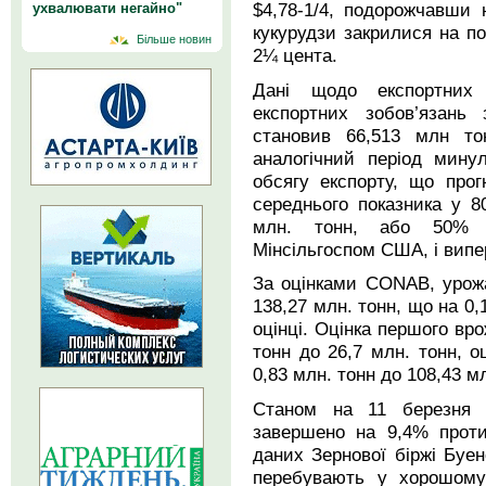
$4,78-1/4, подорожчавши
ухвалювати негайно"
кукурудзи закрилися на по
Більше новин
2¼ цента.
Дані щодо експортних
експортних зобов’язань
становив 66,513 млн т
аналогічний період мину
обсягу експорту, що про
середнього показника у 8
млн. тонн, або 50% в
Мінсільгоспом США, і випе
За оцінками CONAB, урожа
138,27 млн. тонн, що на 0,
оцінці. Оцінка першого вр
тонн до 26,7 млн. тонн, о
0,83 млн. тонн до 108,43 мл
Станом на 11 березня з
завершено на 9,4% проти
даних Зернової біржі Буе
перебувають у хорошому