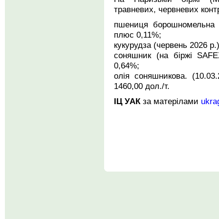
травневих, червневих контр
пшениця борошномельна (
плюс 0,11%;
кукурудза (червень 2026 р.
соняшник (на біржі SAFE
0,64%;
олія соняшникова. (10.0
1460,00 дол./т.
ІЦ УАК
за матерілами
ukra