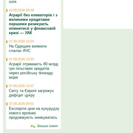
олія
10.08.2026 08:46
Аграрії без елеваторів і з
великими кредитами
першими ризикують
опинитися у фінансовій
кризі — УАК
07.08.2026 16:34
На Одещині виявили
спалах АЧС
07.08.2026 13:03
Аграрії отримають 80 млрд
грн пільгових кредитів
через російську блокаду
моря
07.08.2026 12:07
Світу та Європі загрожує
дефіцит цукру
07.08.2026 09:01
Експортні ціни на кукурудзу
нового врожаю
продовжують знижуватись
Більше новин