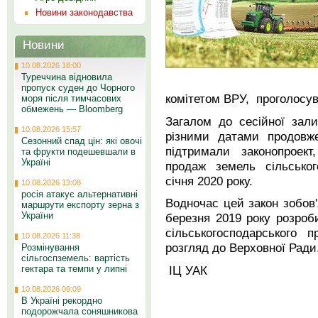
Новини законодавства
Новини
10.08.2026 18:00
Туреччина відновила
пропуск суден до Чорного
комітетом ВРУ, проголосув
моря після тимчасових
обмежень — Bloomberg
Загалом до сесійної зал
10.08.2026 15:57
різними датами продов
Сезонний спад цін: які овочі
підтримали законопроек
та фрукти подешевшали в
Україні
продаж земель сільськог
січня 2020 року.
10.08.2026 13:08
росія атакує альтернативні
Водночас цей закон зобов'я
маршрути експорту зерна з
України
березня 2019 року розроб
сільськогосподарського 
10.08.2026 11:38
розгляд до Верховної Ра
Розмінування
сільгоспземель: вартість
ІЦ УАК
гектара та темпи у липні
10.08.2026 09:09
В Україні рекордно
подорожчала соняшникова