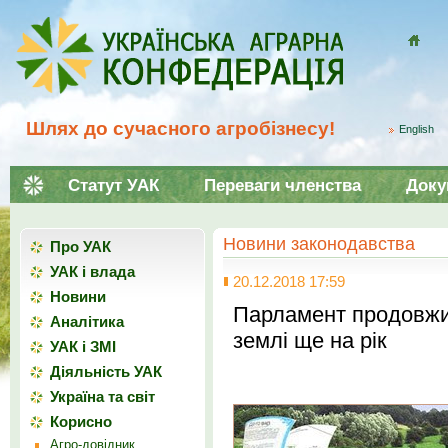
Домой
Шлях до сучасного агробізнесу!
English
Статут УАК
Переваги членства
Доку
Новини законодавства
Про УАК
УАК і влада
20.12.2018 17:59
Новини
Парламент продовжи
Аналітика
землі ще на рік
УАК і ЗМІ
Діяльність УАК
Україна та світ
Корисно
Агро-довідник