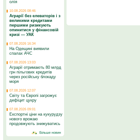
олія
10.08.2026 08:46
Аграрії без елеваторів і з
великими кредитами
першими ризикують
опинитися у фінансовій
кризі — УАК
07.08.2026 16:34
На Одещині виявили
спалах АЧС
07.08.2026 13:03
Аграрії отримають 80 млрд
грн пільгових кредитів
через російську блокаду
моря
07.08.2026 12:07
Світу та Європі загрожує
дефіцит цукру
07.08.2026 09:01
Експортні ціни на кукурудзу
нового врожаю
продовжують знижуватись
Більше новин