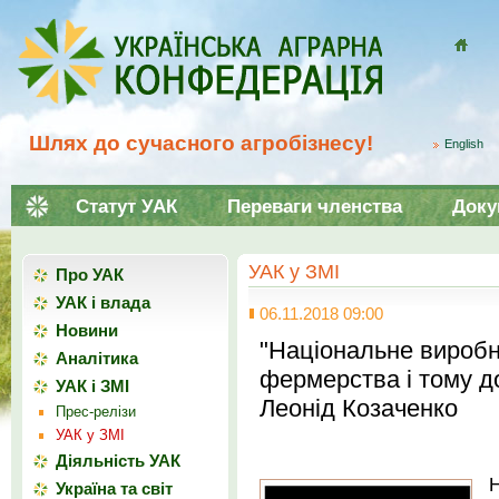
Домой
Шлях до сучасного агробізнесу!
English
Статут УАК
Переваги членства
Доку
УАК у ЗМІ
Про УАК
УАК і влада
06.11.2018 09:00
Новини
"Національне вироб
Аналітика
фермерства і тому д
УАК і ЗМІ
Леонід Козаченко
Прес-релізи
УАК у ЗМІ
Діяльність УАК
Україна та світ