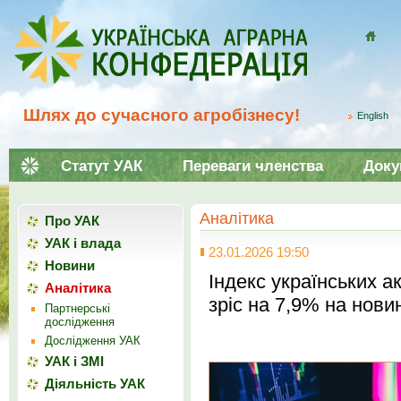
Домой
Шлях до сучасного агробізнесу!
English
Статут УАК
Переваги членства
Доку
Аналітика
Про УАК
УАК і влада
23.01.2026 19:50
Новини
Індекс українських а
Аналітика
зріс на 7,9% на нови
Партнерські
дослідження
Дослідження УАК
УАК і ЗМІ
Діяльність УАК