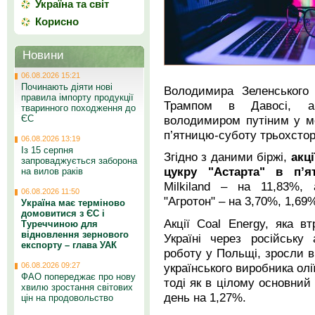
Україна та світ
Корисно
Новини
06.08.2026 15:21
Починають діяти нові
Володимира Зеленськог
правила імпорту продукції
Трампом в Давосі, ам
тваринного походження до
ЄС
володимиром путіним у мо
п’ятницю-суботу трьохстор
06.08.2026 13:19
Із 15 серпня
Згідно з даними біржі,
акц
запроваджується заборона
цукру "Астарта" в п’
на вилов раків
Milkiland – на 11,83%, 
06.08.2026 11:50
"Агротон" – на 3,70%, 1,69
Україна має терміново
домовитися з ЄС і
Акції Coal Energy, яка вт
Туреччиною для
відновлення зернового
Україні через російську
експорту – глава УАК
роботу у Польщі, зросли в 
українського виробника олі
06.08.2026 09:27
ФАО попереджає про нову
тоді як в цілому основний
хвилю зростання світових
день на 1,27%.
цін на продовольство