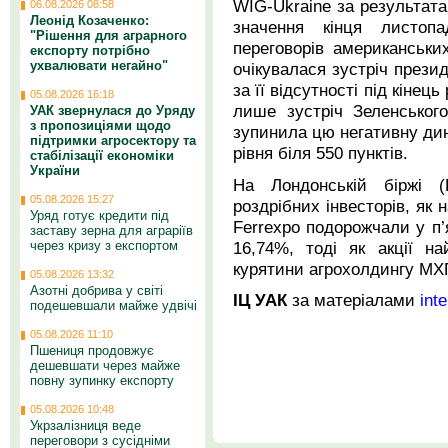
WIG-Ukraine за результата
06.08.2026 08:58
Леонід Козаченко:
значення кінця листоп
"Рішення для аграрного
переговорів американськи
експорту потрібно
ухвалювати негайно"
очікувалася зустріч прези
за її відсутності під кінець
05.08.2026 16:18
лише зустріч Зеленськог
УАК звернулася до Уряду
з пропозиціями щодо
зупинила цю негативну дин
підтримки агросектору та
рівня біля 550 пунктів.
стабілізації економіки
України
На Лондонській біржі 
05.08.2026 15:27
роздрібних інвесторів, як 
Уряд готує кредити під
Ferrexpo подорожчали у п’
заставу зерна для аграріїв
16,74%, тоді як акції на
через кризу з експортом
курятини агрохолдингу МХП
05.08.2026 13:32
Азотні добрива у світі
ІЦ УАК
за матеріалами
inte
подешевшали майже удвічі
05.08.2026 11:10
Пшениця продовжує
дешевшати через майже
повну зупинку експорту
05.08.2026 10:48
Укрзалізниця веде
переговори з сусідніми