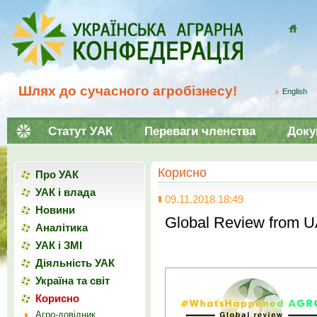
Домой
Шлях до сучасного агробізнесу!
English
Статут УАК
Переваги членства
Доку
Корисно
Про УАК
УАК і влада
09.11.2018 18:49
Новини
Global Review from 
Аналітика
УАК і ЗМІ
Діяльність УАК
Україна та світ
Корисно
Агро-довідник