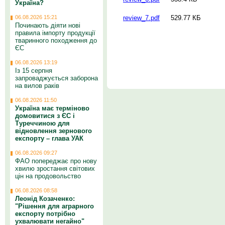
Україна?
review_7.pdf
529.77 КБ
06.08.2026 15:21
Починають діяти нові
правила імпорту продукції
тваринного походження до
ЄС
06.08.2026 13:19
Із 15 серпня
запроваджується заборона
на вилов раків
06.08.2026 11:50
Україна має терміново
домовитися з ЄС і
Туреччиною для
відновлення зернового
експорту – глава УАК
06.08.2026 09:27
ФАО попереджає про нову
хвилю зростання світових
цін на продовольство
06.08.2026 08:58
Леонід Козаченко:
"Рішення для аграрного
експорту потрібно
ухвалювати негайно"