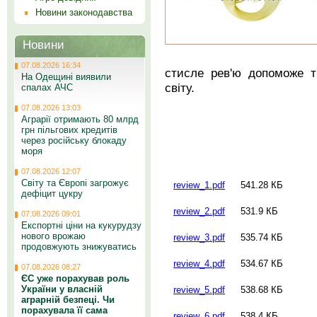
Новини законодавства
Новини
07.08.2026 16:34
стисле рев'ю допоможе т
На Одещині виявили
світу.
спалах АЧС
07.08.2026 13:03
Аграрії отримають 80 млрд
грн пільгових кредитів
через російську блокаду
моря
07.08.2026 12:07
Світу та Європі загрожує
review_1.pdf
541.28 КБ
дефіцит цукру
review_2.pdf
531.9 КБ
07.08.2026 09:01
Експортні ціни на кукурудзу
нового врожаю
review_3.pdf
535.74 КБ
продовжують знижуватись
review_4.pdf
534.67 КБ
07.08.2026 08:27
ЄС уже порахував роль
України у власній
review_5.pdf
538.68 КБ
аграрній безпеці. Чи
порахувала її сама
review_6.pdf
538.4 КБ