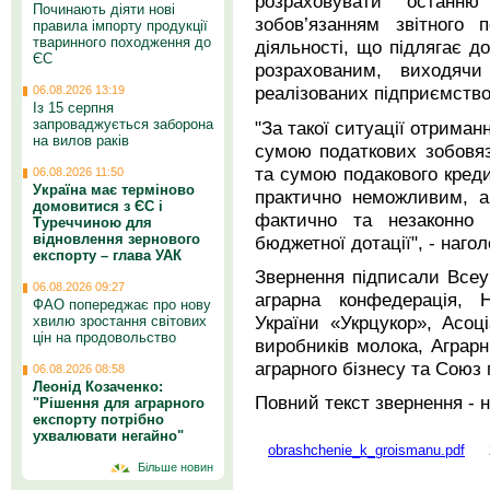
розраховувати останн
Починають діяти нові
зобов’язанням звітного 
правила імпорту продукції
тваринного походження до
діяльності, що підлягає д
ЄС
розрахованим, виходячи
реалізованих підприємство
06.08.2026 13:19
Із 15 серпня
запроваджується заборона
"За такої ситуації отриман
на вилов раків
сумою податкових зобовяза
та сумою подакового кредит
06.08.2026 11:50
Україна має терміново
практично неможливим, а
домовитися з ЄС і
фактично та незаконно 
Туреччиною для
відновлення зернового
бюджетної дотації", - нагол
експорту – глава УАК
Звернення підписали Всеук
06.08.2026 09:27
аграрна конфедерація, Н
ФАО попереджає про нову
України «Укрцукор», Асоці
хвилю зростання світових
цін на продовольство
виробників молока, Аграрн
аграрного бізнесу та Союз 
06.08.2026 08:58
Леонід Козаченко:
Повний текст звернення - н
"Рішення для аграрного
експорту потрібно
ухвалювати негайно"
obrashchenie_k_groismanu.pdf
Більше новин