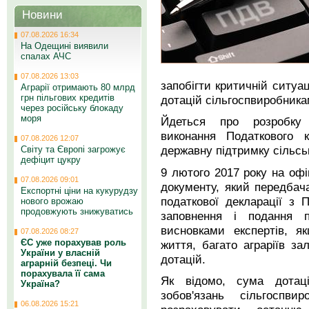
Новини
07.08.2026 16:34
На Одещині виявили
спалах АЧС
07.08.2026 13:03
запобігти критичній ситуа
Аграрії отримають 80 млрд
грн пільгових кредитів
дотацій сільгоспвиробника
через російську блокаду
моря
Йдеться про розробку 
виконання Податкового 
07.08.2026 12:07
державну підтримку сільськ
Світу та Європі загрожує
дефіцит цукру
9 лютого 2017 року на оф
07.08.2026 09:01
документу, який передба
Експортні ціни на кукурудзу
податкової декларації з
нового врожаю
продовжують знижуватись
заповнення і подання п
висновками експертів, я
07.08.2026 08:27
ЄС уже порахував роль
життя, багато аграріїв з
України у власній
дотацій.
аграрній безпеці. Чи
порахувала її сама
Як відомо, сума дотаці
Україна?
зобов'язань сільгоспв
06.08.2026 15:21