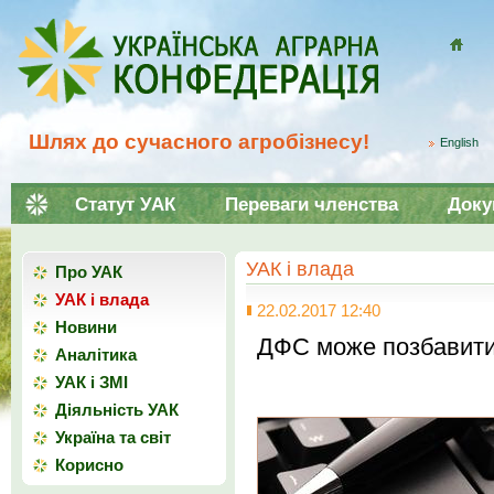
Домой
Шлях до сучасного агробізнесу!
English
Статут УАК
Переваги членства
Доку
УАК і влада
Про УАК
УАК і влада
22.02.2017 12:40
Новини
ДФС може позбавити 
Аналітика
УАК і ЗМІ
Діяльність УАК
Україна та світ
Корисно