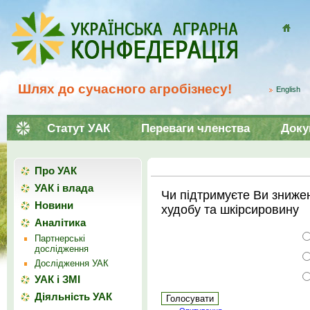
Домой
Шлях до сучасного агробізнесу!
English
Статут УАК
Переваги членства
Доку
Про УАК
УАК і влада
Чи підтримуєте Ви зниже
Новини
худобу та шкірсировину
Аналітика
Партнерські
дослідження
Дослідження УАК
УАК і ЗМІ
Діяльність УАК