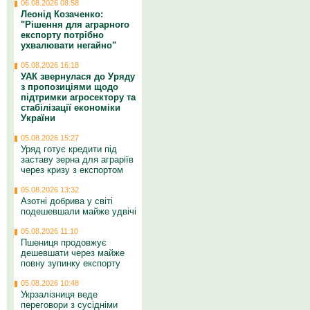
06.08.2026 08:58
Леонід Козаченко:
"Рішення для аграрного
експорту потрібно
ухвалювати негайно"
05.08.2026 16:18
УАК звернулася до Уряду
з пропозиціями щодо
підтримки агросектору та
стабілізації економіки
України
05.08.2026 15:27
Уряд готує кредити під
заставу зерна для аграріїв
через кризу з експортом
05.08.2026 13:32
Азотні добрива у світі
подешевшали майже удвічі
05.08.2026 11:10
Пшениця продовжує
дешевшати через майже
повну зупинку експорту
05.08.2026 10:48
Укрзалізниця веде
переговори з сусідніми