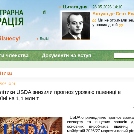
Цитата дня
28.05.2026 14:10
Антуан де Сент-Ек
Домой
Ми не отримали зем
у наших дітей
ізнесу!
English
ги членства
Документи на вступ
ітика
2026 13:01
літики USDA знизили прогноз урожаю пшениці в
їні на 1,1 млн т
USDA оприлюднило прогноз врожа
експорту та кінцевих запасів д
основних виробників пшениці 
майбутній 2026/27 маркетинговий рік