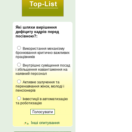
Які шляхи вирішення
дефіциту кадрів перед
посівною?:
Використання механізму
бронювання критично важливих
працівників
Внутрішнє суміщення посад
і збільшення навантаження на
наявний персонал
Активне залучення та
перенавчання жінок, молоді і
пенсіонерів
Інвестиції в автоматизацію
та роботизацію
Інші опитування