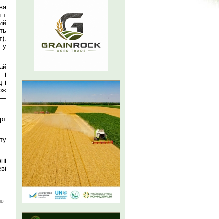
ва
 т
вий
ть
).
 у
ай
 і
 і
ож
и —
орт
ту
ні
еві
ів