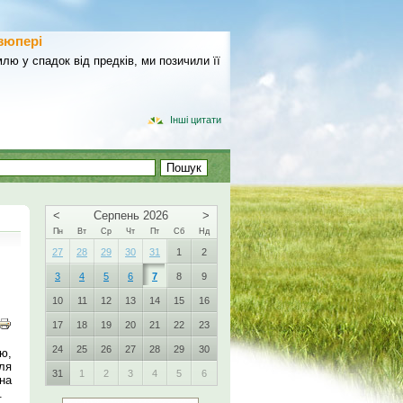
зюпері
лю у спадок від предків, ми позичили її
Інші цитати
<
Серпень 2026
>
Пн
Вт
Ср
Чт
Пт
Сб
Нд
27
28
29
30
31
1
2
3
4
5
6
7
8
9
10
11
12
13
14
15
16
17
18
19
20
21
22
23
24
25
26
27
28
29
30
ю,
ля
31
1
2
3
4
5
6
на
.