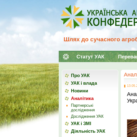
Шлях до сучасного агроб
Статут УАК
Перева
Анал
Про УАК
УАК і влада
13.05.
Новини
Ана
Аналітика
Укра
Партнерські
дослідження
Дослідження УАК
УАК і ЗМІ
Діяльність УАК