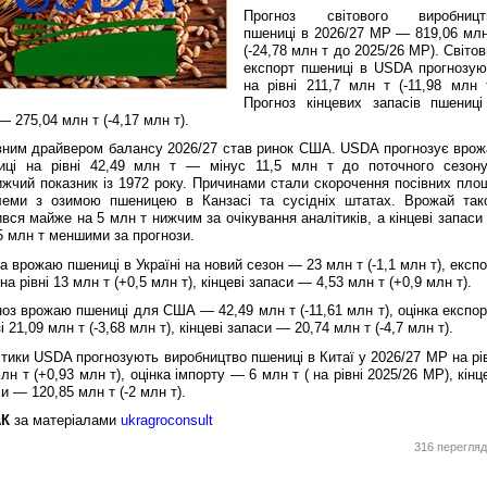
Прогноз світового виробницт
пшениці в 2026/27 МР — 819,06 млн
(-24,78 млн т до 2025/26 МР). Світо
експорт пшениці в USDA прогнозую
на рівні 211,7 млн т (-11,98 млн т
Прогноз кінцевих запасів пшениці
 — 275,04 млн т (-4,17 млн т).
вним драйвером балансу 2026/27 став ринок США. USDA прогнозує врож
иці на рівні 42,49 млн т — мінус 11,5 млн т до поточного сезону
жчий показник із 1972 року. Причинами стали скорочення посівних площ
леми з озимою пшеницею в Канзасі та сусідніх штатах. Врожай так
вся майже на 5 млн т нижчим за очікування аналітиків, а кінцеві запас
5 млн т меншими за прогнози.
а врожаю пшениці в Україні на новий сезон — 23 млн т (-1,1 млн т), експ
на рівні 13 млн т (+0,5 млн т), кінцеві запаси — 4,53 млн т (+0,9 млн т).
оз врожаю пшениці для США — 42,49 млн т (-11,61 млн т), оцінка експор
і 21,09 млн т (-3,68 млн т), кінцеві запаси — 20,74 млн т (-4,7 млн т).
тики USDA прогнозують виробництво пшениці в Китаї у 2026/27 МР на рів
лн т (+0,93 млн т), оцінка імпорту — 6 млн т ( на рівні 2025/26 МР), кінц
и — 120,85 млн т (-2 млн т).
АК
за матеріалами
ukragroconsult
316 перегляд