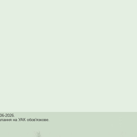
06-2026.
илання на УАК обов'язкове.