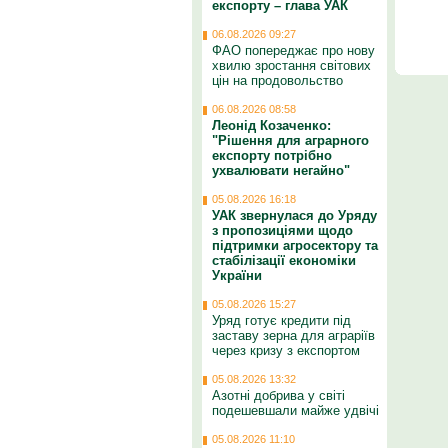
експорту – глава УАК
06.08.2026 09:27
ФАО попереджає про нову
хвилю зростання світових
цін на продовольство
06.08.2026 08:58
Леонід Козаченко:
"Рішення для аграрного
експорту потрібно
ухвалювати негайно"
05.08.2026 16:18
УАК звернулася до Уряду
з пропозиціями щодо
підтримки агросектору та
стабілізації економіки
України
05.08.2026 15:27
Уряд готує кредити під
заставу зерна для аграріїв
через кризу з експортом
05.08.2026 13:32
Азотні добрива у світі
подешевшали майже удвічі
05.08.2026 11:10