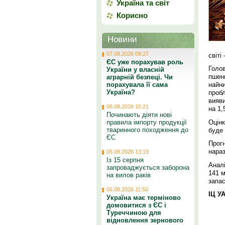
Україна та світ
Корисно
Новини
07.08.2026 08:27
світі
ЄС уже порахував роль
Голо
України у власній
пшен
аграрній безпеці. Чи
порахувала її сама
найни
Україна?
проб
вияви
06.08.2026 15:21
на 1,
Починають діяти нові
Оцінк
правила імпорту продукції
тваринного походження до
буде 
ЄС
Прогн
нараз
06.08.2026 13:19
Із 15 серпня
Аналі
запроваджується заборона
141 м
на вилов раків
запас
06.08.2026 11:50
ІЦ У
Україна має терміново
домовитися з ЄС і
Туреччиною для
відновлення зернового