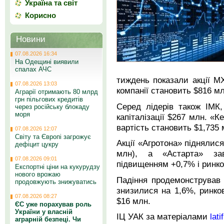
Україна та світ
Корисно
Новини
07.08.2026 16:34
На Одещині виявили
спалах АЧС
тиждень показали акції М
07.08.2026 13:03
компанії становить $816 мл
Аграрії отримають 80 млрд
грн пільгових кредитів
Серед лідерів також ІМК,
через російську блокаду
моря
капіталізації $267 млн. «К
вартість становить $1,735 
07.08.2026 12:07
Світу та Європі загрожує
Акції «Агротона» піднялися
дефіцит цукру
млн), а «Астарта» за
07.08.2026 09:01
підвищенням +0,7% і ринко
Експортні ціни на кукурудзу
нового врожаю
Падіння продемонстрував
продовжують знижуватись
знизилися на 1,6%, ринков
07.08.2026 08:27
$16 млн.
ЄС уже порахував роль
України у власній
ІЦ УАК за матеріалами
lati
аграрній безпеці. Чи