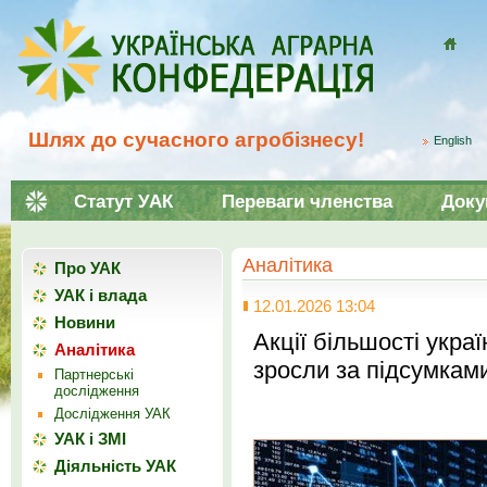
Домой
Шлях до сучасного агробізнесу!
English
Статут УАК
Переваги членства
Доку
Аналітика
Про УАК
УАК і влада
12.01.2026 13:04
Новини
Акції більшості укра
Аналітика
зросли за підсумкам
Партнерські
дослідження
Дослідження УАК
УАК і ЗМІ
Діяльність УАК