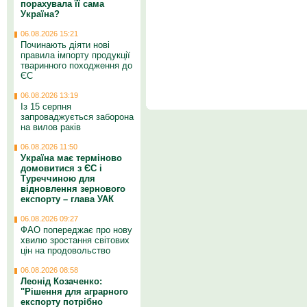
порахувала її сама
Україна?
06.08.2026 15:21
Починають діяти нові
правила імпорту продукції
тваринного походження до
ЄС
06.08.2026 13:19
Із 15 серпня
запроваджується заборона
на вилов раків
06.08.2026 11:50
Україна має терміново
домовитися з ЄС і
Туреччиною для
відновлення зернового
експорту – глава УАК
06.08.2026 09:27
ФАО попереджає про нову
хвилю зростання світових
цін на продовольство
06.08.2026 08:58
Леонід Козаченко:
"Рішення для аграрного
експорту потрібно