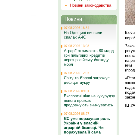
Новини законодавства
Новини
07.08.2026 16:34
На Одещині виявили
Кабі
спалах АЧС
виро
Зако
07.08.2026 13:03
регу
Аграрії отримають 80 млрд
грн пільгових кредитів
поста
через російську блокаду
на ри
моря
ним 
(прод
07.08.2026 12:07
Світу та Європі загрожує
«Реал
дефіцит цукру
закон
надас
07.08.2026 09:01
пода
Експортні ціни на кукурудзу
закон
нового врожаю
продовжують знижуватись
ІЦ У
07.08.2026 08:27
ЄС уже порахував роль
України у власній
аграрній безпеці. Чи
порахувала її сама