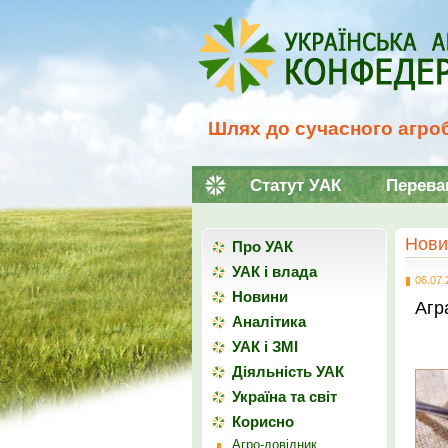
Шлях до сучасного агроб
Статут УАК
Перева
Нови
Про УАК
УАК і влада
06.07.
Новини
Агр
Аналітика
УАК і ЗМІ
Діяльність УАК
Україна та світ
Корисно
Агро-довідник