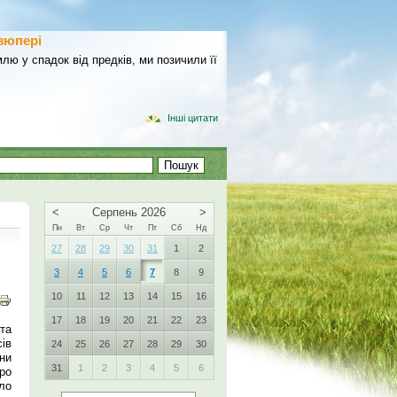
зюпері
лю у спадок від предків, ми позичили її
Інші цитати
<
Серпень 2026
>
Пн
Вт
Ср
Чт
Пт
Сб
Нд
27
28
29
30
31
1
2
3
4
5
6
7
8
9
10
11
12
13
14
15
16
17
18
19
20
21
22
23
 та
ів
24
25
26
27
28
29
30
ни
31
1
2
3
4
5
6
ро
ло