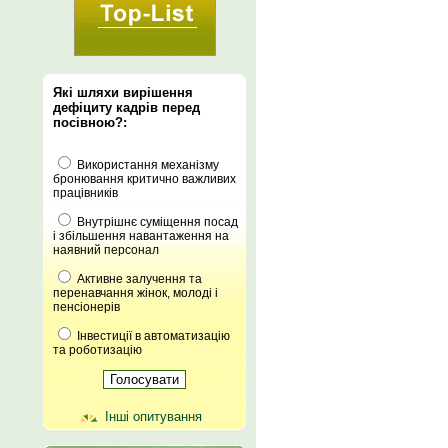
Які шляхи вирішення
дефіциту кадрів перед
посівною?:
Використання механізму
бронювання критично важливих
працівників
Внутрішнє суміщення посад
і збільшення навантаження на
наявний персонал
Активне залучення та
перенавчання жінок, молоді і
пенсіонерів
Інвестиції в автоматизацію
та роботизацію
Інші опитування