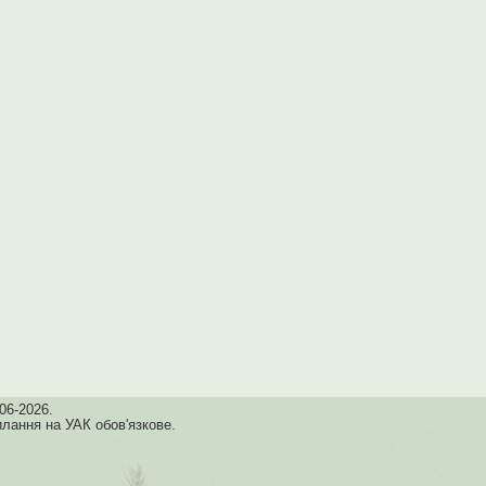
06-2026.
илання на УАК обов'язкове.