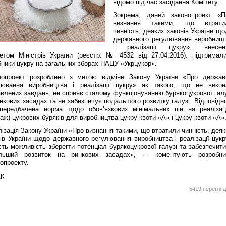
відомо під час засідання Комітету.
Зокрема, даний законопроект «П
визнання такими, що втрати
чинність, деяких законів України щ
державного регулювання виробницт
і реалізації цукру», внесен
нетом Міністрів України (реєстр. № 4532 від 27.04.2016). підтримали
бники цукру на загальних зборах НАЦУ «Укрцукор».
нопроект розроблено з метою відміни Закону України «Про держав
лювання виробництва і реалізації цукру» як такого, що не викон
влених завдань, не сприяє сталому функціонуванню бурякоцукрової галу
нкових засадах та не забезпечує подальшого розвитку галузі. Відповідн
передбачена норма щодо обов’язкових мінімальних цін на реалізац
аж) цукрових буряків для виробництва цукру квоти «А» і цукру квоти «А»
ізація Закону України «Про визнання такими, що втратили чинність, дея
ів України щодо державного регулювання виробництва і реалізації цукр
ть можливість зберегти потенціал бурякоцукрової галузі та забезпечити
льший розвиток на ринкових засадах», — коментують розробни
опроекту.
АК
5419 перегляд