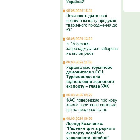
Україна?
06.08.2026 15:21
Починають діяти нові
правила імпорту продукції
тваринного походження до
ЄС
06.08.2026 13:19
Із 15 серпня
запроваджується заборона
на вилов раків
06.08.2026 11:50
Україна має терміново
домовитися з ЄС і
Туреччиною для
відновлення зернового
експорту – глава УАК
06.08.2026 09:27
ФАО попереджає про нову
хвилю зростання світових
цін на продовольство
06.08.2026 08:58
Леонід Козаченко:
"Рішення для аграрного
експорту потрібно
ухвалювати негайно"