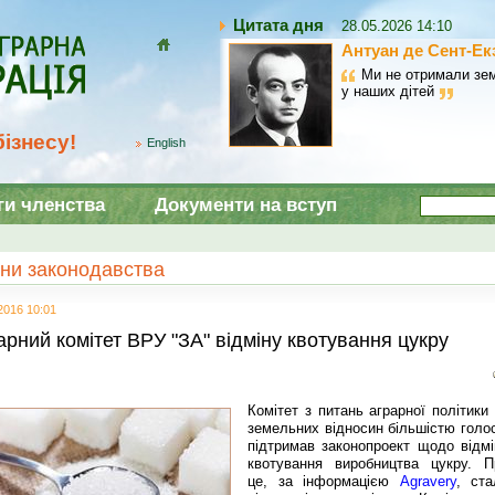
Цитата дня
28.05.2026 14:10
Антуан де Сент-Ек
Домой
Ми не отримали зем
у наших дітей
ізнесу!
English
ги членства
Документи на вступ
ни законодавства
2016 10:01
арний комітет ВРУ "ЗА" відміну квотування цукру
Комітет з питань аграрної політики
земельних відносин більшістю голос
підтримав законопроект щодо відмі
квотування виробництва цукру. П
це, за інформацією
Agravery
, ста