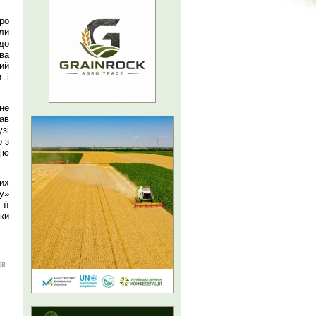
ро
ли
одо
ва
ий
 і
не
ав
зі
о з
ію
.
ких
у»
 її
ки
ів