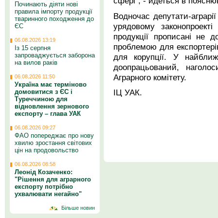
сфері", - йдеться в поясню
Починають діяти нові
правила імпорту продукції
Водночас депутати-аграрі
тваринного походження до
урядовому законопроекті
ЄС
продукції прописані не 
06.08.2026 13:19
проблемою для експортерів
Із 15 серпня
запроваджується заборона
для корупції. У найбли
на вилов раків
доопрацьований, наголос
Аграрного комітету.
06.08.2026 11:50
Україна має терміново
ІЦ УАК.
домовитися з ЄС і
Туреччиною для
відновлення зернового
експорту – глава УАК
06.08.2026 09:27
ФАО попереджає про нову
хвилю зростання світових
цін на продовольство
06.08.2026 08:58
Леонід Козаченко:
"Рішення для аграрного
експорту потрібно
ухвалювати негайно"
Більше новин