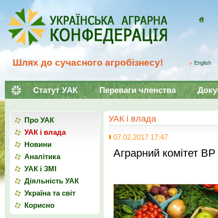
Домой
Шлях до сучасного агробізнесу!
English
Статут УАК
Переваги членства
Доку
УАК і влада
Про УАК
УАК і влада
07.02.2017 17:47
Новини
Аграрний комітет ВР 
Аналітика
УАК і ЗМІ
Діяльність УАК
Україна та світ
Корисно