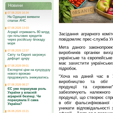
Новини
07.08.2026 16:34
На Одещині виявили
спалах АЧС
07.08.2026 13:03
Аграрії отримають 80 млрд
Засідання аграрного коміт
грн пільгових кредитів
повідомляє прес-служба У
через російську блокаду
моря
Мета даного законопроек
07.08.2026 12:07
виробників органіки вих
Світу та Європі загрожує
українське та європейське
дефіцит цукру
має захистити українських
07.08.2026 09:01
підробок.
Експортні ціни на кукурудзу
нового врожаю
"Хоча на даний час в У
продовжують знижуватись
виробництво та обіг ор
07.08.2026 08:27
продукції та сировин
ЄС уже порахував роль
забезпечують належного 
України у власній
аграрній безпеці. Чи
продукції, що створює сп
порахувала її сама
в обіг фальсифікованої 
Україна?
уникати відповідальності
06.08.2026 15:21