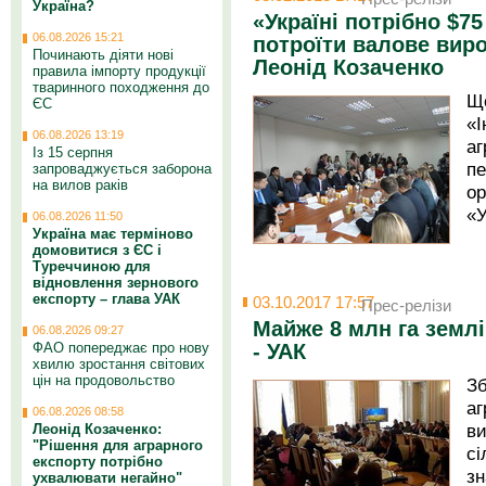
Україна?
«Україні потрібно $7
06.08.2026 15:21
потроїти валове виро
Починають діяти нові
Леонід Козаченко
правила імпорту продукції
тваринного походження до
Щ
ЄС
«
06.08.2026 13:19
а
Із 15 серпня
п
запроваджується заборона
на вилов раків
о
«У
06.08.2026 11:50
Україна має терміново
домовитися з ЄС і
Туреччиною для
відновлення зернового
експорту – глава УАК
03.10.2017 17:57
Прес-релізи
Майже 8 млн га земл
06.08.2026 09:27
- УАК
ФАО попереджає про нову
хвилю зростання світових
цін на продовольство
З
а
06.08.2026 08:58
в
Леонід Козаченко:
"Рішення для аграрного
с
експорту потрібно
зн
ухвалювати негайно"