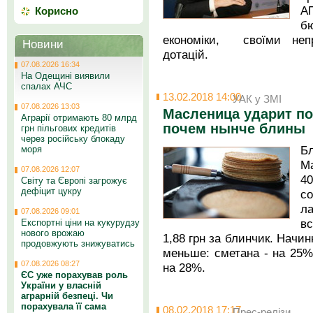
А
Корисно
б
економіки, своїми неп
Новини
дотацій.
07.08.2026 16:34
На Одещині виявили
спалах АЧС
13.02.2018 14:00
УАК у ЗМІ
07.08.2026 13:03
Масленица ударит по
Аграрії отримають 80 млрд
почем нынче блины
грн пільгових кредитів
через російську блокаду
Бл
моря
М
07.08.2026 12:07
4
Світу та Європі загрожує
дефіцит цукру
с
л
07.08.2026 09:01
вс
Експортні ціни на кукурудзу
нового врожаю
1,88 грн за блинчик. Начи
продовжують знижуватись
меньше: сметана - на 25%
07.08.2026 08:27
на 28%.
ЄС уже порахував роль
України у власній
аграрній безпеці. Чи
порахувала її сама
08.02.2018 17:17
Прес-релізи