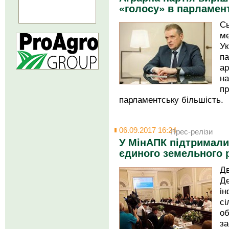
«голосу» в парламен
С
м
Ук
п
а
н
п
парламентську більшість.
06.09.2017 16:24
Прес-релізи
У МінАПК підтримали
єдиного земельного 
Д
Д
і
с
об
за