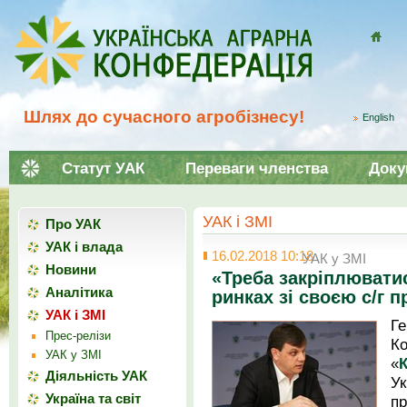
Домой
Шлях до сучасного агробізнесу!
English
Статут УАК
Переваги членства
Доку
УАК і ЗМІ
Про УАК
УАК і влада
16.02.2018 10:18
УАК у ЗМІ
Новини
«Треба закріплювати
Аналітика
ринках зі своєю с/г 
УАК і ЗМІ
Г
Прес-релізи
Ко
УАК у ЗМІ
«
Діяльність УАК
Ук
Україна та світ
п