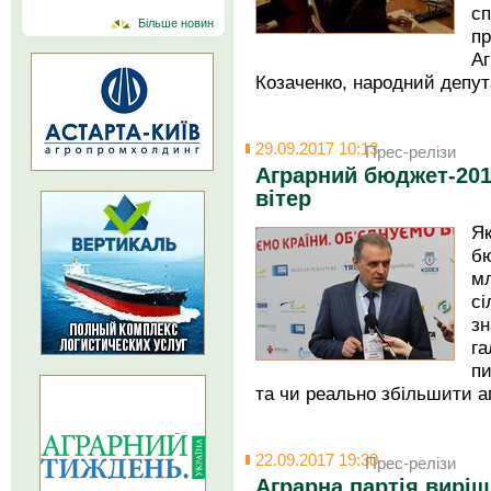
с
Більше новин
п
Аг
Козаченко, народний депут
29.09.2017 10:13
Прес-релізи
Аграрний бюджет-2018
вітер
Я
бю
мл
с
зн
га
пи
та чи реально збільшити 
22.09.2017 19:30
Прес-релізи
Аграрна партія вирі