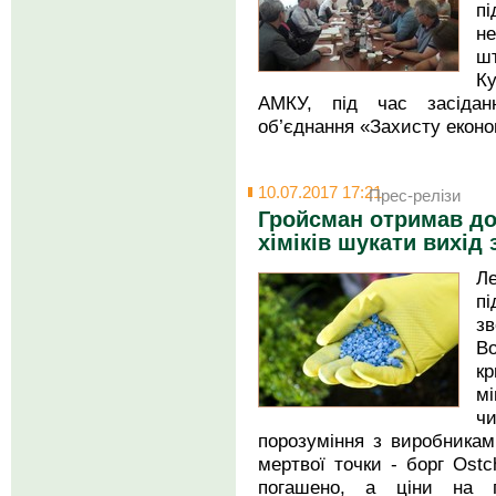
п
н
шт
Ку
АМКУ, під час засіданн
об’єднання «Захисту економ
10.07.2017 17:21
Прес-релізи
Гройсман отримав до
хіміків шукати вихід 
Л
пі
зв
В
к
мі
ч
порозуміння з виробникам
мертвої точки - борг Ost
погашено, а ціни на п