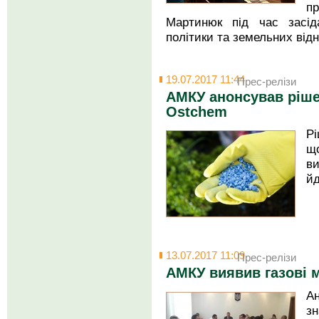
п
Мартинюк під час засід
політики та земельних відн
19.07.2017 11:44
Прес-релізи
АМКУ анонсував ріш
Ostchem
Р
щ
в
йд
13.07.2017 11:09
Прес-релізи
АМКУ виявив газові м
А
з