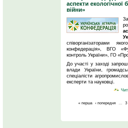
аспекти екологічної 
війни»
З
р
а
У
співорганізаторами як
конфедерація», ВГО «Фу
контроль України», ГО «Пр
До участі у заході запрош
влади України, громадсь
спеціалісти агропромислов
експерти та науковці.
Чит
« перша
‹ попередня
…
3