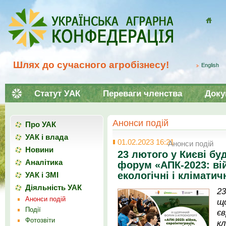
Домой
Шлях до сучасного агробізнесу!
English
Статут УАК
Переваги членства
Доку
Анонси подій
Про УАК
УАК і влада
01.02.2023 16:21
Анонси подій
Новини
23 лютого у Києві бу
Аналітика
форум «АПК-2023: вій
екологічні і кліматич
УАК і ЗМІ
Діяльність УАК
23
Анонси подій
щ
Події
є
Фотозвіти
к