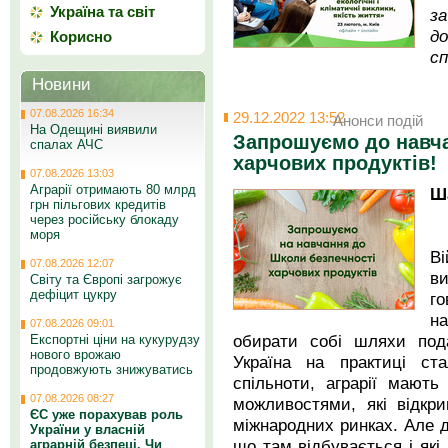
Україна та світ
за
до
Корисно
сп
Новини
07.08.2026 16:34
29.12.2022 13:52
Анонси подій
На Одещині виявили
Запрошуємо до навча
спалах АЧС
харчових продуктів!
07.08.2026 13:03
Аграрії отримають 80 млрд
Ш
грн пільгових кредитів
через російську блокаду
моря
В
07.08.2026 12:07
в
Світу та Європі загрожує
дефіцит цукру
г
н
07.08.2026 09:01
обирати собі шляхи пода
Експортні ціни на кукурудзу
нового врожаю
Україна на практиці ст
продовжують знижуватись
спільноти, аграрії мают
07.08.2026 08:27
можливостями, які відкр
ЄС уже порахував роль
міжнародних ринках. Але д
України у власній
що там відбувається і які
аграрній безпеці. Чи