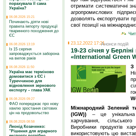
порахувала її сама
отримати систематичні зна
Україна?
агропромислових підпри
06.08.2026 15:21
дозволять експортувати пр
Починають діяти нові
свої позиції на міжнародни
правила імпорту продукції
тваринного походження до
Чит
ЄС
23.12.2022 17:21
Анонси подій
06.08.2026 13:19
Із 15 серпня
19-23 січня у Берлін
запроваджується заборона
«International Green 
на вилов раків
З
06.08.2026 11:50
Україна має терміново
Ні
домовитися з ЄС і
п
Туреччиною для
сі
відновлення зернового
експорту – глава УАК
г
W
06.08.2026 09:27
ФАО попереджає про нову
Міжнародний Зелений ти
хвилю зростання світових
цін на продовольство
(IGW))
– це унікальна 
харчування, сільськог
06.08.2026 08:58
Виробники продуктів хар
Леонід Козаченко:
"Рішення для аграрного
використовують цю вистав
експорту потрібно