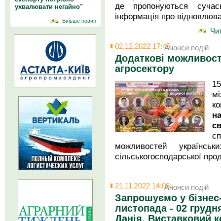
де пропонуються сучас
ухвалювати негайно"
інформація про відновлюва
Більше новин
Чит
02.12.2022 17:45
Анонси подій
Додаткові можливост
агросектору
1
м
к
н
с
с
можливостей українськ
сільськогосподарської прод
21.11.2022 14:03
Анонси подій
Запрошуємо у бізнес-
листопада - 02 грудня
Данія, Виставковий 