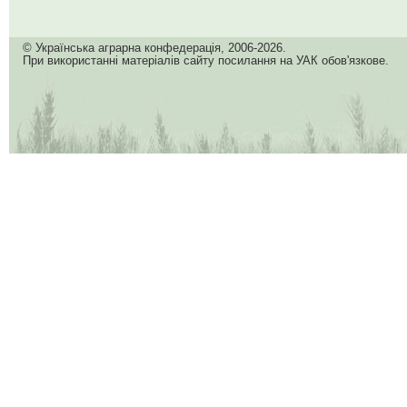
© Українська аграрна конфедерація, 2006-2026.
При використанні матеріалів сайту посилання на УАК обов'язкове.