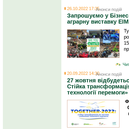
26.10.2022 17:35
Анонси подій
Запрошуємо у Бізнес 
аграрну виставку EIM
Ту
р
15
пр
Чит
20.09.2022 14:30
Анонси подій
27 жовтня відбудеть
Стійка трансформаці
технології перемоги»
Ф