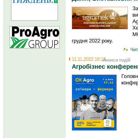
З
в
Ag
Хе
MC
грудня 2022 року.
Чит
11.11.2022 16:13
Анонси подій
Агробізнес конферен
Головн
конфер