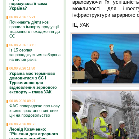
враховуючи їх успішніст
порахувала її сама
можливості для інвес
Україна?
інфраструктури аграрного с
06.08.2026 15:21
Починають діяти нові
ІЦ УАК
правила імпорту продукції
тваринного походження до
ЄС
06.08.2026 13:19
Із 15 серпня
запроваджується заборона
на вилов раків
06.08.2026 11:50
Україна має терміново
домовитися з ЄС і
Туреччиною для
відновлення зернового
експорту – глава УАК
06.08.2026 09:27
ФАО попереджає про нову
хвилю зростання світових
цін на продовольство
06.08.2026 08:58
Леонід Козаченко:
"Рішення для аграрного
експорту потрібно