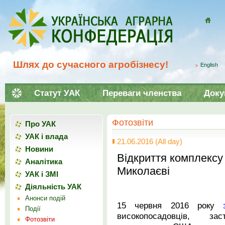
Домой
Шлях до сучасного агробізнесу!
English
Статут УАК
Переваги членства
Доку
Фотозвіти
Про УАК
УАК і влада
21.06.2016 (All day)
Новини
Відкриття комплексу 
Аналітика
Миколаєві
УАК і ЗМІ
Діяльність УАК
Анонси подій
15 червня 2016 року
Події
високопосадовців, за
Фотозвіти