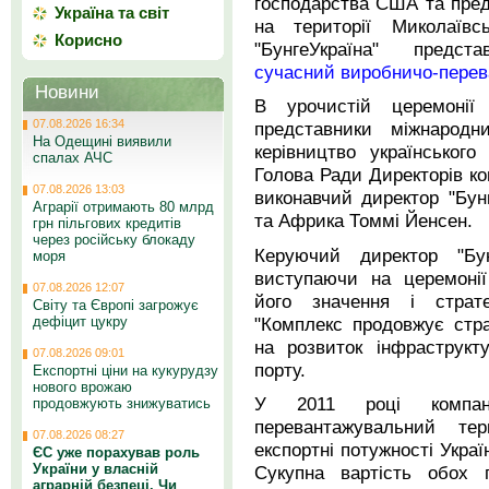
господарства США та пред
Україна та світ
на території Миколаївс
Корисно
"БунгеУкраїна" предста
сучасний виробничо-перев
Новини
В урочистій церемонії
07.08.2026 16:34
представники міжнародн
На Одещині виявили
керівництво українського
спалах АЧС
Голова Ради Директорів ко
07.08.2026 13:03
виконавчий директор "Бун
Аграрії отримають 80 млрд
та Африка Томмі Йенсен.
грн пільгових кредитів
через російську блокаду
Керуючий директор "Бу
моря
виступаючи на церемонії
07.08.2026 12:07
його значення і страте
Світу та Європі загрожує
"Комплекс продовжує стра
дефіцит цукру
на розвиток інфраструкт
07.08.2026 09:01
порту.
Експортні ціни на кукурудзу
нового врожаю
У 2011 році компан
продовжують знижуватись
перевантажувальний те
07.08.2026 08:27
експортні потужності Украї
ЄС уже порахував роль
України у власній
Сукупна вартість обох 
аграрній безпеці. Чи