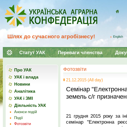
Домой
Шлях до сучасного агробізнесу!
English
Статут УАК
Переваги членства
Доку
Фотозвіти
Про УАК
УАК і влада
21.12.2015 (All day)
Новини
Семінар "Електронна
Аналітика
земель с/г призначен
УАК і ЗМІ
Діяльність УАК
Анонси подій
21 грудня 2015 року за і
Події
семінар "Електронна реє
Фотозвіти