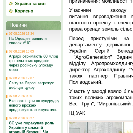
призначення: можливості т
Україна та світ
Учасники заходу
Корисно
питання впровадження 
пілотного проекту з елект
Новини
права оренди земель сільс
07.08.2026 16:34
Перед пристуніми на 
На Одещині виявили
спалах АЧС
департаменту державної 
України Сергій Бенеди
07.08.2026 13:03
"AgroGeneration" Вадим
Аграрії отримають 80 млрд
грн пільгових кредитів
відділу Агропромхолдинг
через російську блокаду
директор Агрохолдингу "
моря
також партнер Правни
07.08.2026 12:07
Поліводський.
Світу та Європі загрожує
дефіцит цукру
Участь у заході взяло біл
07.08.2026 09:01
таких великих агрокомпані
Експортні ціни на кукурудзу
Вест Груп", "Миронівський 
нового врожаю
продовжують знижуватись
ІЦ УАК
07.08.2026 08:27
ЄС уже порахував роль
України у власній
аграрній безпеці. Чи