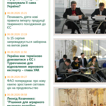
порахувала її сама
Україна?
06.08.2026 15:21
Починають діяти нові
правила імпорту продукції
тваринного походження до
ЄС
06.08.2026 13:19
Із 15 серпня
запроваджується заборона
на вилов раків
06.08.2026 11:50
Україна має терміново
домовитися з ЄС і
Туреччиною для
відновлення зернового
експорту – глава УАК
06.08.2026 09:27
ФАО попереджає про нову
хвилю зростання світових
цін на продовольство
06.08.2026 08:58
Леонід Козаченко:
"Рішення для аграрного
експорту потрібно