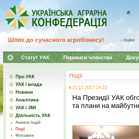
Домой
Шлях до сучасного агробізнесу!
English
Статут УАК
Переваги членства
Доку
Події
Про УАК
УАК і влада
21.12.2017 14:22
Новини
На Президії УАК обг
Аналітика
та плани на майбутн
УАК і ЗМІ
Діяльність УАК
Анонси подій
Події
Фотозвіти