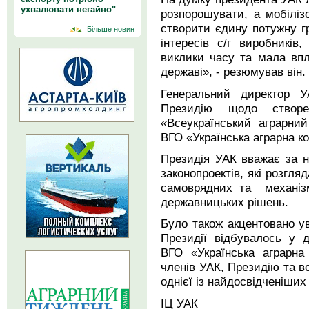
ухвалювати негайно"
розпорошувати, а мобіліз
створити єдину потужну 
Більше новин
інтересів с/г виробникі
виклики часу та мала вп
державі», - резюмував він.
Генеральний директор 
Президію щодо створе
«Всеукраїнський аграрни
ВГО «Українська аграрна к
Президія УАК вважає за н
законопроектів, які розгля
самоврядних та механізм
державницьких рішень.
Було також акцентовано ув
Президії відбувалось у д
ВГО «Українська аграрна
членів УАК, Президію та вс
однієї із найдосвідченіших
ІЦ УАК