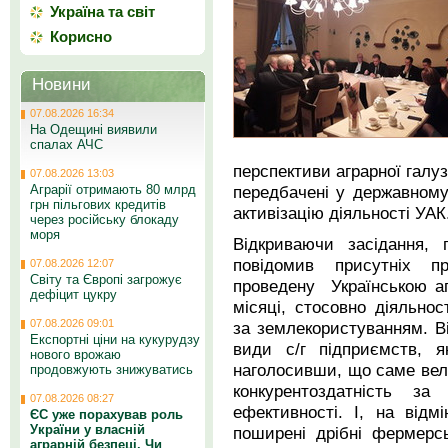
Україна та світ
Корисно
Новини
07.08.2026 16:34
На Одещині виявили
спалах АЧС
перспективи аграрної галуз
07.08.2026 13:03
Аграрії отримають 80 млрд
передбачені у державному
грн пільгових кредитів
активізацію діяльності УА
через російську блокаду
моря
Відкриваючи засідання, 
повідомив присутніх п
07.08.2026 12:07
Світу та Європі загрожує
проведену Українською а
дефіцит цукру
місяці, стосовно діяльнос
07.08.2026 09:01
за землекористуванням. В
Експортні ціни на кукурудзу
види с/г підприємств, я
нового врожаю
наголосивши, що саме вел
продовжують знижуватись
конкурентоздатність за
07.08.2026 08:27
ефективності. І, на відм
ЄС уже порахував роль
України у власній
поширені дрібні фермерсь
аграрній безпеці. Чи