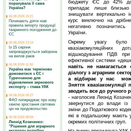
бюджету ЄС до 42% дота
порахувала її сама
припадає лише близько
Україна?
знищувати вертикально і
06.08.2026 15:21
курс виключно на дрібне
Починають діяти нові
правила імпорту продукції
негативно позначитись 
тваринного походження до
України.
ЄС
Окрему увагу було 
06.08.2026 13:19
квазіакомуляційних до
Із 15 серпня
запроваджується заборона
відшкодування ПДВ при 
на вилов раків
ефективної системи «деше
06.08.2026 11:50
навіть не намагається 
Україна має терміново
діалогу з аграрним сект
домовитися з ЄС і
а відбирає у нас мож
Туреччиною для
відновлення зернового
Зняття квазіакомуляції 
експорту – глава УАК
зводить все до ручного 
06.08.2026 09:27
- наголосив Леонід Козаче
ФАО попереджає про нову
звернутися до влади із 
хвилю зростання світових
зміни до Податкового кодек
цін на продовольство
які в подальшому мають 
06.08.2026 08:58
окремих політичних груп.
Леонід Козаченко:
"Рішення для аграрного
На думку президента УАК Л
експорту потрібно